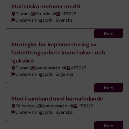
Statistiska metoder med R
Distans
Grundnivå
HT2026
Undervisningspråk: Svenska
Kurs
Strategier för implementering av
förbättringsarbete inom hälso- och
sjukvård
Distans
Avancerad nivå
VT2027
Undervisningspråk: Engelska
Kurs
Stöd i samband med barnafödande
På campus
Avancerad nivå
HT2026
Undervisningspråk: Svenska
Kurs