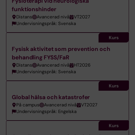
Fysioterapi vid neurologiska
funktionshinder
Distans
Avancerad nivå
VT2027
Undervisningspråk: Svenska
Kurs
Fysisk aktivitet som prevention och
behandling FYSS/FaR
Distans
Avancerad nivå
HT2026
Undervisningspråk: Svenska
Kurs
Global hälsa och katastrofer
På campus
Avancerad nivå
VT2027
Undervisningspråk: Engelska
Kurs