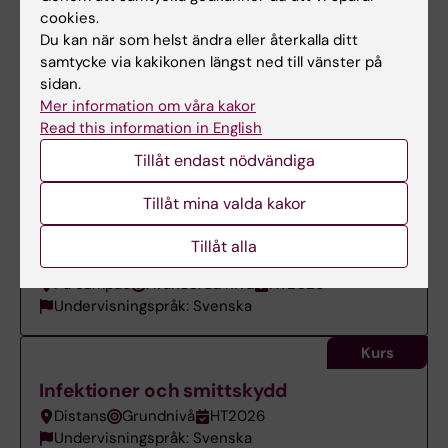
Kurs
cookies.
Du kan när som helst ändra eller återkalla ditt
Hälsopsykologi - ett
samtycke via kakikonen längst ned till vänster på
biopsykosociokulturellt perspektiv
sidan.
Distans
Grundnivå
VT2027
Mer information om våra kakor
Undervisningspråk: Svenska
Read this information in English
Tillåt endast nödvändiga
Kurs
Högskolepedagogik för lärare och
Tillåt mina valda kakor
handledare i verksamhetsförlagd
Tillåt alla
utbildning
På campus
Avancerad nivå
HT2026
Undervisningspråk: Svenska
Kurs
Infektioner och smittskydd
Distans
Grundnivå
HT2026
Undervisningspråk: Svenska