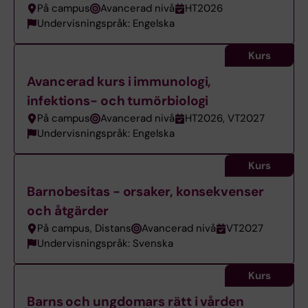
På campus
Avancerad nivå
HT2026
Undervisningspråk: Engelska
Kurs
Avancerad kurs i immunologi,
infektions- och tumörbiologi
På campus
Avancerad nivå
HT2026, VT2027
Undervisningspråk: Engelska
Kurs
Barnobesitas - orsaker, konsekvenser
och åtgärder
På campus, Distans
Avancerad nivå
VT2027
Undervisningspråk: Svenska
Kurs
Barns och ungdomars rätt i vården