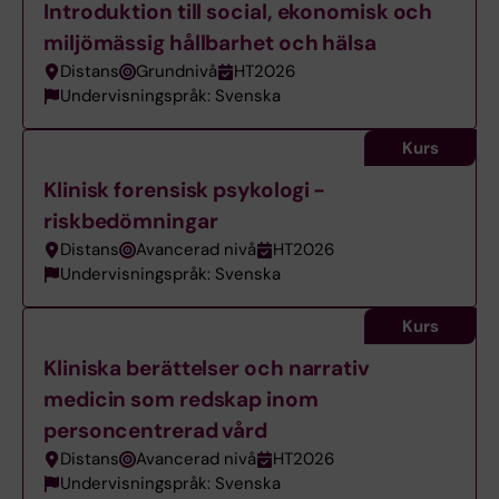
Introduktion till social, ekonomisk och
miljömässig hållbarhet och hälsa
Distans
Grundnivå
HT2026
Undervisningspråk: Svenska
Kurs
Klinisk forensisk psykologi -
riskbedömningar
Distans
Avancerad nivå
HT2026
Undervisningspråk: Svenska
Kurs
Kliniska berättelser och narrativ
medicin som redskap inom
personcentrerad vård
Distans
Avancerad nivå
HT2026
Undervisningspråk: Svenska