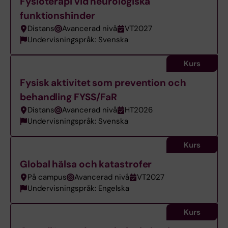
Fysioterapi vid neurologiska
funktionshinder
Distans
Avancerad nivå
VT2027
Undervisningspråk: Svenska
Kurs
Fysisk aktivitet som prevention och
behandling FYSS/FaR
Distans
Avancerad nivå
HT2026
Undervisningspråk: Svenska
Kurs
Global hälsa och katastrofer
På campus
Avancerad nivå
VT2027
Undervisningspråk: Engelska
Kurs