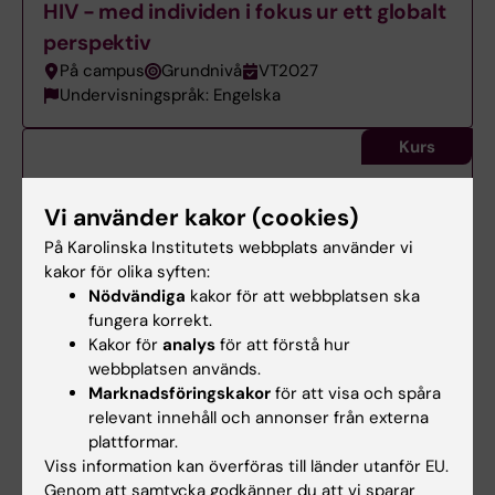
HIV - med individen i fokus ur ett globalt
perspektiv
På campus
Grundnivå
VT2027
Undervisningspråk: Engelska
Kurs
Hälsa och ohälsa - ett psykosomatiskt
Vi använder kakor (cookies)
perspektiv
På Karolinska Institutets webbplats använder vi
Distans
Avancerad nivå
HT2026
kakor för olika syften:
Undervisningspråk: Svenska
Nödvändiga
kakor för att webbplatsen ska
fungera korrekt.
Kurs
Kakor för
analys
för att förstå hur
Hälsoinsatser vid hälsokriser och
webbplatsen används.
Marknadsföringskakor
för att visa och spåra
katastrofer
relevant innehåll och annonser från externa
På campus
Avancerad nivå
VT2027
plattformar.
Undervisningspråk: Engelska
Viss information kan överföras till länder utanför EU.
Genom att samtycka godkänner du att vi sparar