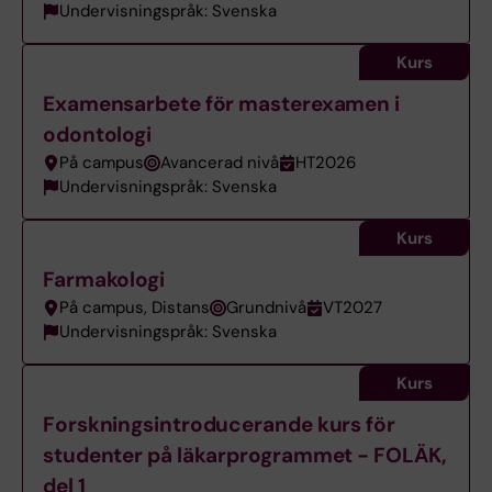
Undervisningspråk: Svenska
Kurs
Examensarbete för masterexamen i
odontologi
På campus
Avancerad nivå
HT2026
Undervisningspråk: Svenska
Kurs
Farmakologi
På campus, Distans
Grundnivå
VT2027
Undervisningspråk: Svenska
Kurs
Forskningsintroducerande kurs för
studenter på läkarprogrammet - FOLÄK,
del 1