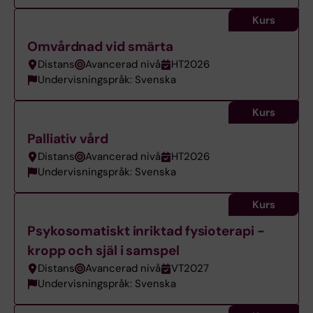
Kurs
Omvårdnad vid smärta
Distans
Avancerad nivå
HT2026
Undervisningspråk: Svenska
Kurs
Palliativ vård
Distans
Avancerad nivå
HT2026
Undervisningspråk: Svenska
Kurs
Psykosomatiskt inriktad fysioterapi -
kropp och själ i samspel
Distans
Avancerad nivå
VT2027
Undervisningspråk: Svenska