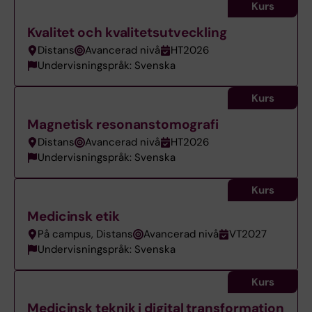
Kurs
Kvalitet och kvalitetsutveckling
Distans
Avancerad nivå
HT2026
Undervisningspråk: Svenska
Kurs
Magnetisk resonanstomografi
Distans
Avancerad nivå
HT2026
Undervisningspråk: Svenska
Kurs
Medicinsk etik
På campus, Distans
Avancerad nivå
VT2027
Undervisningspråk: Svenska
Kurs
Medicinsk teknik i digital transformation