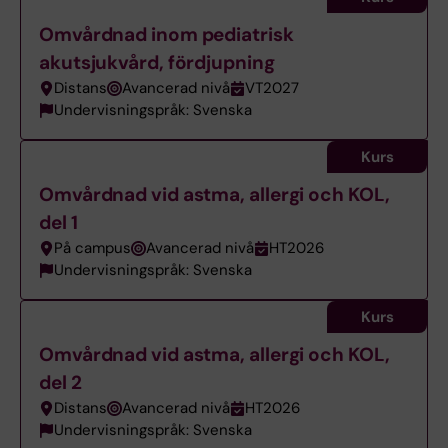
Omvårdnad inom pediatrisk
akutsjukvård, fördjupning
Distans
Avancerad nivå
VT2027
Undervisningspråk: Svenska
Kurs
Omvårdnad vid astma, allergi och KOL,
del 1
På campus
Avancerad nivå
HT2026
Undervisningspråk: Svenska
Kurs
Omvårdnad vid astma, allergi och KOL,
del 2
Distans
Avancerad nivå
HT2026
Undervisningspråk: Svenska