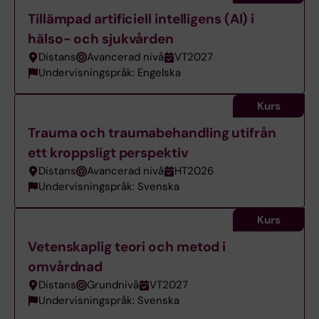
Tillämpad artificiell intelligens (AI) i
hälso- och sjukvården
Distans
Avancerad nivå
VT2027
Undervisningspråk: Engelska
Kurs
Trauma och traumabehandling utifrån
ett kroppsligt perspektiv
Distans
Avancerad nivå
HT2026
Undervisningspråk: Svenska
Kurs
Vetenskaplig teori och metod i
omvårdnad
Distans
Grundnivå
VT2027
Undervisningspråk: Svenska