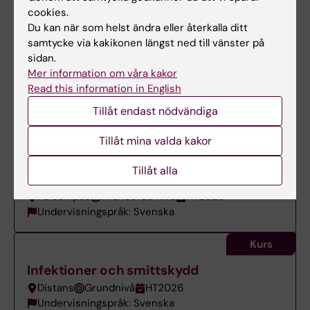
Kurs
cookies.
Du kan när som helst ändra eller återkalla ditt
Hälsopsykologi - ett
samtycke via kakikonen längst ned till vänster på
biopsykosociokulturellt perspektiv
sidan.
Distans
Grundnivå
VT2027
Mer information om våra kakor
Undervisningspråk: Svenska
Read this information in English
Tillåt endast nödvändiga
Kurs
Högskolepedagogik för lärare och
Tillåt mina valda kakor
handledare i verksamhetsförlagd
Tillåt alla
utbildning
På campus
Avancerad nivå
HT2026
Undervisningspråk: Svenska
Kurs
Infektioner och smittskydd
Distans
Grundnivå
HT2026
Undervisningspråk: Svenska