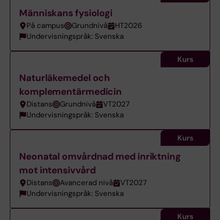
Människans fysiologi
På campus
Grundnivå
HT2026
Undervisningspråk: Svenska
Kurs
Naturläkemedel och
komplementärmedicin
Distans
Grundnivå
VT2027
Undervisningspråk: Svenska
Kurs
Neonatal omvårdnad med inriktning
mot intensivvård
Distans
Avancerad nivå
VT2027
Undervisningspråk: Svenska
Kurs