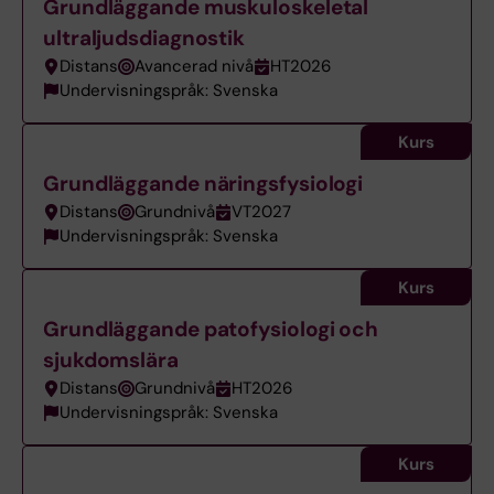
Grundläggande muskuloskeletal
ultraljudsdiagnostik
Distans
Avancerad nivå
HT2026
Undervisningspråk: Svenska
Kurs
Grundläggande näringsfysiologi
Distans
Grundnivå
VT2027
Undervisningspråk: Svenska
Kurs
Grundläggande patofysiologi och
sjukdomslära
Distans
Grundnivå
HT2026
Undervisningspråk: Svenska
Kurs