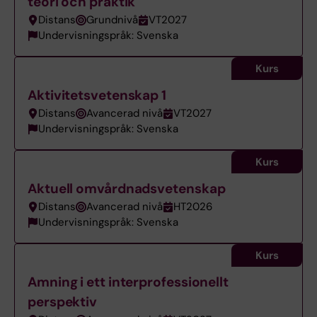
teori och praktik
Distans
Grundnivå
VT2027
Undervisningspråk: Svenska
Kurs
Aktivitetsvetenskap 1
Distans
Avancerad nivå
VT2027
Undervisningspråk: Svenska
Kurs
Aktuell omvårdnadsvetenskap
Distans
Avancerad nivå
HT2026
Undervisningspråk: Svenska
Kurs
Amning i ett interprofessionellt
perspektiv