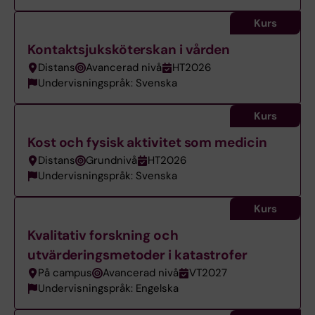
Kurs
Kontaktsjuksköterskan i vården
Distans
Avancerad nivå
HT2026
Undervisningspråk: Svenska
Kurs
Kost och fysisk aktivitet som medicin
Distans
Grundnivå
HT2026
Undervisningspråk: Svenska
Kurs
Kvalitativ forskning och
utvärderingsmetoder i katastrofer
På campus
Avancerad nivå
VT2027
Undervisningspråk: Engelska