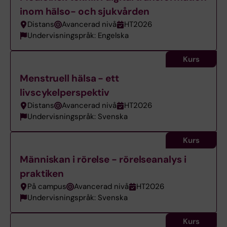
inom hälso- och sjukvården
Distans
Avancerad nivå
HT2026
Undervisningspråk: Engelska
Kurs
Menstruell hälsa - ett
livscykelperspektiv
Distans
Avancerad nivå
HT2026
Undervisningspråk: Svenska
Kurs
Människan i rörelse - rörelseanalys i
praktiken
På campus
Avancerad nivå
HT2026
Undervisningspråk: Svenska
Kurs