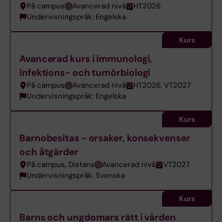
På campus
Avancerad nivå
HT2026
Undervisningspråk: Engelska
Kurs
Avancerad kurs i immunologi,
infektions- och tumörbiologi
På campus
Avancerad nivå
HT2026, VT2027
Undervisningspråk: Engelska
Kurs
Barnobesitas - orsaker, konsekvenser
och åtgärder
På campus, Distans
Avancerad nivå
VT2027
Undervisningspråk: Svenska
Kurs
Barns och ungdomars rätt i vården