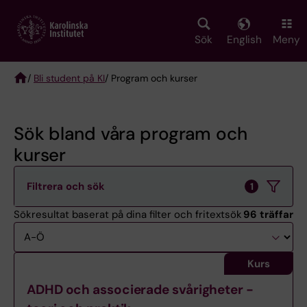
Skip
to
main
Sök
English
Meny
content
/
Bli student på KI
/ Program och kurser
Breadcrumb
Sök bland våra program och
kurser
Filtrera och sök
1
Sökresultat baserat på dina filter och fritextsök
96 träffar
Sortering
Kurs
ADHD och associerade svårigheter -