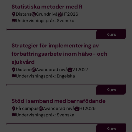
Statistiska metoder med R
Distans
Grundnivå
HT2026
Undervisningspråk: Svenska
Kurs
Strategier för implementering av
förbättringsarbete inom hälso- och
sjukvård
Distans
Avancerad nivå
VT2027
Undervisningspråk: Engelska
Kurs
Stöd i samband med barnafödande
På campus
Avancerad nivå
HT2026
Undervisningspråk: Svenska
Kurs