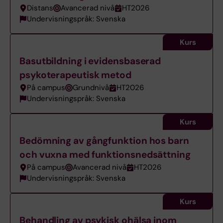
Distans
Avancerad nivå
HT2026
Undervisningspråk: Svenska
Kurs
Basutbildning i evidensbaserad
psykoterapeutisk metod
På campus
Grundnivå
HT2026
Undervisningspråk: Svenska
Kurs
Bedömning av gångfunktion hos barn
och vuxna med funktionsnedsättning
På campus
Avancerad nivå
HT2026
Undervisningspråk: Svenska
Kurs
Behandling av psykisk ohälsa inom