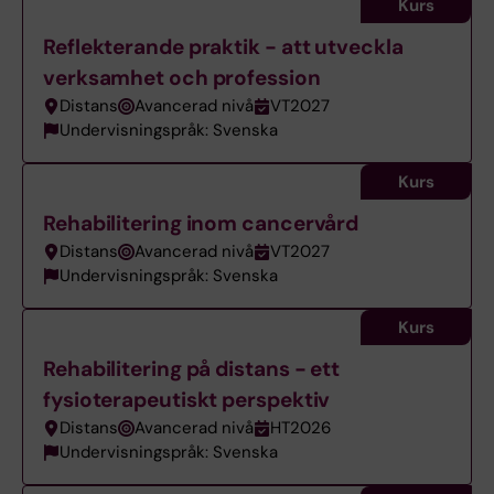
Kurs
Reflekterande praktik - att utveckla
verksamhet och profession
Distans
Avancerad nivå
VT2027
Undervisningspråk: Svenska
Kurs
Rehabilitering inom cancervård
Distans
Avancerad nivå
VT2027
Undervisningspråk: Svenska
Kurs
Rehabilitering på distans - ett
fysioterapeutiskt perspektiv
Distans
Avancerad nivå
HT2026
Undervisningspråk: Svenska