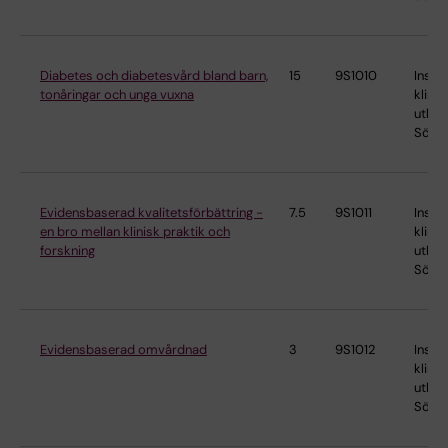
Diabetes och diabetesvård bland barn,
15
9S1010
Instit
tonåringar och unga vuxna
klinis
utbild
Söder
Evidensbaserad kvalitetsförbättring -
7.5
9S1011
Instit
en bro mellan klinisk praktik och
klinis
forskning
utbild
Söder
Evidensbaserad omvårdnad
3
9S1012
Instit
klinis
utbild
Söder