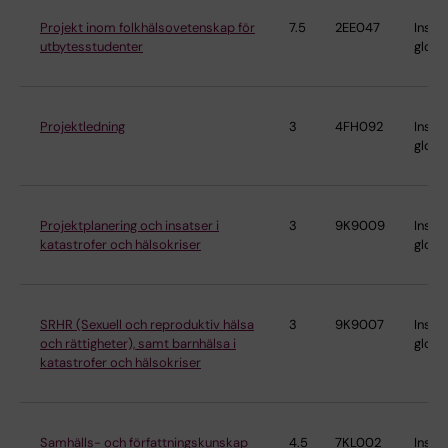
Projekt inom folkhälsovetenskap för
7.5
2EE047
Instit
utbytesstudenter
globa
Projektledning
3
4FH092
Instit
globa
Projektplanering och insatser i
3
9K9009
Instit
katastrofer och hälsokriser
globa
SRHR (Sexuell och reproduktiv hälsa
3
9K9007
Instit
och rättigheter), samt barnhälsa i
globa
katastrofer och hälsokriser
Samhälls- och författningskunskap
4.5
7KL002
Instit