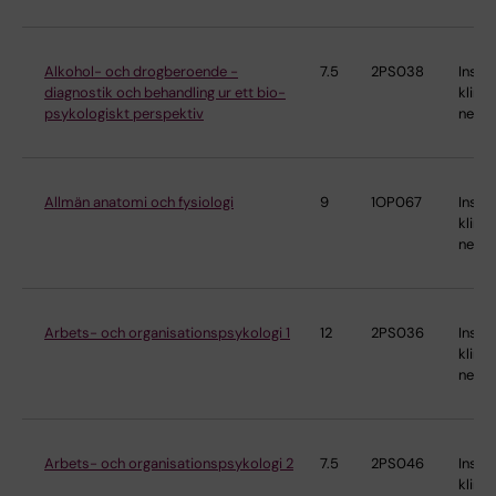
Alkohol- och drogberoende -
7.5
2PS038
Instit
diagnostik och behandling ur ett bio-
klinis
psykologiskt perspektiv
neur
Allmän anatomi och fysiologi
9
1OP067
Instit
klinis
neur
Arbets- och organisationspsykologi 1
12
2PS036
Instit
klinis
neur
Arbets- och organisationspsykologi 2
7.5
2PS046
Instit
klinis