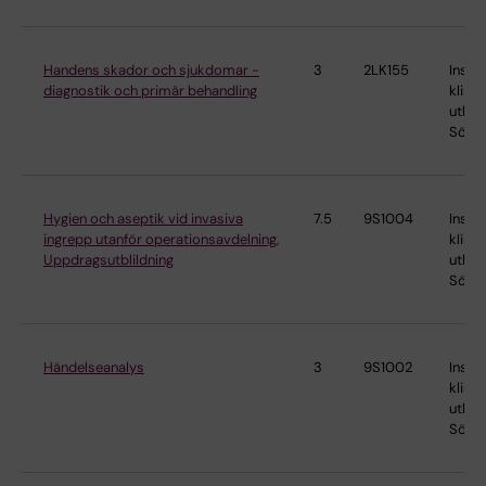
Handens skador och sjukdomar -
3
2LK155
Instit
diagnostik och primär behandling
klinis
utbild
Söder
Hygien och aseptik vid invasiva
7.5
9S1004
Instit
ingrepp utanför operationsavdelning,
klinis
Uppdragsutblildning
utbild
Söder
Händelseanalys
3
9S1002
Instit
klinis
utbild
Söder