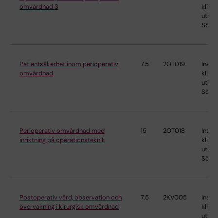
omvårdnad 3
klinis
utbild
Söder
Patientsäkerhet inom perioperativ
7.5
2OT019
Instit
omvårdnad
klinis
utbild
Söder
Perioperativ omvårdnad med
15
2OT018
Instit
inriktning på operationsteknik
klinis
utbild
Söder
Postoperativ vård, observation och
7.5
2KV005
Instit
övervakning i kirurgisk omvårdnad
klinis
utbild