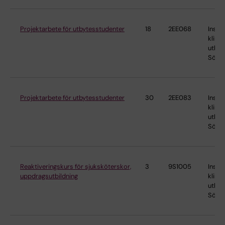
Projektarbete för utbytesstudenter
18
2EE068
Instit
klinis
utbild
Söder
Projektarbete för utbytesstudenter
30
2EE083
Instit
klinis
utbild
Söder
Reaktiveringskurs för sjuksköterskor,
3
9S1005
Instit
uppdragsutbildning
klinis
utbild
Söder