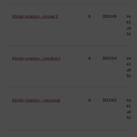
Klinisk rotation - kirurgi 2
6
2EE049
Instit
klinis
utbild
Söder
Klinisk rotation - medicin 1
6
2EE054
Instit
klinis
utbild
Söder
Klinisk rotation - neurologi
6
2EE063
Instit
klinis
utbild
Söder