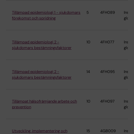
Tillämpad epidemiologi 1 - sjukdomars
5
4FH089
Instit
förekomst och spridning
globa
Tillämpad epidemiologi 2 -
10
4FH077
Instit
sjukdomars bestämningsfaktorer
globa
Tillämpad epidemiologi 2 -
14
4FH095
Instit
sjukdomars bestämningsfaktorer
globa
Tillämpat hälsofrämjande arbete och
10
4FH097
Instit
prevention
globa
Utveckling, implementering och
15
4GB009
Instit