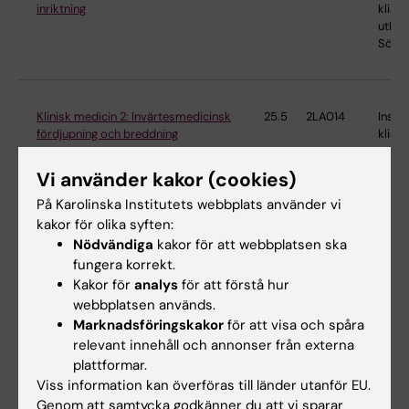
inriktning
klinis
utbild
Söder
Klinisk medicin 2: Invärtesmedicinsk
25.5
2LA014
Instit
fördjupning och breddning
klinis
utbild
Söder
Vi använder kakor (cookies)
På Karolinska Institutets webbplats använder vi
kakor för olika syften:
Klinisk medicin 3: Kirurgisk inriktning
30
2LA017
Instit
Nödvändiga
kakor för att webbplatsen ska
klinis
fungera korrekt.
utbild
Kakor för
analys
för att förstå hur
Söder
webbplatsen används.
Marknadsföringskakor
för att visa och spåra
relevant innehåll och annonser från externa
plattformar.
Klinisk rotation - Dermatologi
6
2EE112
Instit
Viss information kan överföras till länder utanför EU.
klinis
utbild
Genom att samtycka godkänner du att vi sparar