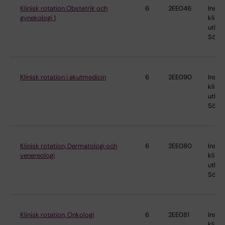
Klinisk rotation Obstetrik och
6
2EE046
Instit
gynekologi 1
klinis
utbild
Söder
Klinisk rotation i akutmedicin
6
2EE090
Instit
klinis
utbild
Söder
Klinisk rotation, Dermatologi och
6
2EE080
Instit
venereologi
klinis
utbild
Söder
Klinisk rotation, Onkologi
6
2EE081
Instit
klinis