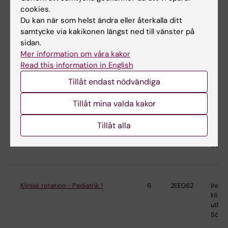
Söder
cookies.
Du kan när som helst ändra eller återkalla ditt
samtycke via kakikonen längst ned till vänster på
sidan.
Klinisk rotation - Gynekologi och
12
2EE015
Instit
Mer information om våra kakor
obstetrik
klinis
Read this information in English
utbild
Söder
Tillåt endast nödvändiga
Tillåt mina valda kakor
Klinisk rotation - Kirurgi 1
6
2EE036
Instit
Tillåt alla
klinis
utbild
Söder
Klinisk rotation - Pediatrik 1
6
2EE062
Instit
klinis
utbild
Söder