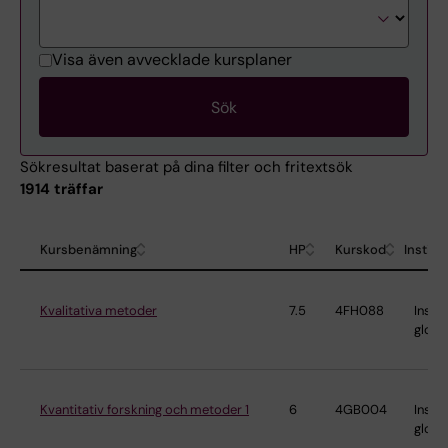
Visa även avvecklade kursplaner
Sökresultat baserat på dina filter och fritextsök
1914 träffar
Kursbenämning
HP
Kurskod
Institu
Kvalitativa metoder
7.5
4FH088
Instit
globa
Kvantitativ forskning och metoder 1
6
4GB004
Instit
globa