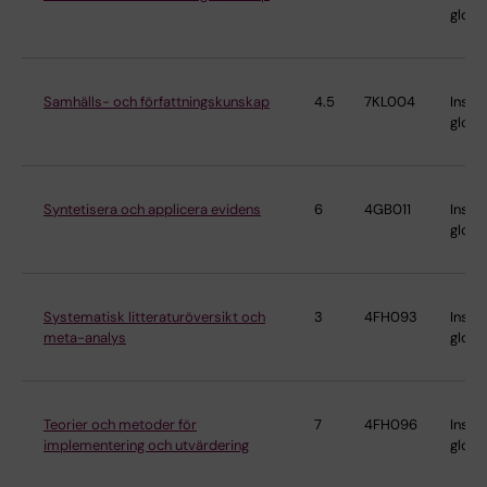
globa
Samhälls- och författningskunskap
4.5
7KL004
Instit
globa
Syntetisera och applicera evidens
6
4GB011
Instit
globa
Systematisk litteraturöversikt och
3
4FH093
Instit
meta-analys
globa
Teorier och metoder för
7
4FH096
Instit
implementering och utvärdering
globa