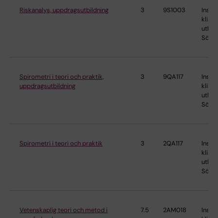
Riskanalys, uppdragsutbildning
3
9S1003
Instit
klinis
utbild
Söder
Spirometri i teori och praktik,
3
9QA117
Instit
uppdragsutbildning
klinis
utbild
Söder
Spirometri i teori och praktik
3
2QA117
Instit
klinis
utbild
Söder
Vetenskaplig teori och metod i
7.5
2AM018
Instit