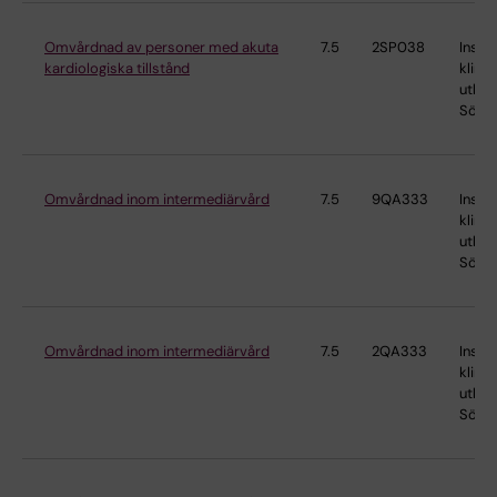
Omvårdnad av personer med akuta
7.5
2SP038
Instit
kardiologiska tillstånd
klinis
utbild
Söder
Omvårdnad inom intermediärvård
7.5
9QA333
Instit
klinis
utbild
Söder
Omvårdnad inom intermediärvård
7.5
2QA333
Instit
klinis
utbild
Söder