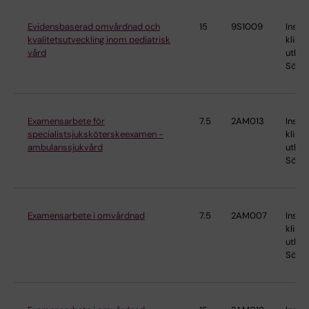
Evidensbaserad omvårdnad och
15
9S1009
Instit
kvalitetsutveckling inom pediatrisk
klinis
vård
utbild
Söder
Examensarbete för
7.5
2AM013
Instit
specialistsjuksköterskeexamen -
klinis
ambulanssjukvård
utbild
Söder
Examensarbete i omvårdnad
7.5
2AM007
Instit
klinis
utbild
Söder