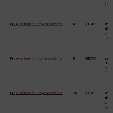
Söder
Projektarbete för utbytesstudenter
12
2EE067
Instit
klinis
utbild
Söder
Projektarbete för utbytesstudenter
6
2EE050
Instit
klinis
utbild
Söder
Projektarbete för utbytesstudenter
24
2EE051
Instit
klinis
utbild
Söder