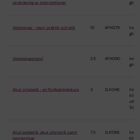
utvärdering av interventioner
globa
Vetenskap - teori, praktik och etik
10
4FH079
Instit
globa
Vetenskapsteori
2.5
4FH090
Instit
globa
Akut ortopedi - en fördjupningskurs
3
2LK046
Instit
klinis
utbild
Söder
Akut pediatrik, akut obstetrik samt
7.5
2LK086
Instit
neonatologi
klinis