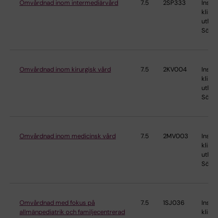
Omvårdnad inom intermediärvård
7.5
2SP333
Instit
klinis
utbild
Söder
Omvårdnad inom kirurgisk vård
7.5
2KV004
Instit
klinis
utbild
Söder
Omvårdnad inom medicinsk vård
7.5
2MV003
Instit
klinis
utbild
Söder
Omvårdnad med fokus på
7.5
1SJ036
Instit
allmänpediatrik och familjecentrerad
klinis