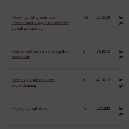
Mänskliga rättigheter och
7.5
2LK099
Instit
internationella organisationer i ett
globa
globalt perspektiv
Mödra- och barnhälsa i ett globalt
3
3GB013
Instit
perspektiv
globa
Praktisk global hälsa och
6
4GB007
Instit
projektledning
globa
Projekt i global hälsa
16
2QA223
Instit
globa