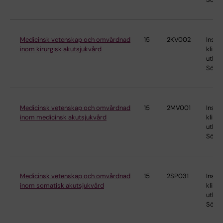
Medicinsk vetenskap och omvårdnad
15
2KV002
Instit
inom kirurgisk akutsjukvård
klinis
utbild
Söder
Medicinsk vetenskap och omvårdnad
15
2MV001
Instit
inom medicinsk akutsjukvård
klinis
utbild
Söder
Medicinsk vetenskap och omvårdnad
15
2SP031
Instit
inom somatisk akutsjukvård
klinis
utbild
Söder