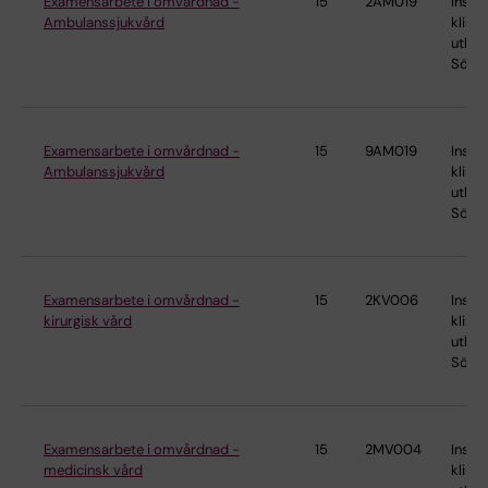
Examensarbete i omvårdnad -
15
2AM019
Instit
Ambulanssjukvård
klinis
utbild
Söder
Examensarbete i omvårdnad -
15
9AM019
Instit
Ambulanssjukvård
klinis
utbild
Söder
Examensarbete i omvårdnad -
15
2KV006
Instit
kirurgisk vård
klinis
utbild
Söder
Examensarbete i omvårdnad -
15
2MV004
Instit
medicinsk vård
klinis