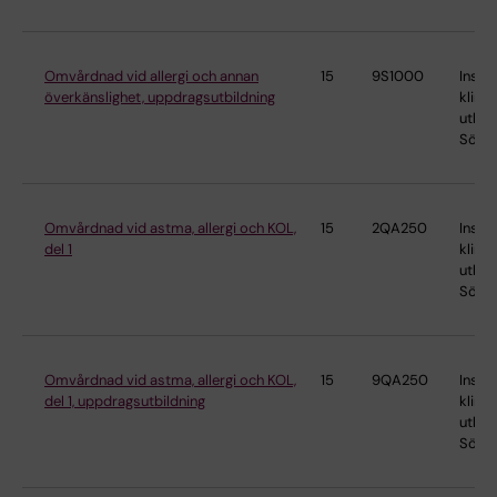
Omvårdnad vid allergi och annan
15
9S1000
Instit
överkänslighet, uppdragsutbildning
klinis
utbild
Söder
Omvårdnad vid astma, allergi och KOL,
15
2QA250
Instit
del 1
klinis
utbild
Söder
Omvårdnad vid astma, allergi och KOL,
15
9QA250
Instit
del 1, uppdragsutbildning
klinis
utbild
Söder