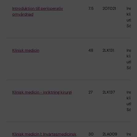
Introduktion till perioperativ
7.5
2OT021
Instit
omvårdnad
klinis
utbild
Söder
Klinisk medicin
48
2LK131
Instit
klinis
utbild
Söder
Klinisk medicin - inriktning kirurgi
27
2LK137
Instit
klinis
utbild
Söder
Klinisk medicin 1: Invärtesmedicinsk
30
2LA009
Instit