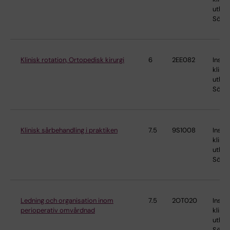
utbild
Söder
Klinisk rotation, Ortopedisk kirurgi
6
2EE082
Instit
klinis
utbild
Söder
Klinisk sårbehandling i praktiken
7.5
9S1008
Instit
klinis
utbild
Söder
Ledning och organisation inom
7.5
2OT020
Instit
perioperativ omvårdnad
klinis
utbild
Söder