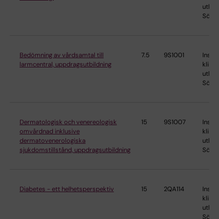
utbild
Söder
Bedömning av vårdsamtal till
7.5
9S1001
Instit
larmcentral, uppdragsutbildning
klinis
utbild
Söder
Dermatologisk och venereologisk
15
9S1007
Instit
omvårdnad inklusive
klinis
dermatovenerologiska
utbild
sjukdomstillstånd, uppdragsutbildning
Söder
Diabetes - ett helhetsperspektiv
15
2QA114
Instit
klinis
utbild
Söder