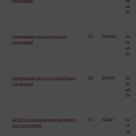
omvårdnad
klinis
utbild
Söder
Vetenskaplig teori och metod i
7.5
2SP050
Instit
omvårdnad
klinis
utbild
Söder
Vetenskaplig teori och metod inom
7.5
2OT017
Instit
omvårdnad
klinis
utbild
Söder
ADHD och associerade svårigheter -
7.5
1QA141
Instit
teori och praktik
klinis
neur