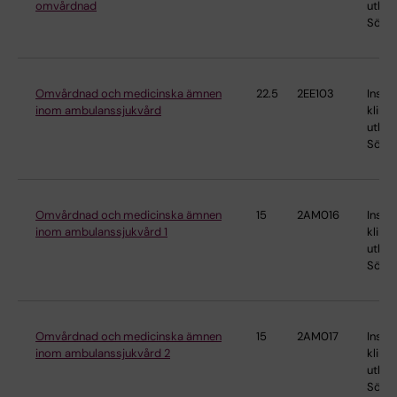
omvårdnad
utbild
Söder
Omvårdnad och medicinska ämnen
22.5
2EE103
Instit
inom ambulanssjukvård
klinis
utbild
Söder
Omvårdnad och medicinska ämnen
15
2AM016
Instit
inom ambulanssjukvård 1
klinis
utbild
Söder
Omvårdnad och medicinska ämnen
15
2AM017
Instit
inom ambulanssjukvård 2
klinis
utbild
Söder