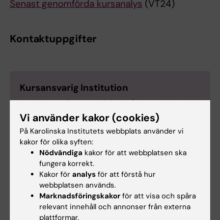
Senast genomförda kursanalys
(VT24)
Kontaktuppgifter
Kursansvarig Institution
Institutionen för neurobiologi, vårdvetenskap och
samhälle, sektionen för omvårdna
Vi använder kakor (cookies)
På Karolinska Institutets webbplats använder vi
kakor för olika syften:
Nödvändiga
kakor för att webbplatsen ska
fungera korrekt.
Rebecca Craig Popenoe
Kakor för
analys
för att förstå hur
Kursansvarig
webbplatsen används.
Marknadsföringskakor
för att visa och spåra
Telefon:
relevant innehåll och annonser från externa
+46852483924
plattformar.