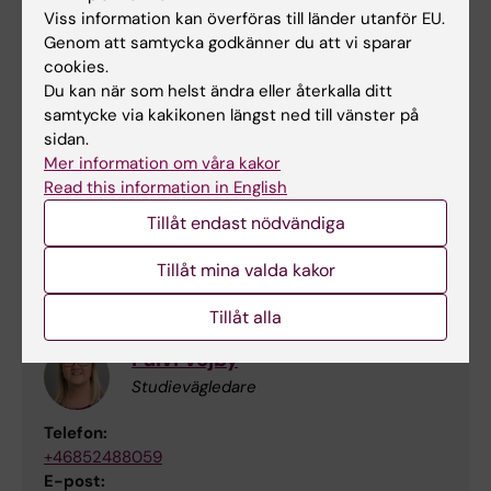
E-post:
Viss information kan överföras till länder utanför EU.
rebecca.popenoe@ki.se
Genom att samtycka godkänner du att vi sparar
cookies.
Du kan när som helst ändra eller återkalla ditt
samtycke via kakikonen längst ned till vänster på
Kay Sundberg
sidan.
Examinator
Mer information om våra kakor
Read this information in English
Telefon:
+46852483572
Tillåt endast nödvändiga
E-post:
kay.sundberg@ki.se
Tillåt mina valda kakor
Tillåt alla
Päivi Vejby
Studievägledare
Telefon:
+46852488059
E-post: