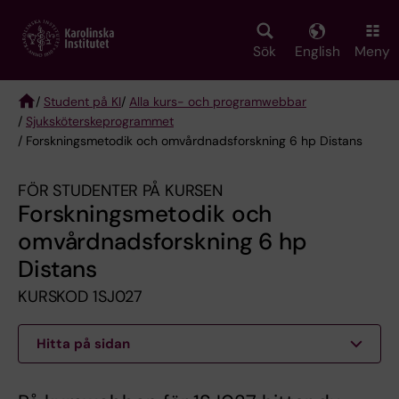
Skip
to
main
Sök
English
Meny
content
/
Student på KI
/
Alla kurs- och programwebbar
/
Sjuksköterske­programmet
Breadcrumb
/ Forskningsmetodik och omvårdnadsforskning 6 hp Distans
FÖR STUDENTER PÅ KURSEN
Forskningsmetodik och
omvårdnadsforskning 6 hp
Distans
KURSKOD 1SJ027
Hitta på sidan