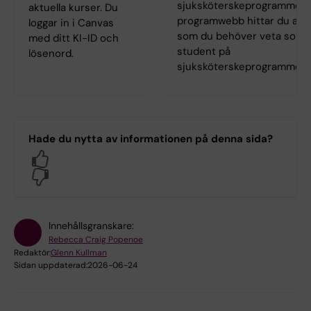
sjuksköterskeprogrammets
aktuella kurser. Du
programwebb hittar du allt
loggar in i Canvas
som du behöver veta som
med ditt KI-ID och
student på
lösenord.
sjuksköterskeprogrammet.
Hade du nytta av informationen på denna sida?
Yes
No
Innehållsgranskare:
Rebecca Craig Popenoe
Redaktör:
Glenn Kullman
Sidan uppdaterad:
2026-06-24