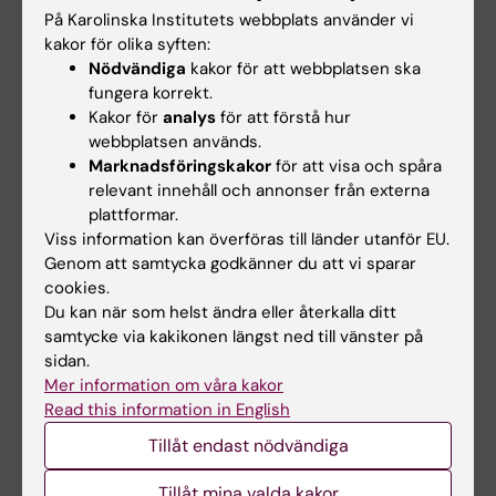
På Karolinska Institutets webbplats använder vi
Lena Marie Petersson
kakor för olika syften:
Nödvändiga
kakor för att webbplatsen ska
Examinator
fungera korrekt.
Kakor för
analys
för att förstå hur
Telefon:
webbplatsen används.
+46852483795
Marknadsföringskakor
för att visa och spåra
E-post:
relevant innehåll och annonser från externa
lena-marie.petersson@ki.se
plattformar.
Viss information kan överföras till länder utanför EU.
Genom att samtycka godkänner du att vi sparar
Päivi Vejby
cookies.
Du kan när som helst ändra eller återkalla ditt
Studievägledare
samtycke via kakikonen längst ned till vänster på
Telefon:
sidan.
+46852488059
Mer information om våra kakor
E-post:
Read this information in English
paivi.vejby@ki.se
Tillåt endast nödvändiga
Tillåt mina valda kakor