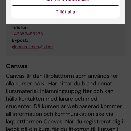
Glenn Kullman
Tillåt alla
Utbildningsadministratör
Telefon:
+46852488233
E-post:
glenn.kullman@ki.se
Canvas
Canvas är den lärplattform som används för
alla kurser på KI. Här hittar du bland annat
kursmaterial, inlämningsuppgifter och kan
hålla kontakten med lärare och med
studenter. Då kursen är webbaserad kommer
all information och kommunikation ske via
lärplattformen Canvas. När du registrerat dig i
ladok på din kurs, fär du åtkomst till kursen i