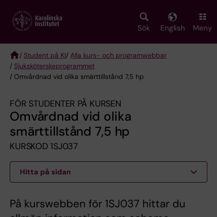
Skip
to
main
Sök
English
Meny
content
/
Student på KI
/
Alla kurs- och programwebbar
/
Sjuksköterske­programmet
Breadcrumb
/ Omvårdnad vid olika smärttillstånd 7,5 hp
FÖR STUDENTER PÅ KURSEN
Omvårdnad vid olika
smärttillstånd 7,5 hp
KURSKOD 1SJ037
Hitta på sidan
På kurswebben för 1SJ037 hittar du