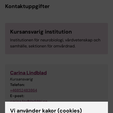
Kontaktuppgifter
Kursansvarig institution
Institutionen för neurobiologi, vårdvetenskap och
samhälle, sektionen för omvårdnad.
Carina Lindblad
Kursansvarig
Telefon:
+46852483864
E-post:
carina.lindblad@ki.se
Vi använder kakor (cookies)