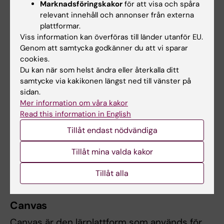
Marknadsföringskakor
för att visa och spåra
Studievägledare
relevant innehåll och annonser från externa
plattformar.
Telefon:
Viss information kan överföras till länder utanför EU.
+46852488059
Genom att samtycka godkänner du att vi sparar
E-post:
cookies.
paivi.vejby@ki.se
Du kan när som helst ändra eller återkalla ditt
samtycke via kakikonen längst ned till vänster på
sidan.
Mer information om våra kakor
Glenn Kullman
Read this information in English
Utbildningsadministratör
Tillåt endast nödvändiga
Telefon:
+46852488233
Tillåt mina valda kakor
E-post:
glenn.kullman@ki.se
Tillåt alla
Canvas
Canvas är den lärplattform som används för