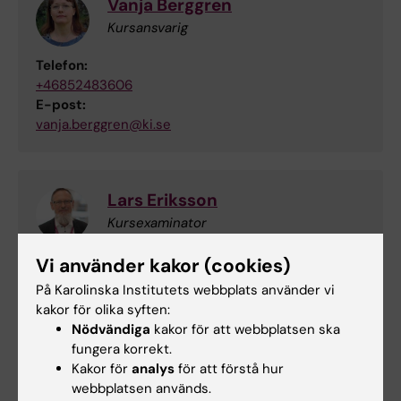
Vanja Berggren
Kursansvarig
Telefon:
+46852483606
E-post:
vanja.berggren@ki.se
Lars Eriksson
Kursexaminator
Telefon:
Vi använder kakor (cookies)
+46852483831
På Karolinska Institutets webbplats använder vi
E-post:
kakor för olika syften:
lars.eriksson@ki.se
Nödvändiga
kakor för att webbplatsen ska
fungera korrekt.
Kakor för
analys
för att förstå hur
webbplatsen används.
Päivi Vejby