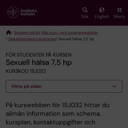
Skip
to
main
Sök
English
Meny
content
/
Student på KI
/
Alla kurs- och programwebbar
/
Sjuksköterske­programmet
/ Sexuell hälsa 7,5 hp
Breadcrumb
FÖR STUDENTER PÅ KURSEN
Sexuell hälsa 7,5 hp
KURSKOD 1SJ032
Hitta på sidan
På kurswebben för 1SJ032 hittar du
allmän information som schema,
kursplan, kontaktuppgifter och