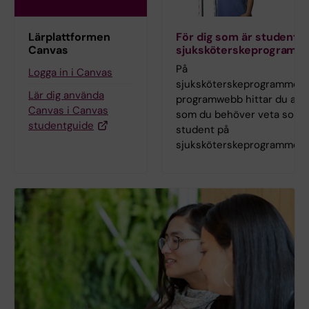
Lärplattformen
För dig som är student p
Canvas
sjuksköterskeprogramm
På
Logga in i Canvas
sjuksköterskeprogrammets
Lär dig använda
programwebb hittar du allt
Canvas i Canvas
som du behöver veta som
studentguide
student på
sjuksköterskeprogrammet.