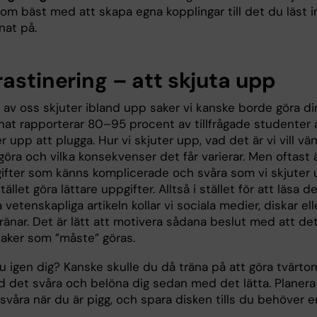
om bäst med att skapa egna kopplingar till det du läst i
snat på.
rastinering – att skjuta upp
 av oss skjuter ibland upp saker vi kanske borde göra di
nat rapporterar 80–95 procent av tillfrågade studenter 
r upp att plugga. Hur vi skjuter upp, vad det är vi vill vä
öra och vilka konsekvenser det får varierar. Men oftast 
ifter som känns komplicerade och svåra som vi skjuter 
stället göra lättare uppgifter. Alltså i stället för att läsa d
vetenskapliga artikeln kollar vi sociala medier, diskar ell
ränar. Det är lätt att motivera sådana beslut med att de
saker som ”måste” göras.
u igen dig? Kanske skulle du då träna på att göra tvärto
d det svåra och belöna dig sedan med det lätta. Planera
svåra när du är pigg, och spara disken tills du behöver e