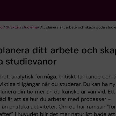
nor
/
Struktur i studierna
/ Att planera sitt arbete och skapa goda studi
planera ditt arbete och sk
a studievanor
het, analytisk förmåga, kritiskt tänkande och t
 viktiga tillgångar när du studerar. Du kan ha ny
planera din tid mer än du kanske är van vid. Ett
råd är att se hur du arbetar med processer -
 än enstaka aktiviteter. Om du har ramsan ”fö
fter” i huvudet blir det mer naturligt både att