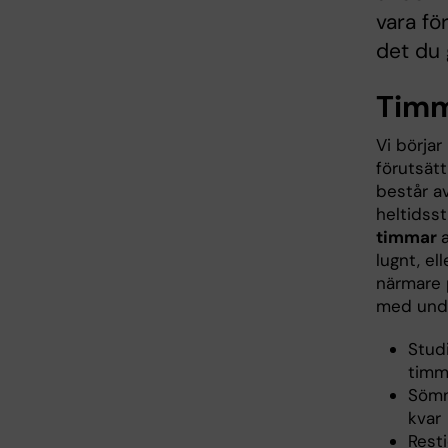
vara fö
det du 
Timm
Vi börjar
förutsätt
består a
heltidss
timmar
lugnt, ell
närmare 
med unde
Studi
timm
Sömn
kvar
Rest