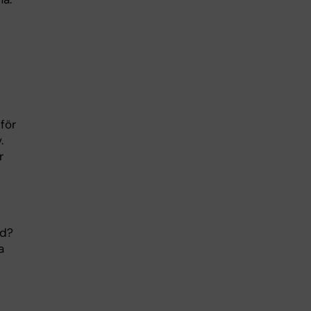
 för
.
r
id?
a