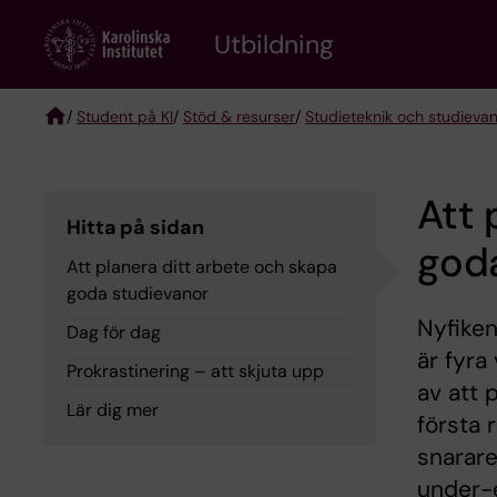
Skip
to
Utbildning
main
content
/
Student på KI
/
Stöd & resurser
/
Studieteknik och studieva
Breadcrumb
Att 
Hitta på sidan
god
Att planera ditt arbete och skapa
goda studievanor
Nyfiken
Dag för dag
är fyra
Prokrastinering – att skjuta upp
av att 
Lär dig mer
första 
snarare
under-e