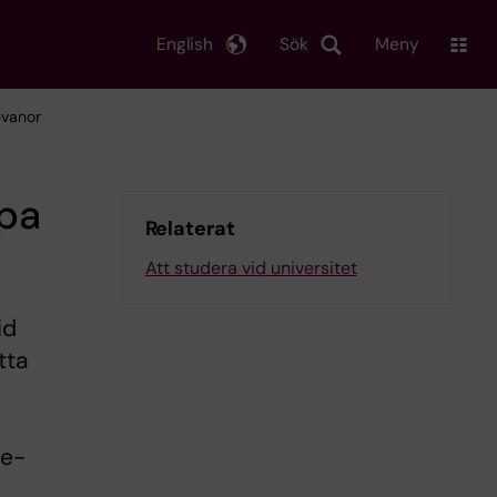
English
Sök
Meny
evanor
apa
Relaterat
Att studera vid universitet
id
tta
re-