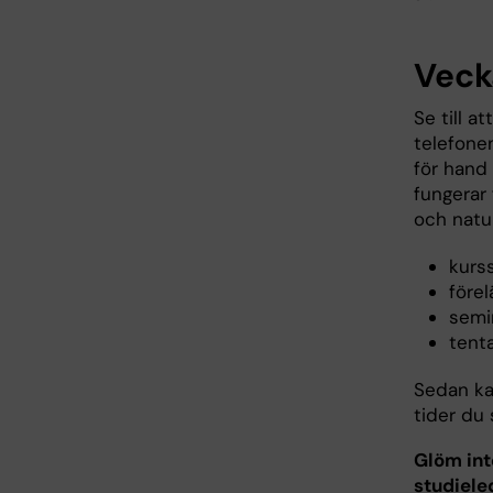
Veck
Se till a
telefonen
för hand 
fungerar 
och natu
kurss
förel
semi
tent
Sedan ka
tider du 
Glöm int
studiele