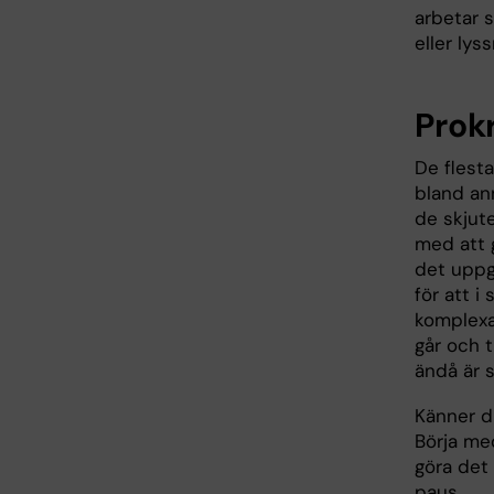
arbetar s
eller lys
Prok
De flesta
bland an
de skjute
med att g
det uppg
för att i 
komplexa 
går och t
ändå är 
Känner d
Börja me
göra det 
paus.