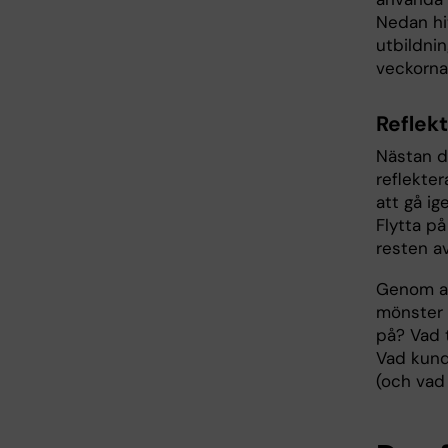
Nedan hi
utbildnin
veckorna
Reflek
Nästan de
reflekter
att gå i
Flytta p
resten a
Genom at
mönster 
på? Vad t
Vad kund
(och vad