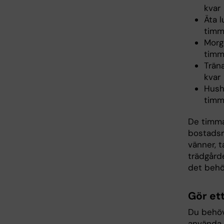
kvar
Äta 
timm
Morg
timm
Trän
kvar
Hushå
timma
De timmar
bostadsr
vänner, t
trädgårde
det behö
Gör et
Du behöve
använda d