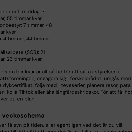
lunch och middag: 7
ar, 55 timmar kvar
onbestyr: 7 timmar, 48
ar kvar
a: 4 timmar, 44 timmar
llsarbete (SCB): 21
r, 23 timmar kvar.
 som blir kvar är alltså tid för att sitta i styrelsen i
ättsföreningen, engagera sig i förskolerådet, umgås med
a dykcertifikat, följa med i teveserier, planera resor, påta 
n, kolla Tiktok eller åka långfärdsskridskor. För att få iho
ver du en plan.
t veckoschema
r få syn på tiden, eller egentligen vad det är du vill
en till. Ett sätt att göra det är att fylla i ett veckosche