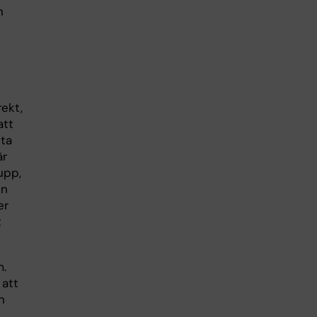
n
rekt,
att
nta
är
upp,
en
er
t
m.
 att
n