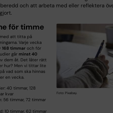
rberedd och att arbeta med eller reflektera öv
gjort.
e för timme
 med att titta på
ningarna. Varje vecka
v
168 timmar
och för
tudier går
minst 40
av dem åt. Det låter rätt
er hur? Men vi tittar lite
på vad som ska hinnas
r en vecka.
er: 40 timmar, 128
Foto: Pixabay.
ar kvar
: 56 timmar, 72 timmar
id: 10 timmar, 62 timmar