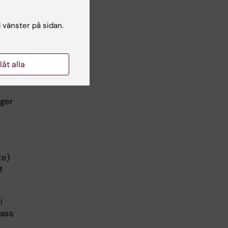
l vänster på sidan.
ra
llåt alla
 ger
te)
t
i
pass