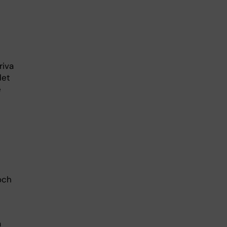
riva
det
e
och
a