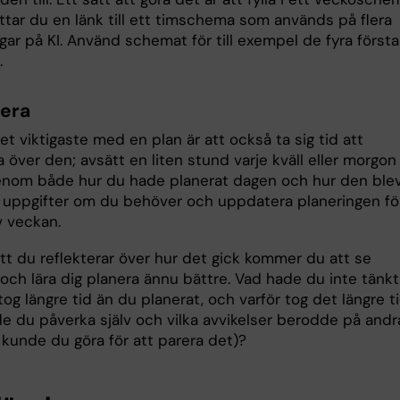
ttar du en länk till ett timschema som används på flera
gar på KI. Använd schemat för till exempel de fyra första
.
tera
t viktigaste med en plan är att också ta sig tid att
a över den; avsätt en liten stund varje kväll eller morgon
genom både hur du hade planerat dagen och hur den blev
å uppgifter om du behöver och uppdatera planeringen fö
v veckan.
t du reflekterar över hur det gick kommer du att se
och lära dig planera ännu bättre. Vad hade du inte tänkt
og längre tid än du planerat, och varför tog det längre t
e du påverka själv och vilka avvikelser berodde på andr
 kunde du göra för att parera det)?