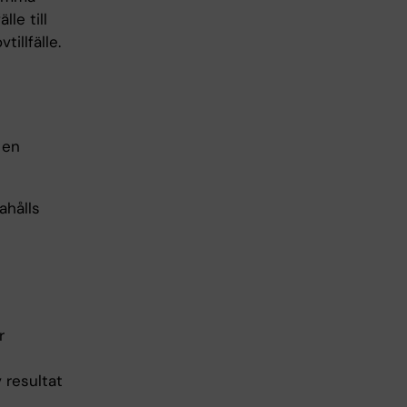
lle till
illfälle.
 en
ahålls
r
 resultat