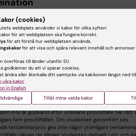
ination
amineras skriftligt och muntligt. Den skriftliga tentame
kakor (cookies)
områden: Psykologiska inriktningar, utvecklingspsykologi,
tutets webbplats använder vi kakor för olika syften:
kologi, perception, stress och hälsa. Betygsskala: VG/G/
akor för att webbplatsen ska fungera korrekt.
lys
för att förstå hur webbplatsen används.
liga delen avser en övning i samtalsmetodik samt en öv
ingskakor
för att visa och spåra relevant innehåll och annonser
e vid kris och sorg. Betygsskala: G/U.
 överföras till länder utanför EU.
get Godkänd på kursen erfordras G på skriftlig tentame
 godkänner du att vi sparar cookies.
G på de båda muntliga delarna. För betyget Väl godkänd
t ändra eller återkalla ditt samtycke via kakikonen längst ned til
s VG på den skriftliga rentamen samt betyget G på den
 våra kakor
delarna.
on in English
nödvändiga
Tillåt mina valda kakor
Ti
isk närvaro enligt schemaanvisningar.
om inte är godkänd efter ordinarie provtillfälle har rätt 
ligare fem provtillfällen. Om studenten genomfört sex
a tentamina/prov ges inte något ytterligare tentamenstil
tillfälle räknas de gånger studenten deltagit i ett och 