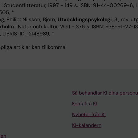
: Studentlitteratur, 1997 - 149 s. ISBN: 91-44-00269-6, L
505, *
, Philip; Nilsson, Björn,
Utvecklingspsykologi
, 3., rev. utg
kholm : Natur och kultur, 2011 - 376 s. ISBN: 978-91-27-
), LIBRIS-ID: 12148989, *
liga artiklar kan tillkomma.
Så behandlar KI dina personu
Kontakta KI
Nyheter från KI
KI-kalendern
len