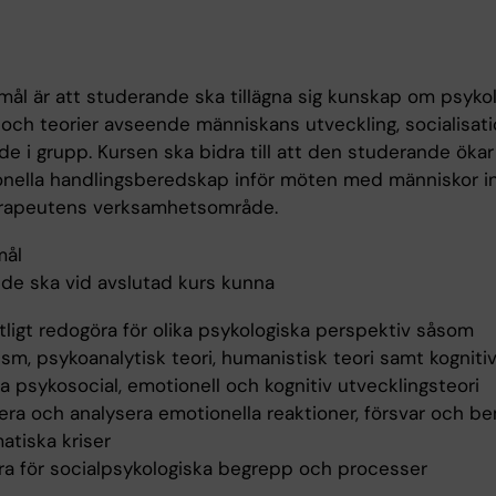
mål är att studerande ska tillägna sig kunskap om psyko
och teorier avseende människans utveckling, socialisat
e i grupp. Kursen ska bidra till att den studerande ökar
onella handlingsberedskap inför möten med människor 
rapeutens verksamhetsområde.
mål
de ska vid avslutad kurs kunna
tligt redogöra för olika psykologiska perspektiv såsom
sm, psykoanalytisk teori, humanistisk teori samt kognitiv
a psykosocial, emotionell och kognitiv utvecklingsteori
fiera och analysera emotionella reaktioner, försvar och 
atiska kriser
ra för socialpsykologiska begrepp och processer