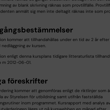
ämning av blank skrivning räknas som provtillfälle. Provtillfä
udenten anmält sig men inte deltagit räknas inte som provt
gångsbestämmelser
on kommer att tillhandahållas under en tid av 2 år efter
l nedläggning av kursen.
on enligt denna kursplans tidigare litteraturlista tillhand
 o m 2012-06-01.
a föreskrifter
rdering kommer att genomföras enligt de riktlinjer som ä
da av Styrelsen för utbildning samt utifrån fastställda
ingsrutiner inom programmet. Kursrapport med analys av
sutvärderingen läggs ut på kurswebben en månad efter