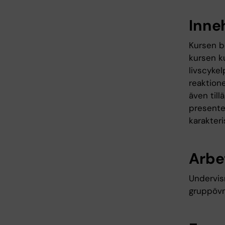
Inne
Kursen be
kursen ku
livscyke
reaktion
även til
presente
karakter
Arbe
Undervisn
gruppövn