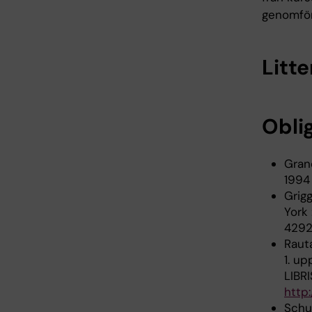
genomför
Litte
Oblig
Grané
1994 
Grigg
York 
4292
Rauta
1. up
LIBRI
http
Schu