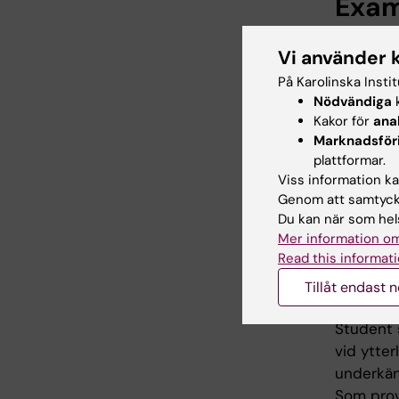
Exam
Kursen ex
Vi använder 
följande 
På Karolinska Insti
socialpsy
Nödvändiga
k
Kakor för
ana
Den munt
Marknadsför
bemötand
plattformar.
Viss information kan
För bety
Genom att samtycka
betyget 
Du kan när som hels
erfordra
Mer information om
muntliga 
Read this informati
Tillåt endast 
Obligator
Student s
vid ytter
underkänd
Som prov