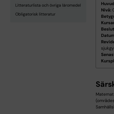
Huvu
Litteraturlista och övriga läromedel
Nivå:
Obligatorisk litteratur
Betyg
Kursan
Beslu
Datum 
Revid
sjukg
Senas
Kurspl
Särs
Matemati
(områdes
Samhälls