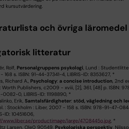
d kursutvärdering.
raturlista och övriga läromedel
atorisk litteratur
r, Rolf,
Personalgruppens psykologi
, Lund : Studentlitte
- 168 s. ISBN: 91-44-37341-4, LIBRIS-ID: 8353627, *
s, Richard A.,
Psychology
:
a concise introduction
, 2nd e
: Worth Publishers, c2009 - xviii, [2], 361, [48] p. ISBN: 97
-0082-0, LIBRIS-ID: 11198890, *
linko, Erik,
Samtalsfärdigheter
:
stöd, vägledning och l
pl. : Stockholm : Liber, 2007 - 158 s. ISBN: 978-91-47-08
S-ID: 10451606,
://www.liber.se/productimage/large/4708445o.jpg
, *
ltz Larsen, Ole0 90549,
Psykologiska perspektiv
, Nilsso