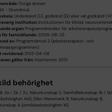
dområde:
Övriga ämnen
GX - Grundnivå
sskala:
Underkänd (U), godkänd (G) eller väl godkänd (V
svarig institution:
Institutionen för klinisk neurovetens
tande organ:
Programnämnden för arbetsterapeutprogr
för fastställande:
2009-06-23
erad av:
Programnämnd 3 (arbetsterapeut- och
ymnastprogrammen)
t reviderad:
2013-04-08
anen gäller från:
Hösttermin 2013
kild behörighet
k 2a / 2b / 2c, Naturkunskap 2, Samhällskunskap 1b / 1a1
behörighet A14). Eller: Matematik B, Naturkunskap B,
kunskap A (områdesbehörighet 16).