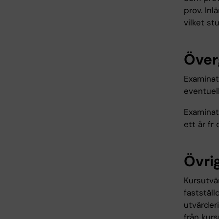
prov. Inl
vilket st
Över
Examinati
eventuel
Examinati
ett år fr
Övrig
Kursutvä
fastställ
utvärder
från kur