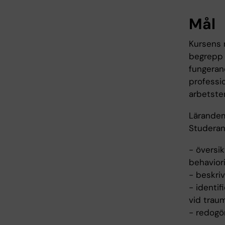
Mål
Kursens 
begrepp 
fungerand
professi
arbetste
Lärande
Studeran
- översik
behaviori
- beskriv
- identi
vid traum
- redogö