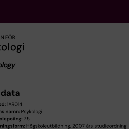
AN FÖR
ologi
ology
sdata
od:
1AR014
ns namn:
Psykologi
olepoäng:
7.5
dningsform:
Högskoleutbildning, 2007 års studieordning