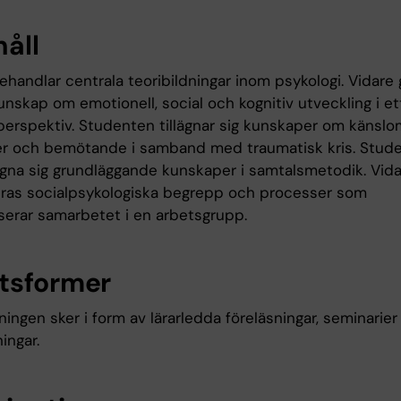
håll
handlar centrala teoribildningar inom psykologi. Vidare 
nskap om emotionell, social och kognitiv utveckling i et
lperspektiv. Studenten tillägnar sig kunskaper om känsl
er och bemötande i samband med traumatisk kris. Stud
lägna sig grundläggande kunskaper i samtalsmetodik. Vid
ras socialpsykologiska begrepp och processer som
iserar samarbetet i en arbetsgrupp.
tsformer
ingen sker i form av lärarledda föreläsningar, seminarier
ingar.