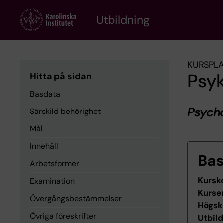
Skip
to
Utbildning
main
content
KURSPL
Psyk
Hitta på sidan
Basdata
Psych
Särskild behörighet
Mål
Innehåll
Ba
Arbetsformer
Kursk
Examination
Kurse
Övergångsbestämmelser
Högsk
Övriga föreskrifter
Utbil