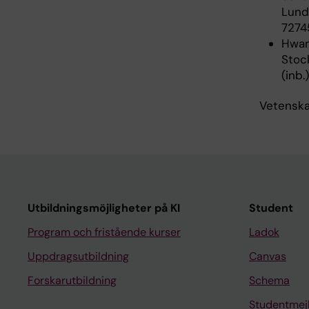
Lund 
7274
Hwang
Stoc
(inb.
Vetenskap
Utbildningsmöjligheter på KI
Student
Program och fristående kurser
Ladok
Uppdragsutbildning
Canvas
Forskarutbildning
Schema
Studentmej