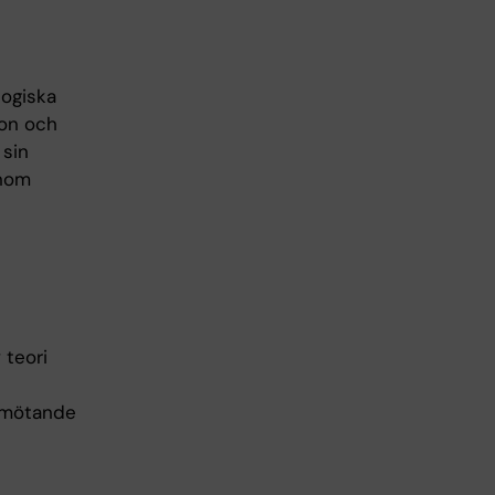
logiska
ion och
 sin
inom
 teori
bemötande