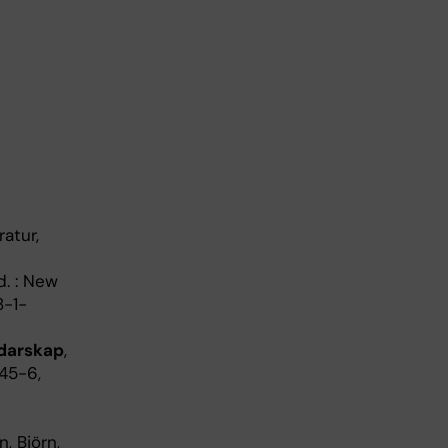
ratur,
d. : New
8-1-
edarskap
,
445-6,
n, Björn,