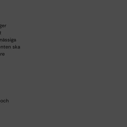
ger
t
omässiga
enten ska
are
 och