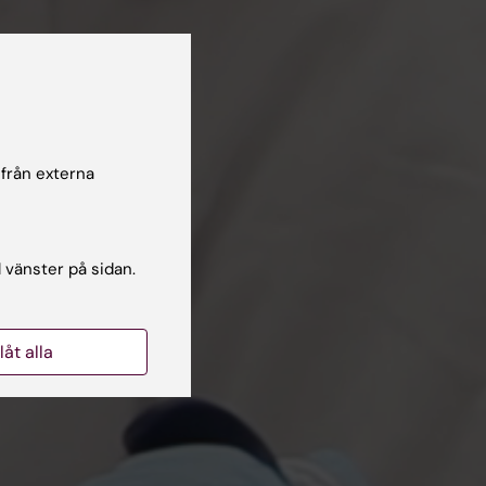
 från externa
l vänster på sidan.
llåt alla