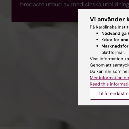
bredaste utbud av medicinska utbildning
Vi använder 
På Karolinska Insti
Nödvändiga
k
Kakor för
ana
Marknadsför
plattformar.
Viss information kan
Genom att samtycka
Du kan när som hels
Mer information om
Read this informati
Tillåt endast 