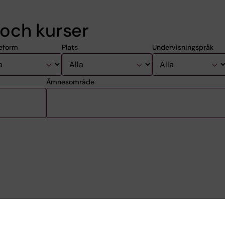
och kurser
eform
Plats
Undervisningspråk
Ämnesområde