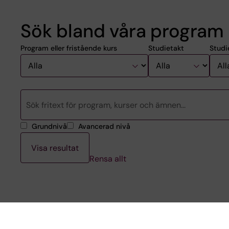
Sök bland våra program 
Program eller fristående kurs
Studietakt
Studi
Grundnivå
Avancerad nivå
Rensa allt