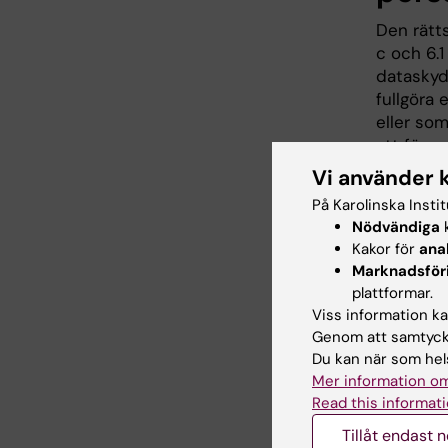
Den rätts
c och 6.
dataskyd
fullgöra 
eller som
att föra 
studier m
Vi använder 
det ända
På Karolinska Insti
Nödvändiga
k
KI behöv
Kakor för
ana
säker ide
Marknadsför
10 § dat
plattformar.
Viss information kan
Eftersom 
Genom att samtycka
spara pe
Du kan när som hels
detta krä
Mer information om
Karolinsk
Read this informati
avslutat 
Tillåt endast 