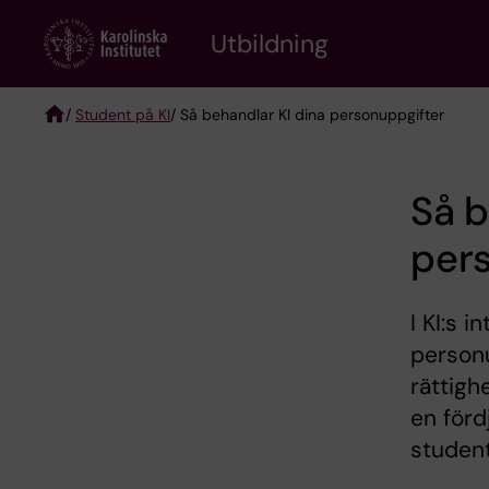
Skip
to
Utbildning
main
content
/
Student på KI
/ Så behandlar KI dina personuppgifter
Breadcrumb
Så b
per
I KI:s 
personu
rättigh
en förd
student