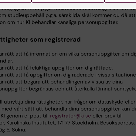
 i kontakt med Studenthälsan och/eller har behov av
pedagogiskt stöd p.g.a. funktionsnedsättning, eller om du
om studieuppehåll p.g.a. särskilda skäl kommer du då att
ion om hur KI behandlar känsliga personuppgifter.
ättigheter som registrerad
r rätt att få information om vilka personuppgifter om di
ndlar.
r rätt att få felaktiga uppgifter om dig rättade.
r rätt att få uppgifter om dig raderade i vissa situatione
r rätt att begära att behandlingen av vissa av dina
onuppgifter begränsas och att återkalla lämnat samtycke
l utnyttja dina rättigheter, har frågor om dataskydd eller
 med vårt sätt att behandla dina personuppgifter kan d
 KI genom e-post till
registrator@ki.se
eller brev till
or, Karolinska Institutet, 171 77 Stockholm. Besöksadress:
g 5, Solna.