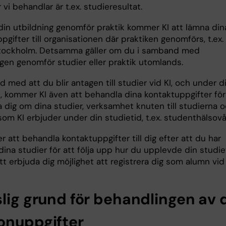
 vi behandlar är t.ex. studieresultat.
din utbildning genomför praktik kommer KI att lämna din
gifter till organisationen där praktiken genomförs, t.ex.
tockholm. Detsamma gäller om du i samband med
ngen genomför studier eller praktik utomlands.
 med att du blir antagen till studier vid KI, och under d
d, kommer KI även att behandla dina kontaktuppgifter för
a dig om dina studier, verksamhet knuten till studierna 
som KI erbjuder under din studietid, t.ex. studenthälsovå
 att behandla kontaktuppgifter till dig efter att du har
dina studier för att följa upp hur du upplevde din studie
tt erbjuda dig möjlighet att registrera dig som alumn vid 
slig grund för behandlingen av 
onuppgifter