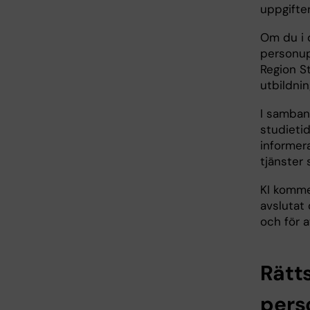
uppgifter
Om du i 
personupp
Region S
utbildni
I samband
studieti
informer
tjänster 
KI kommer
avslutat 
och för a
Rätt
pers