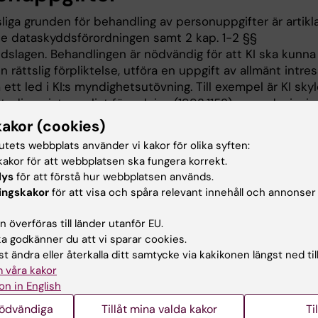
liga grunden för behandling av personuppgifter är artikla
1 e dataskyddsförordningen samt 2 kap. 1-2 §§
dslagen. Behandlingen är nödvändig för att KI ska kunna
en rättslig förpliktelse, utföra en uppgift av allmänt intre
 ett led i KI:s myndighetsutövning. Till exempel är KI skyl
studieregister enligt förordning (1993:1153) om redovisnin
.m. vid universitet och högskolor, vid KI används Ladok 
kakor (cookies)
målet.
tutets webbplats använder vi kakor för olika syften:
akor för att webbplatsen ska fungera korrekt.
er behandla ditt personnummer på grund av vikten av e
lys
för att förstå hur webbplatsen används.
ntifiering (se artikel 87 dataskyddsförordningen och 3 k
ingskakor
för att visa och spåra relevant innehåll och annonser
askyddslagen).
 överföras till länder utanför EU.
Karolinska Institutet är en statlig myndighet kan vi beh
 godkänner du att vi sparar cookies.
rsonuppgifterna även efter att ändamålet är uppfyllt om
t ändra eller återkalla ditt samtycke via kakikonen längst ned til
vs enligt lag. Detta sker bland annat inom utbildningen 
 våra kakor
a Institutet där studiebetyg sparas även efter att du ha
on in English
dina studier för att efterleva arkivlagen och högskolelage
nödvändiga
Tillåt mina valda kakor
Ti