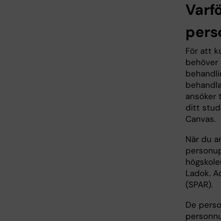
Varf
pers
För att k
behöver v
behandli
behandla
ansöker t
ditt stu
Canvas.
När du an
personup
högskole
Ladok. A
(SPAR).
De perso
personnu