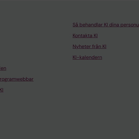
Så behandlar KI dina personu
Kontakta KI
Nyheter från KI
KI-kalendern
len
programwebbar
KI