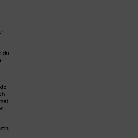
er
t du
a
s
 de
ch
emet
er
amn,