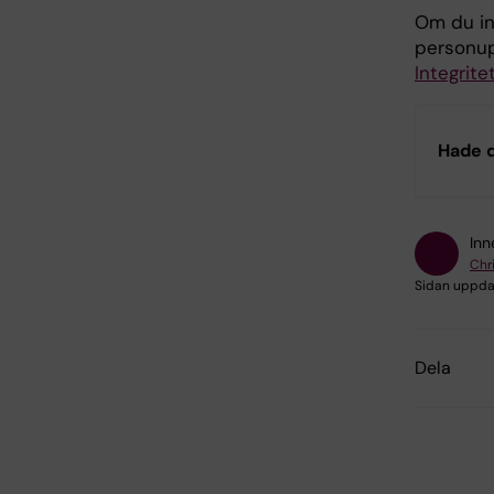
Om du in
personup
Integrit
Hade d
Inn
Chr
Sidan uppda
Dela