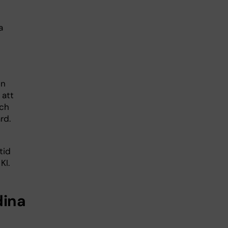
a
in
 att
och
rd.
tid
KI.
dina