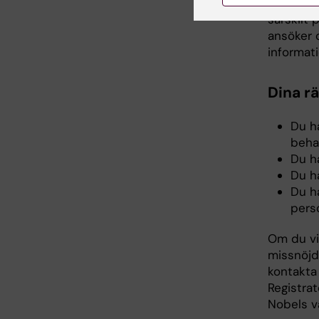
Om du är
särskilt 
ansöker 
informat
Dina r
Du ha
beha
Du ha
Du ha
Du ha
pers
Om du vil
missnöjd
kontakta
Registrat
Nobels vä