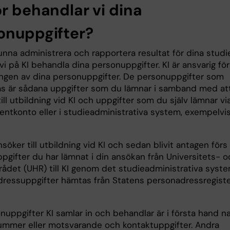
ör behandlar vi dina
onuppgifter?
unna administrera och rapportera resultat för dina studi
i på KI behandla dina personuppgifter. KI är ansvarig för
ngen av dina personuppgifter. De personuppgifter som
s är sådana uppgifter som du lämnar i samband med at
ill utbildning vid KI och uppgifter som du själv lämnar vi
dentkonto eller i studieadministrativa system, exempelvi
söker till utbildning vid KI och sedan blivit antagen förs
pgifter du har lämnat i din ansökan från Universitets- o
rådet (UHR) till KI genom det studieadministrativa syst
dressuppgifter hämtas från Statens personadressregist
nuppgifter KI samlar in och behandlar är i första hand n
mmer eller motsvarande och kontaktuppgifter. Andra