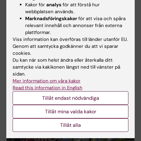
Kakor för
analys
för att förstå hur
webbplatsen används.
Marknadsföringskakor
för att visa och spåra
relevant innehåll och annonser från externa
plattformar.
Viss information kan överföras till länder utanför EU.
Genom att samtycka godkänner du att vi sparar
cookies.
Studier och praktik utomlands
Du kan när som helst ändra eller återkalla ditt
samtycke via kakikonen längst ned till vänster på
Läs en del av din utbildning utomlands. KI har
sidan.
samarbete med 150 universitet runt om i världen.
Mer information om våra kakor
Read this information in English
Tillåt endast nödvändiga
Tillåt mina valda kakor
Tillåt alla