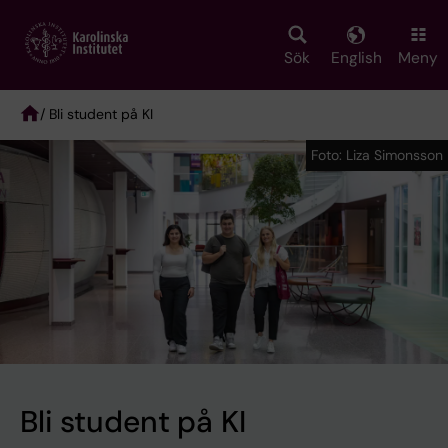
Skip
to
main
Sök
English
Meny
content
/ Bli student på KI
Breadcrumb
Foto: Liza Simonsson
Foto: Liza Simonsson
Bli student på KI