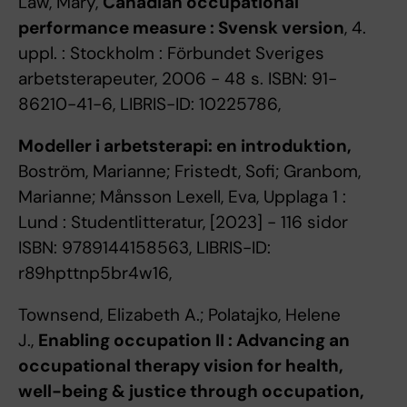
Law, Mary,
Canadian occupational
performance measure : Svensk version
, 4.
uppl. : Stockholm : Förbundet Sveriges
arbetsterapeuter, 2006 - 48 s. ISBN: 91-
86210-41-6, LIBRIS-ID: 10225786,
Modeller i arbetsterapi: en introduktion,
Boström, Marianne; Fristedt, Sofi; Granbom,
Marianne; Månsson Lexell, Eva, Upplaga 1 :
Lund : Studentlitteratur, [2023] - 116 sidor
ISBN: 9789144158563, LIBRIS-ID:
r89hpttnp5br4w16,
Townsend, Elizabeth A.; Polatajko, Helene
J.,
Enabling occupation II : Advancing an
occupational therapy vision for health,
well-being & justice through occupation,