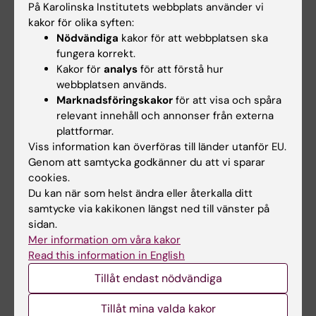
arbetsterapeutisk förankring
På Karolinska Institutets webbplats använder vi
Genomförande av observation av
kakor för olika syften:
aktivitetssituationer och klienters
Nödvändiga
kakor för att webbplatsen ska
fungera korrekt.
aktivitetsutförande i relation till
Kakor för
analys
för att förstå hur
miljöfaktorer
webbplatsen används.
Uppvisa förmåga till ett professionellt
Marknadsföringskakor
för att visa och spåra
förhållningssätt, att möta
relevant innehåll och annonser från externa
klienter/patienter och anhöriga med
plattformar.
Viss information kan överföras till länder utanför EU.
empati och respekt
Genom att samtycka godkänner du att vi sparar
Uppvisa förmåga till lagarbete och
cookies.
samverkan med andra yrkesgrupper
Du kan när som helst ändra eller återkalla ditt
samtycke via kakikonen längst ned till vänster på
Student som ej är godkänd efter ordinarie
sidan.
examinationstillfälle har rätt att delta vid
Mer information om våra kakor
Read this information in English
ytterligare fem examinationstillfällen. Detta
gäller inte då kursen har upphört eller
Tillåt endast nödvändiga
genomgått större förändringar. Student som
Tillåt mina valda kakor