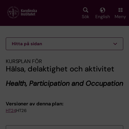
Skip
to
main
Sök
English
Meny
content
Hitta på sidan
KURSPLAN FÖR
Hälsa, delaktighet och aktivitet
Health, Participation and Occupation
Versioner av denna plan:
HT24
HT26