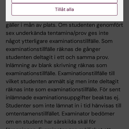
saknar godkänt resultat efter tre genomförda
examinationstillfällen kan erbjudas att gå om
Tillåt alla
momentet eller kurs ytterligare en gång. Detta
gäller i mån av plats. Om studenten genomfört
sex underkända tentamina/prov ges inte
något ytterligare examinationstillfälle. Som
examinationstillfälle räknas de gånger
studenten deltagit i ett och samma prov.
Inlämning av blank skrivning räknas som
examinationstillfälle. Examinationstillfälle till
vilket studenten anmält sig men inte deltagit
räknas inte som examinationstillfälle. För sent
inlämnade examinationsuppgifter beaktas ej.
Studenter som inte lämnat in i tid hänvisas till
omtentamenstillfället. Examinator bedömer
om en student har särskilda skäl för