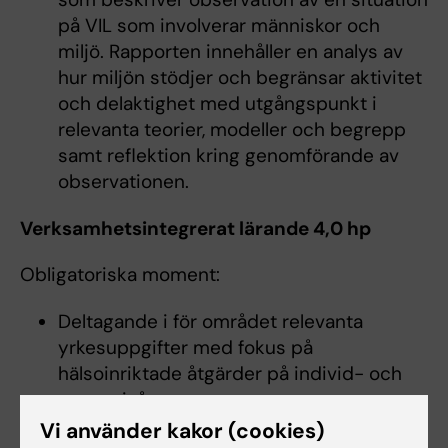
på VIL som involverar människor och
miljö. Rapporten innehåller en analys av
hur miljön stödjer och begränsar aktivitet
och delaktighet med utgångspunkt i
relevanta teorier, modeller och begrepp
samt reflektion kring genomförande av
observationen.
Verksamhetsintegrerat lärande 4,0 hp
Obligatoriska moment:
Deltagande i för området relevanta
yrkesuppgifter med fokus på
hälsoinriktade åtgärder på individ- och
gruppnivå
Genomförande av klientintervju med
Vi använder kakor (cookies)