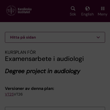
Skip
to
main
Sök
English
Meny
content
Hitta på sidan
KURSPLAN FÖR
Examensarbete i audiologi
Degree project in audiology
Versioner av denna plan:
VT25
VT26