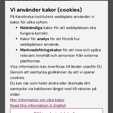
utbildningsinslag ansvarar studenten själv för
Vi använder kakor (cookies)
att kontakta kursansvarig lärare för
På Karolinska Institutets webbplats använder vi
ersättningsuppgift. Examinator bedömer om
kakor för olika syften:
och hur en student kan ta igen missat
Nödvändiga
kakor för att webbplatsen ska
fungera korrekt.
obligatoriskt utbildningsinslag. Frånvaro från
Kakor för
analys
för att förstå hur
obligatoriskt utbildningsinslag kan innebära
webbplatsen används.
att studenten inte kan genomföra andra delar
Marknadsföringskakor
för att visa och spåra
av kursen, avslutande examination eller ta igen
relevant innehåll och annonser från externa
plattformar.
utbildningsinslaget förrän nästa gång kursen
Viss information kan överföras till länder utanför EU.
ges.
Genom att samtycka godkänner du att vi sparar
cookies.
För student som inte blivit godkänd vid det
Du kan när som helst ändra eller återkalla ditt
ordinarie examinationstillfället erbjuds förnyad
samtycke via kakikonen längst ned till vänster på
sidan.
examination vid ett senare tillfälle enligt
Mer information om våra kakor
överenskommelse med handledare och
Read this information in English
examinator.