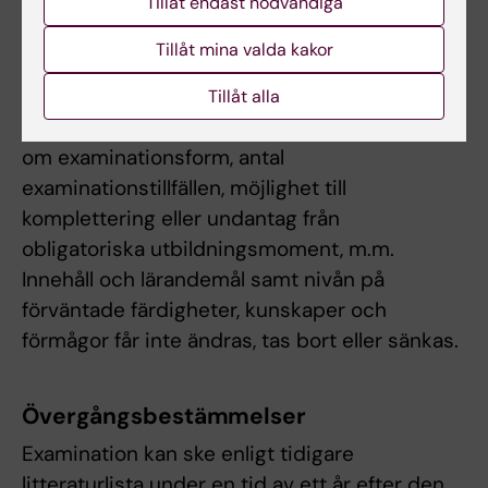
Tillåt endast nödvändiga
Om det föreligger särskilda skäl, eller behov av
Tillåt mina valda kakor
anpassning för student med
funktionsnedsättning får examinator fatta
Tillåt alla
beslut om att frångå kursplanens föreskrifter
om examinationsform, antal
examinationstillfällen, möjlighet till
komplettering eller undantag från
obligatoriska utbildningsmoment, m.m.
Innehåll och lärandemål samt nivån på
förväntade färdigheter, kunskaper och
förmågor får inte ändras, tas bort eller sänkas.
Övergångsbestämmelser
Examination kan ske enligt tidigare
litteraturlista under en tid av ett år efter den