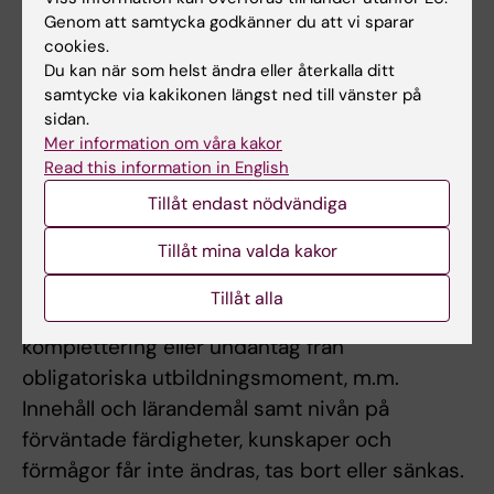
innebära att studenten inte kan genomföra
Genom att samtycka godkänner du att vi sparar
cookies.
andra delar av kursen, en avslutande
Du kan när som helst ändra eller återkalla ditt
examination eller ta igen utbildningsinslaget
samtycke via kakikonen längst ned till vänster på
förrän nästa gång kursen ges.
sidan.
Mer information om våra kakor
Om det föreligger särskilda skäl, eller behov av
Read this information in English
anpassning för student med
Tillåt endast nödvändiga
funktionsnedsättning, får examinator fatta
Tillåt mina valda kakor
beslut om att frångå kursplanens föreskrifter
om examinationsform, antal
Tillåt alla
examinationstillfällen, möjlighet till
komplettering eller undantag från
obligatoriska utbildningsmoment, m.m.
Innehåll och lärandemål samt nivån på
förväntade färdigheter, kunskaper och
förmågor får inte ändras, tas bort eller sänkas.