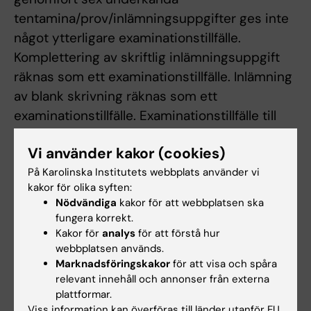
tentamina/prov/inlämningsuppgifter ges inte
något ytterligare examinationstillfälle.
Komplettering av skriftlig inlämningsuppgift
räknas som ett examinationstillfälle. Inlämning
av blank skrivning räknas som ett
examinationstillfälle. Examinationstillfälle till
vilket studenten har anmält sig men inte
Vi använder kakor (cookies)
deltagit i räknas inte som examinationstillfälle.
På Karolinska Institutets webbplats använder vi
Vid frånvaro från obligatoriskt
kakor för olika syften:
Nödvändiga
kakor för att webbplatsen ska
utbildningsinslag ansvarar studenten själv för
fungera korrekt.
att kontakta kursansvarig lärare för
Kakor för
analys
för att förstå hur
ersättningsuppgift. Examinator bedömer om
webbplatsen används.
och hur en student kan ta igen missat
Marknadsföringskakor
för att visa och spåra
relevant innehåll och annonser från externa
obligatoriskt utbildningsinslag. Frånvaro från
plattformar.
ett obligatoriskt utbildningsinslag kan
Viss information kan överföras till länder utanför EU.