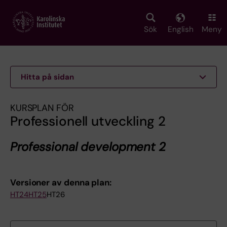
Skip
to
main
Sök
English
Meny
content
Hitta på sidan
KURSPLAN FÖR
Professionell utveckling 2
Professional development 2
Versioner av denna plan:
HT24
HT25
HT26