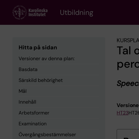
Skip
to
Utbildning
main
content
KURSPL
Tal 
Hitta på sidan
Versioner av denna plan:
per
Basdata
Särskild behörighet
Speec
Mål
Innehåll
Versione
Arbetsformer
HT23
HT2
Examination
Övergångsbestämmelser