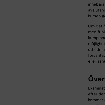
innebära
avslutand
kursen g
Om det fö
med funk
kursplane
möjlighet
utbildni
förväntad
eller sän
Över
Examinati
efter den
kommer at