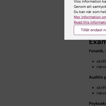
Viss information kan
labor
Genom att samtycka
grup
Du kan när som hels
semin
Mer information om
Read this informati
Laboratio
Tillåt endast 
Exam
Fonetik,
skrif
närva
Auditiv 
skrif
närva
Psykoaku