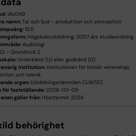
sdata
od:
1AU049
ns namn:
Tal och ljud - produktion och perception
olepoäng:
10.5
dningsform:
Högskoleutbildning, 2007 års studieordning
dområde:
Audiologi
G2 - Grundnivå 2
sskala:
Underkänd (U) eller godkänd (G)
svarig institution:
Institutionen för klinisk vetenskap,
ention och teknik
tande organ:
Utbildningsnämnden CLINTEC
för fastställande:
2026-03-09
anen gäller från:
Hösttermin 2026
kild behörighet