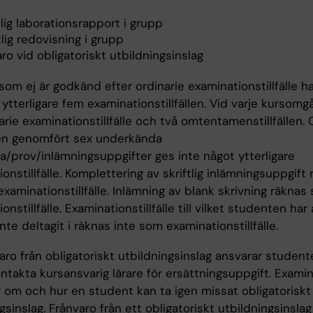
tlig laborationsrapport i grupp
lig redovisning i grupp
ro vid obligatoriskt utbildningsinslag
om ej är godkänd efter ordinarie examinationstillfälle ha
 ytterligare fem examinationstillfällen. Vid varje kursom
arie examinationstillfälle och två omtentamenstillfällen.
n genomfört sex underkända
a/prov/inlämningsuppgifter ges inte något ytterligare
onstillfälle. Komplettering av skriftlig inlämningsuppgift
xaminationstillfälle. Inlämning av blank skrivning räknas
onstillfälle. Examinationstillfälle till vilket studenten har
nte deltagit i räknas inte som examinationstillfälle.
aro från obligatoriskt utbildningsinslag ansvarar student
ontakta kursansvarig lärare för ersättningsuppgift. Exami
om och hur en student kan ta igen missat obligatoriskt
gsinslag. Frånvaro från ett obligatoriskt utbildningsinsla