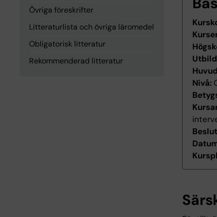
Ba
Övriga föreskrifter
Kursk
Litteraturlista och övriga läromedel
Kurse
Obligatorisk litteratur
Högsk
Utbil
Rekommenderad litteratur
Huvu
Nivå:
Betyg
Kursan
interv
Beslu
Datum 
Kurspl
Särs