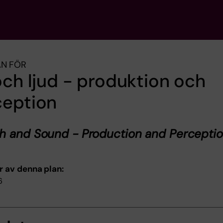
AN FÖR
och ljud - produktion och
ception
h and Sound - Production and Percepti
r av denna plan:
6