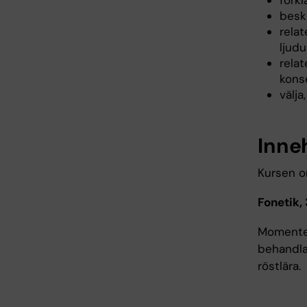
förk
besk
rela
ljud
relat
kons
välj
Inne
Kursen o
Fonetik, 
Momentet
behandlas
röstlära.