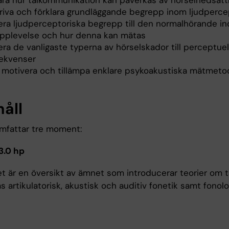
lara hur talkommunikation kan påverkas av hörselnedsätt
riva och förklara grundläggande begrepp inom ljudperce
tera ljudperceptoriska begrepp till den normalhörande in
upplevelse och hur denna kan mätas
era de vanligaste typerna av hörselskador till perceptuel
ekvenser
a, motivera och tillämpa enklare psykoakustiska mätmeto
håll
mfattar tre moment:
3.0 hp
 är en översikt av ämnet som introducerar teorier om ta
 artikulatorisk, akustisk och auditiv fonetik samt fonol