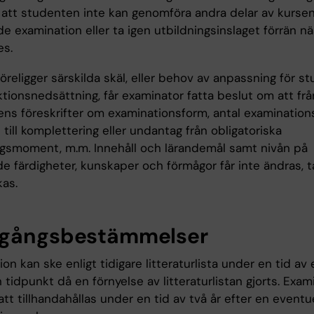
 att studenten inte kan genomföra andra delar av kursen
e examination eller ta igen utbildningsinslaget förrän n
es.
religger särskilda skäl, eller behov av anpassning för s
tionsnedsättning, får examinator fatta beslut om att fr
ns föreskrifter om examinationsform, antal examinationsti
 till komplettering eller undantag från obligatoriska
ngsmoment, m.m. Innehåll och lärandemål samt nivån på
e färdigheter, kunskaper och förmågor får inte ändras, t
kas.
gångsbestämmelser
on kan ske enligt tidigare litteraturlista under en tid av 
 tidpunkt då en förnyelse av litteraturlistan gjorts. Exam
t tillhandahållas under en tid av två år efter en eventue