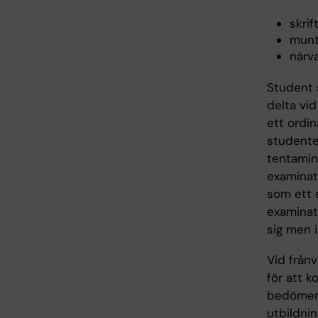
skrif
munt
närva
Student s
delta vid
ett ordin
studente
tentamin
examinati
som ett e
examinati
sig men i
Vid frånv
för att k
bedömer 
utbildnin