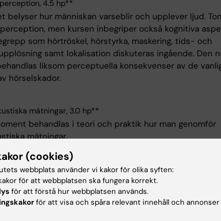
 perception, 4.5 hp**
 belyser hur människan varseblir och upplever ljud. To
å perception, men kursen inbegriper också kognitiva asp
egrepp som hörtröskel, hörstyrka, maskering, tids- och
upplösning samt lokalisation diskuteras ingående. Den 
behandlas liksom perceptuella konsekvenser av de vanli
av hörselskador.
ustiska mätningar, 3.0 hp**
moment behandlas i teori och praktik hur man genomför
stiska mätningar.
kakor (cookies)
tsformer
tutets webbplats använder vi kakor för olika syften:
akor för att webbplatsen ska fungera korrekt.
lys
för att förstå hur webbplatsen används.
rmer som förekommer är
ingskakor
för att visa och spåra relevant innehåll och annonser
äsningar