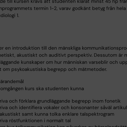
räde till kursen krävs att studenten klarat minst 45 hp frå
programmets termin 1-2, varav godkänt betyg från hela
diologi 1.
er en introduktion till den mänskliga kommunikationspr
netiskt, akustiskt och auditivt perspektiv. Dessutom är m
läggande kunskaper om hur människan varseblir och up
mt om psykoakustiska begrepp och mätmetoder.
lärandemål
nomgången kurs ska studenten kunna
riva och förklara grundläggande begrepp inom fonetik
iva och identifiera vokaler och konsonanter såväl artikul
akustiskt samt kunna tolka enklare talspektrogram
iva röstfunktionen i normalt tal