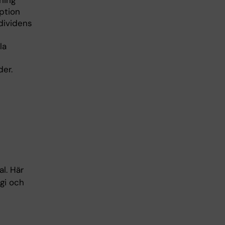
ning
ption
dividens
la
der.
l. Här
ogi och