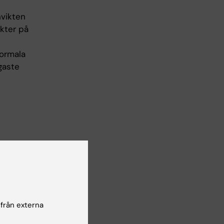
nvikten
ekter på
normala
gaste
 från externa