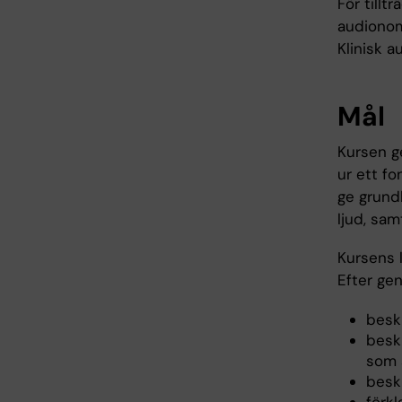
För tillt
audionom
Klinisk au
Mål
Kursen g
ur ett fo
ge grund
ljud, sa
Kursens 
Efter ge
besk
beskr
som 
beskr