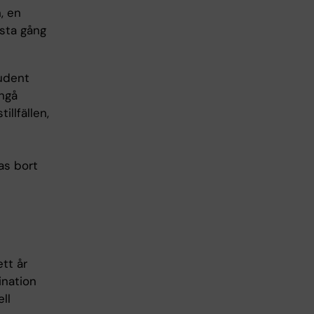
, en
ästa gång
tudent
ångå
llfällen,
as bort
ett år
ination
ll