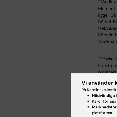
**Auditiv
Momentet
ligger p
hörsel. B
frekvens
hörseln 
typerna 
**Psykoak
I detta 
psykoaku
Vi använder 
Arbe
På Karolinska Insti
Nödvändiga
k
Kakor för
ana
Arbetsfo
Marknadsför
plattformar.
förel