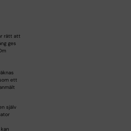
r rätt att
gång ges
 Om
 räknas
 som ett
 anmält
en själv
nator
g kan