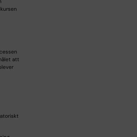
n
 kursen
ocessen
ålet att
plever
atoriskt