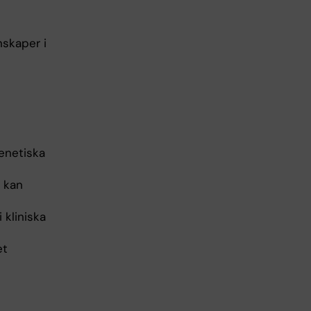
skaper i
enetiska
r kan
 kliniska
et