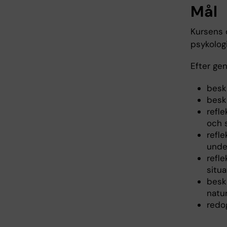
Mål
Kursens 
psykolog
Efter ge
beskr
besk
refl
och s
refle
under
refle
situa
besk
natur
redog