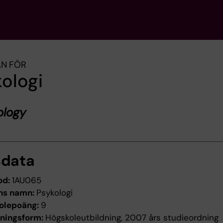
AN FÖR
ologi
ology
sdata
od:
1AU065
ns namn:
Psykologi
olepoäng:
9
dningsform:
Högskoleutbildning, 2007 års studieordning