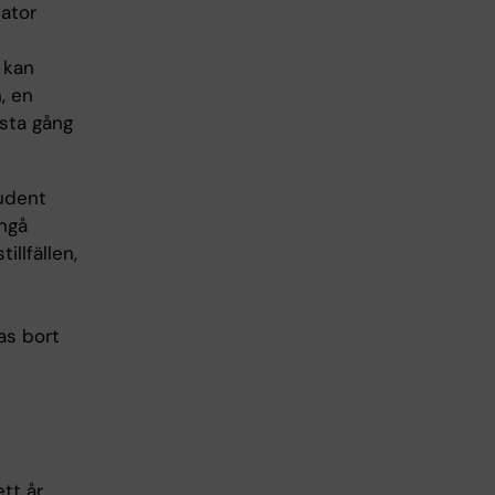
nator
g kan
, en
ästa gång
tudent
ångå
llfällen,
as bort
ett år