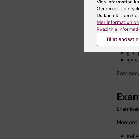
Viss information kan
Genom att samtycka
Arbe
Du kan när som hels
Mer information om
Arbetsfo
Read this informati
förel
Tillåt endast 
semi
grup
själv
Seminarie
Exam
Examinat
Moment 1
indi