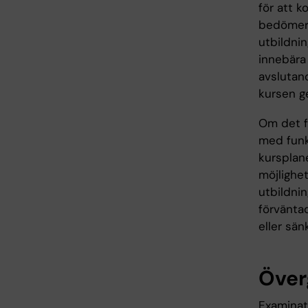
för att k
bedömer 
utbildnin
innebära
avslutand
kursen g
Om det fö
med funk
kursplane
möjlighet
utbildni
förväntad
eller sän
Över
Examinati