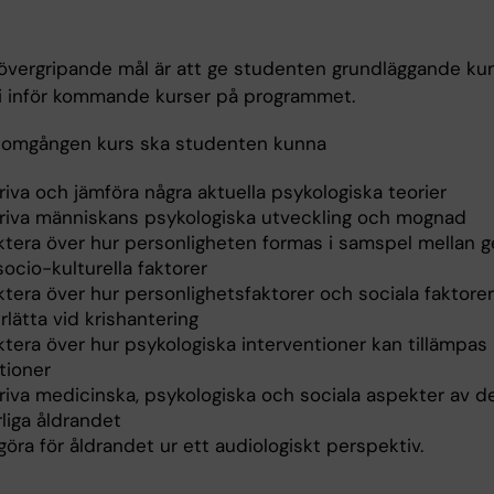
övergripande mål är att ge studenten grundläggande kun
i inför kommande kurser på programmet.
nomgången kurs ska studenten kunna
iva och jämföra några aktuella psykologiska teorier
riva människans psykologiska utveckling och mognad
ektera över hur personligheten formas i samspel mellan g
ocio-kulturella faktorer
ktera över hur personlighetsfaktorer och sociala faktore
lätta vid krishantering
ktera över hur psykologiska interventioner kan tillämpas i
tioner
riva medicinska, psykologiska och sociala aspekter av d
liga åldrandet
öra för åldrandet ur ett audiologiskt perspektiv.