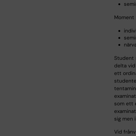
semi
Moment 
indi
semi
närva
Student s
delta vid
ett ordin
studente
tentamin
examinati
som ett e
examinati
sig men i
Vid frånv