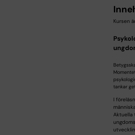
Inne
Kursen ä
Psykol
ungdom
Betygsska
Momentet 
psykologi
tankar get
I föreläs
människa
Aktuella
ungdomså
utveckli