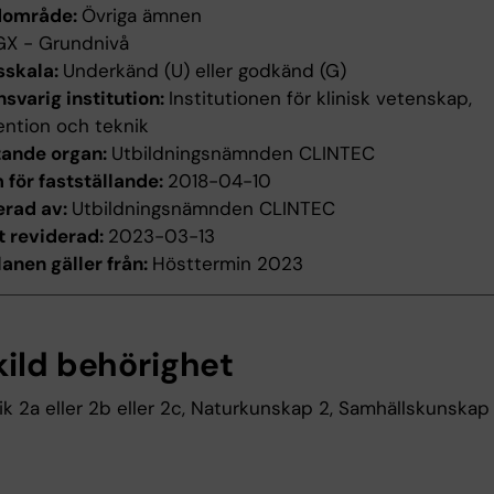
dområde:
Övriga ämnen
GX - Grundnivå
sskala:
Underkänd (U) eller godkänd (G)
svarig institution:
Institutionen för klinisk vetenskap,
ention och teknik
tande organ:
Utbildningsnämnden CLINTEC
för fastställande:
2018-04-10
erad av:
Utbildningsnämnden CLINTEC
t reviderad:
2023-03-13
anen gäller från:
Hösttermin 2023
kild behörighet
 2a eller 2b eller 2c, Naturkunskap 2, Samhällskunskap 1