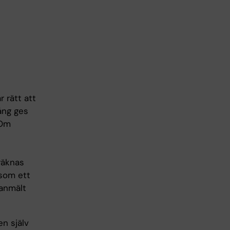
r rätt att
gång ges
 Om
 räknas
 som ett
 anmält
en själv