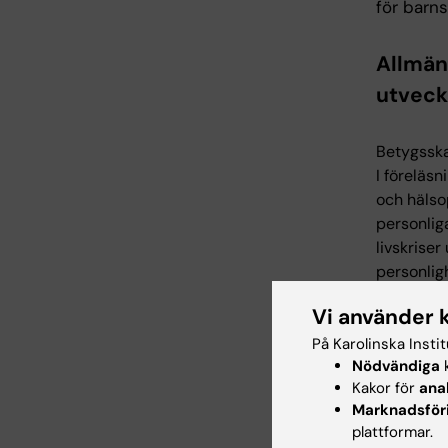
för barn
Allmän
utveck
Betygsska
I föreläs
och hälso
personlig
livskriser
personlig
god krish
Vi använder 
liksom de
På Karolinska Insti
Det natur
Nödvändiga
k
medicins
Kakor för
ana
Marknadsför
hörselne
plattformar.