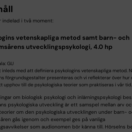
håll
r indelad i två moment:
ogins vetenskapliga metod samt barn- och
sårens utvecklingspsykologi, 4.0 hp
la: GU
inleds med att definiera psykologins vetenskapliga metod. 
ns förgrundsgestalter presenteras och vi reflekterar över hur
t upphov till de psykologiska teorier som praktiseras i vår tid.
ningar om biologisk psykologi och inlärningspsykologi bes
ns psykologiska utveckling är ett samspel mellan arv och
 teorier om den psykologiska utvecklingen under barn- 
ren gås igenom och exempel ges på vanliga
ngsavvikelser som audionomen bör känna till. Hörselns b