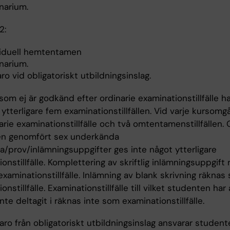
narium.
2:
viduell hemtentamen
narium.
ro vid obligatoriskt utbildningsinslag.
om ej är godkänd efter ordinarie examinationstillfälle ha
 ytterligare fem examinationstillfällen. Vid varje kursom
arie examinationstillfälle och två omtentamenstillfällen.
n genomfört sex underkända
a/prov/inlämningsuppgifter ges inte något ytterligare
onstillfälle. Komplettering av skriftlig inlämningsuppgift
xaminationstillfälle. Inlämning av blank skrivning räknas
onstillfälle. Examinationstillfälle till vilket studenten har
nte deltagit i räknas inte som examinationstillfälle.
aro från obligatoriskt utbildningsinslag ansvarar student