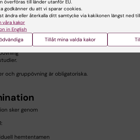
 överföras till länder utanför EU.
 godkänner du att vi sparar cookies.
tsformer
t ändra eller återkalla ditt samtycke via kakikonen längst ned til
 våra kakor
rmer som förekommer är
on in English
äsningar
nödvändiga
Tillåt mina valda kakor
Ti
narier
pövning
studier.
r och gruppövning är obligatoriska.
ination
ion sker genom
:
viduell hemtentamen