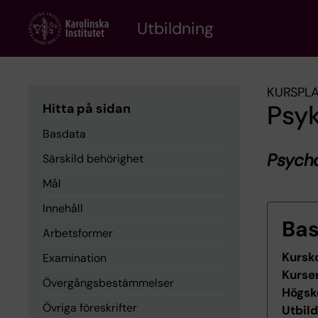
Skip
to
Utbildning
main
content
KURSPL
Psyk
Hitta på sidan
Basdata
Psych
Särskild behörighet
Mål
Innehåll
Ba
Arbetsformer
Kursk
Examination
Kurse
Övergångsbestämmelser
Högsk
Övriga föreskrifter
Utbil