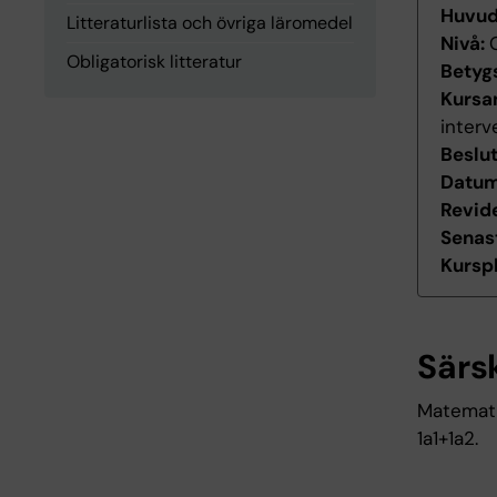
Huvu
Litteraturlista och övriga läromedel
Nivå:
Obligatorisk litteratur
Betyg
Kursan
interv
Beslu
Datum 
Revid
Senas
Kurspl
Särs
Matematik
1a1+1a2.