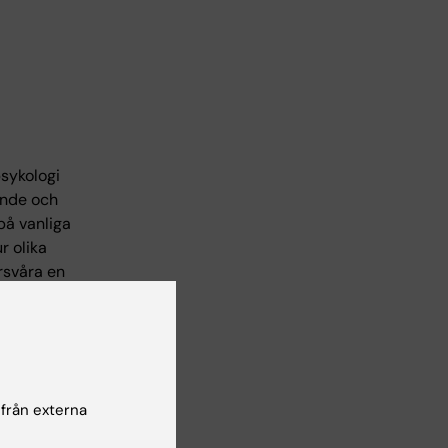
psykologi
ende och
på vanliga
r olika
rsvåra en
skrivs
 från externa
os äldre.