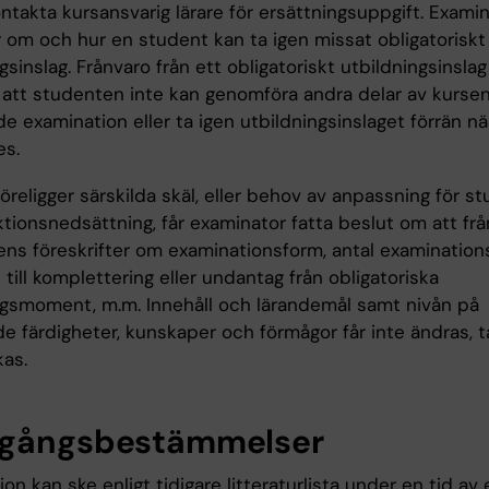
ontakta kursansvarig lärare för ersättningsuppgift. Exami
om och hur en student kan ta igen missat obligatoriskt
gsinslag. Frånvaro från ett obligatoriskt utbildningsinsla
 att studenten inte kan genomföra andra delar av kursen
e examination eller ta igen utbildningsinslaget förrän n
es.
religger särskilda skäl, eller behov av anpassning för s
tionsnedsättning, får examinator fatta beslut om att fr
ns föreskrifter om examinationsform, antal examinationsti
 till komplettering eller undantag från obligatoriska
ngsmoment, m.m. Innehåll och lärandemål samt nivån på
e färdigheter, kunskaper och förmågor får inte ändras, t
kas.
gångsbestämmelser
on kan ske enligt tidigare litteraturlista under en tid av 