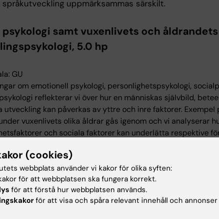
s språkutveckling uppmärksammas särskilt.
 psykologi samt vuxenlivets och åldrandets
lingspsykologi, 5.0 hp
la: GU
ningar om emotionell psykologi, personlighetspsykologi, social
psykologi reflekterar vi över hur en människas självbild, bete
a utveckling kan påverkas av yttre och inre faktorer. Exempel 
 under vuxenlivets olika åldrar gås igenom och vi analyserar hu
hetsfaktorer och sociala faktorer kan underlätta respektive fö
antering. Några vanligt förekommande psykiska störningar be
kakor (cookies)
 behandlingsmetoder som är aktuella i vår tid.
tutets webbplats använder vi kakor för olika syften:
liga åldrandet beskrivs ur ett psykologiskt, socialt och
akor för att webbplatsen ska fungera korrekt.
kt perspektiv, där vi särskilt uppmärksammar hur en
lys
för att förstå hur webbplatsen används.
ingskakor
för att visa och spåra relevant innehåll och annonser
dsättning kan påverka det psykologiska välbefinnandet h