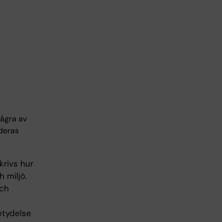
Några av
 deras
krivs hur
 miljö.
och
etydelse