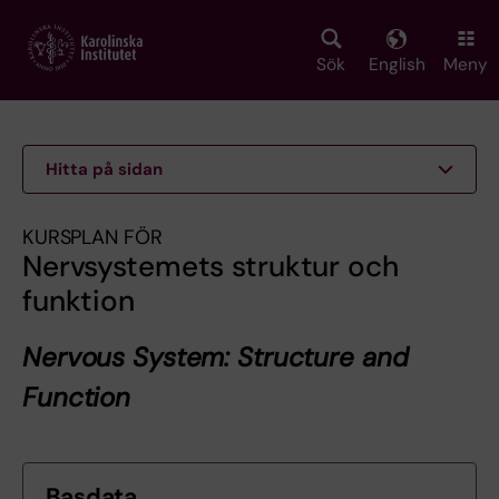
Skip
to
main
Sök
English
Meny
content
Hitta på sidan
KURSPLAN FÖR
Nervsystemets struktur och
funktion
Nervous System: Structure and
Function
Basdata