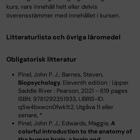
kurs, vars innehåll helt eller delvis
överensstämmer med innehållet i kursen.
Litteraturlista och övriga läromedel
Obligatorisk litteratur
Pinel, John P. J.; Barnes, Steven,
Biopsychology
, Eleventh edition : Upper
Saddle River : Pearson, 2021 - 619 pages
ISBN: 9781292351933, LIBRIS-ID:
q5w4bxwcn0fwk1t2, Utgåva 11 eller
senare, *
Pinel, John P. J.; Edwards, Maggie,
A
colorful introduction to the anatomy of
the human brain
:
a brain and