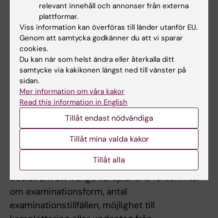
att kontakta kursansvarig lärare för
relevant innehåll och annonser från externa
plattformar.
ersättningsuppgift. Examinator bedömer om
Viss information kan överföras till länder utanför EU.
och hur en student kan ta igen missat
Genom att samtycka godkänner du att vi sparar
obligatoriskt utbildningsinslag. Frånvaro från
cookies.
ett obligatoriskt utbildningsinslag kan
Du kan när som helst ändra eller återkalla ditt
samtycke via kakikonen längst ned till vänster på
innebära att studenten inte kan genomföra
sidan.
andra delar av kursen, en avslutande
Mer information om våra kakor
examination eller ta igen utbildningsinslaget
Read this information in English
förrän nästa gång kursen ges.
Tillåt endast nödvändiga
Om det föreligger särskilda skäl, eller behov av
Tillåt mina valda kakor
anpassning för student med
Tillåt alla
funktionsnedsättning, får examinator fatta
beslut om att frångå kursplanens föreskrifter
om examinationsform, antal
examinationstillfällen, möjlighet till