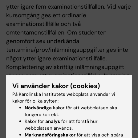
ytterligare fem examinationstillfällen. Vid varje
kursomgång ges ett ordinarie
examinationstillfälle och två
omtentamenstillfällen. Om studenten
genomfört sex underkända
tentamina/prov/inlämningsuppgifter ges inte
något ytterligare examinationstillfälle.
Komplettering av skriftlig inlämningsuppgift
räknas som ett examinationstillfälle. Inlämning
av blank skrivning räknas som ett
Vi använder kakor (cookies)
examinationstillfälle. Examinationstillfälle till
På Karolinska Institutets webbplats använder vi
vilket studenten har anmält sig men inte
kakor för olika syften:
Nödvändiga
kakor för att webbplatsen ska
deltagit i räknas inte som examinationstillfälle.
fungera korrekt.
Kakor för
analys
för att förstå hur
Vid frånvaro från obligatoriskt
webbplatsen används.
utbildningsinslag ansvarar studenten själv för
Marknadsföringskakor
för att visa och spåra