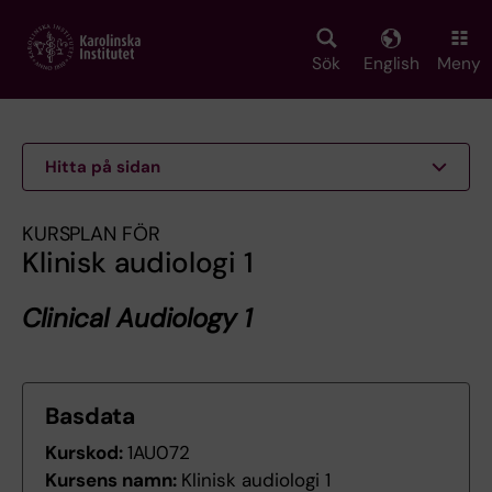
Skip
to
main
Sök
English
Meny
content
Hitta på sidan
KURSPLAN FÖR
Klinisk audiologi 1
Clinical Audiology 1
Basdata
Kurskod:
1AU072
Kursens namn:
Klinisk audiologi 1