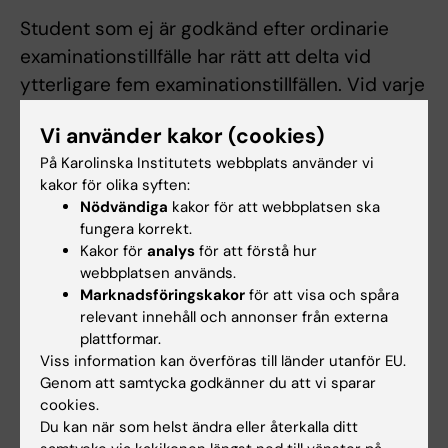
Student som ej är godkänd efter ordinarie
examinationstillfälle har rätt att delta vid
ytterligare fem examinationstillfällen. Vid varje
kursomgång ges ett ordinarie
Vi använder kakor (cookies)
examinationstillfälle och två
På Karolinska Institutets webbplats använder vi
omtentamenstillfällen. Om studenten
kakor för olika syften:
genomfört sex underkända
Nödvändiga
kakor för att webbplatsen ska
tentamina/prov/inlämningsuppgifter ges inte
fungera korrekt.
något ytterligare examinationstillfälle.
Kakor för
analys
för att förstå hur
webbplatsen används.
Komplettering av skriftlig inlämningsuppgift
Marknadsföringskakor
för att visa och spåra
räknas som ett examinationstillfälle. Inlämning
relevant innehåll och annonser från externa
av blank skrivning räknas som
plattformar.
Viss information kan överföras till länder utanför EU.
examinationstillfälle. Examinationstillfälle till
Genom att samtycka godkänner du att vi sparar
vilket studenten anmält sig men inte deltagit
cookies.
räknas inte som examinationstillfälle.
Du kan när som helst ändra eller återkalla ditt