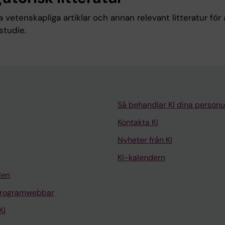
a vetenskapliga artiklar och annan relevant litteratur för 
rstudie.
Så behandlar KI dina personu
Kontakta KI
Nyheter från KI
KI-kalendern
len
programwebbar
KI