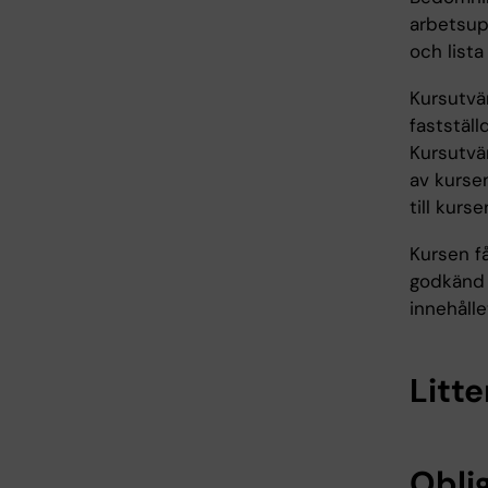
arbetsup
och lista
Kursutvä
faststäl
Kursutvär
av kurse
till kurse
Kursen f
godkänd 
innehålle
Litte
Oblig