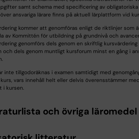
pgifter samt schema med specificering av obligatoris
 över ansvariga lärare finns på aktuell lärplattform vid kur
rdering kommer att genomföras enligt de riktlinjer som ä
lda av Kommittén för utbildning på grundnivå och avancer
dering genomförs dels genom en skriftlig kursvärdering i
n och dels genom muntligt kursforum minst en gång i an
n.
år inte tillgodoräknas i examen samtidigt med genomgå
kurs, vars innehåll helt eller delvis överensstämmer me
t i kursen.
raturlista och övriga läromedel
atorisk litteratur