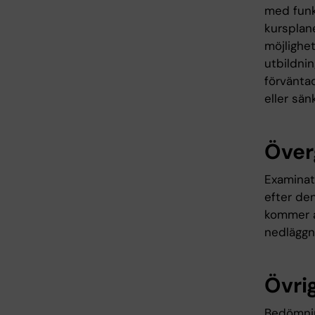
med funk
kursplane
möjlighet
utbildni
förväntad
eller sän
Över
Examinati
efter den
kommer at
nedläggn
Övrig
Bedömning