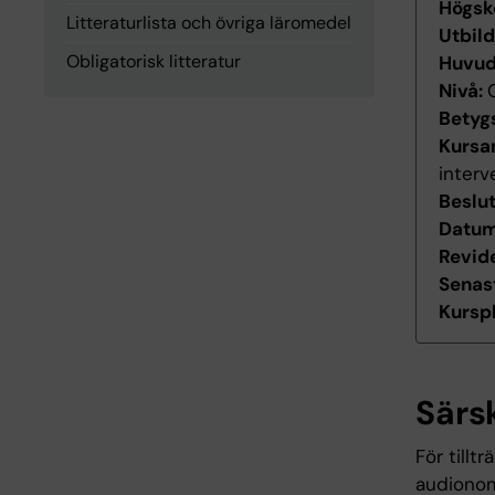
Högsk
Litteraturlista och övriga läromedel
Utbil
Obligatorisk litteratur
Huvu
Nivå:
Betyg
Kursan
interv
Beslu
Datum 
Revid
Senas
Kurspl
Särs
För tillt
audiono