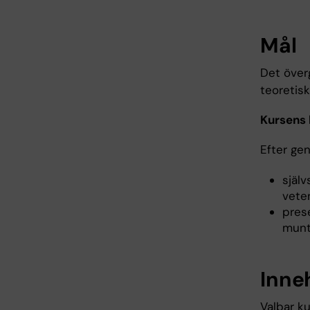
Mål
Det över
teoretis
Kursens
Efter ge
själv
vete
pres
muntl
Inne
Valbar ku