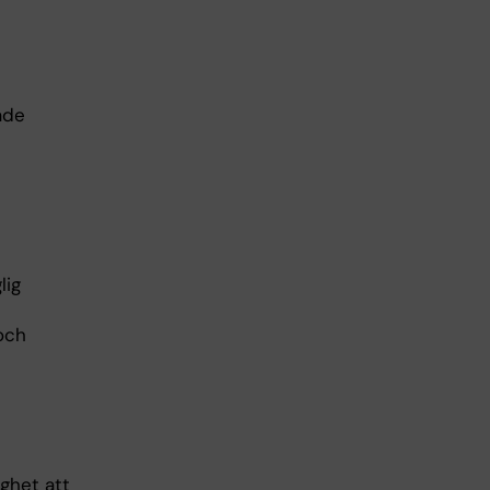
ade
lig
och
ighet att