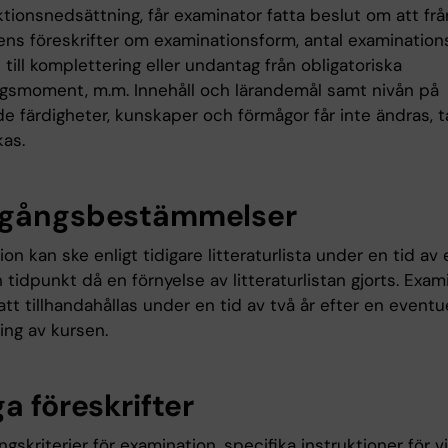
tionsnedsättning, får examinator fatta beslut om att fr
ns föreskrifter om examinationsform, antal examinationsti
 till komplettering eller undantag från obligatoriska
ngsmoment, m.m. Innehåll och lärandemål samt nivån på
e färdigheter, kunskaper och förmågor får inte ändras, t
kas.
gångsbestämmelser
on kan ske enligt tidigare litteraturlista under en tid av 
 tidpunkt då en förnyelse av litteraturlistan gjorts. Exam
t tillhandahållas under en tid av två år efter en eventue
ing av kursen.
a föreskrifter
skriterier för examination, specifika instruktioner för v