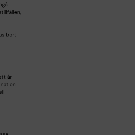
ångå
llfällen,
as bort
ett år
ination
ll
issa