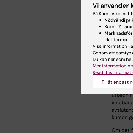
Student s
Vi använder 
delta vid
På Karolinska Insti
ett ordin
Nödvändiga
k
studente
Kakor för
ana
tentamin
Marknadsför
examinati
plattformar.
som ett e
Viss information kan
examinati
Genom att samtycka
Du kan när som hels
sig men i
Mer information om
Read this informati
Vid frånv
för att k
Tillåt endast 
bedömer 
utbildnin
innebära
avslutand
kursen g
Om det fö