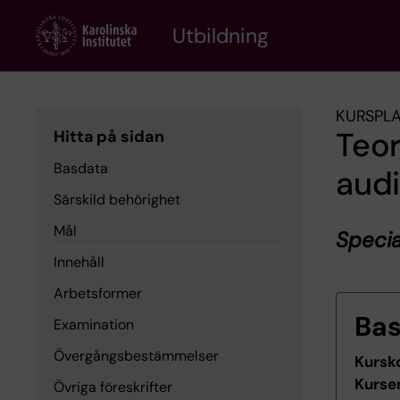
Skip
to
Utbildning
main
content
KURSPL
Teor
Hitta på sidan
Basdata
audi
Särskild behörighet
Mål
Specia
Innehåll
Arbetsformer
Ba
Examination
Övergångsbestämmelser
Kursk
Kurse
Övriga föreskrifter