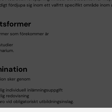
digt fördjupa sig inom ett valfrtt specifikt område inom 
tsformer
rmer som förekommer är
studier
narium.
ination
ion sker genom
tlig individuell inlämningsuppgift
lig redovisning
ro vid obligatoriskt utbildningsinslag.