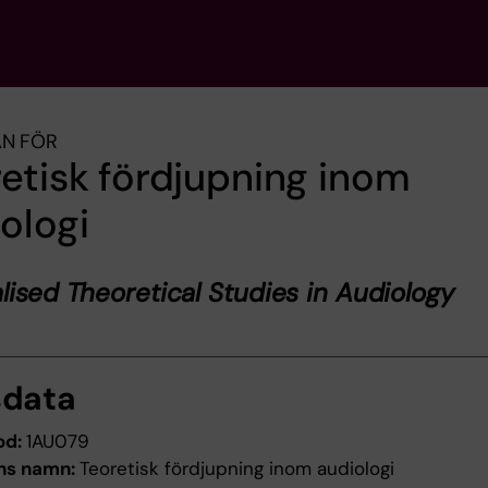
AN FÖR
etisk fördjupning inom
ologi
lised Theoretical Studies in Audiology
sdata
od:
1AU079
ns namn:
Teoretisk fördjupning inom audiologi