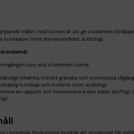
gripande målet med kursen är att ge studenten fördjup
ka kunskaper inom ämnesområdet audiologi.
 lärandemål
nomgången kurs ska studenten kunna
ständigt inhämta, kritiskt granska och syntetisera tillgäng
nskaplig kunskap och evidens inom audiologi
entera en rapport och kommunicera den både skriftligt 
igt.
håll
rs i teoretisk fördjupning innebär att studenten får möjl