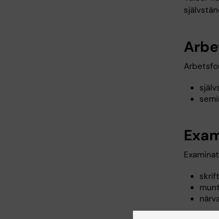
självstän
Arbe
Arbetsfo
själv
semi
Exam
Examinat
skrif
munt
närva