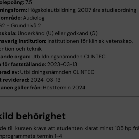
olepoäng:
7.5
dningsform:
Högskoleutbildning, 2007 års studieordning
dområde:
Audiologi
G2 - Grundnivå 2
sskala:
Underkänd (U) eller godkänd (G)
svarig institution:
Institutionen för klinisk vetenskap,
ention och teknik
tande organ:
Utbildningsnämnden CLINTEC
för fastställande:
2023-03-13
erad av:
Utbildningsnämnden CLINTEC
t reviderad:
2024-03-13
anen gäller från:
Hösttermin 2024
kild behörighet
räde till kursen krävs att studenten klarat minst 105 hp fr
mprogrammets termin 1-4