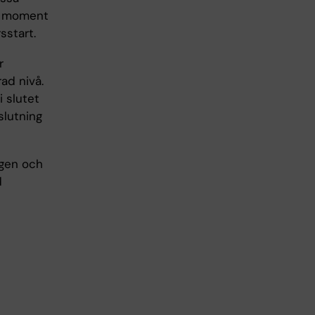
ka moment
sstart.
r
ad nivå.
 slutet
slutning
ngen och
d