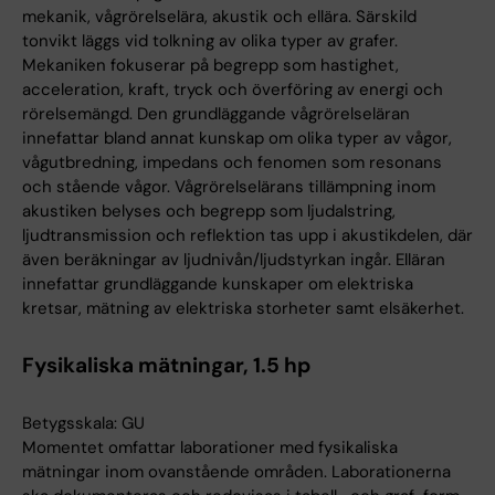
mekanik, vågrörelselära, akustik och ellära. Särskild
tonvikt läggs vid tolkning av olika typer av grafer.
Mekaniken fokuserar på begrepp som hastighet,
acceleration, kraft, tryck och överföring av energi och
rörelsemängd. Den grundläggande vågrörelseläran
innefattar bland annat kunskap om olika typer av vågor,
vågutbredning, impedans och fenomen som resonans
och stående vågor. Vågrörelselärans tillämpning inom
akustiken belyses och begrepp som ljudalstring,
ljudtransmission och reflektion tas upp i akustikdelen, där
även beräkningar av ljudnivån/ljudstyrkan ingår. Elläran
innefattar grundläggande kunskaper om elektriska
kretsar, mätning av elektriska storheter samt elsäkerhet.
Fysikaliska mätningar, 1.5 hp
Betygsskala: GU
Momentet omfattar laborationer med fysikaliska
mätningar inom ovanstående områden. Laborationerna