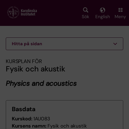
Skip
to
main
Sök
English
Meny
content
Hitta på sidan
KURSPLAN FÖR
Fysik och akustik
Physics and acoustics
Basdata
Kurskod:
1AU083
Kursens namn:
Fysik och akustik