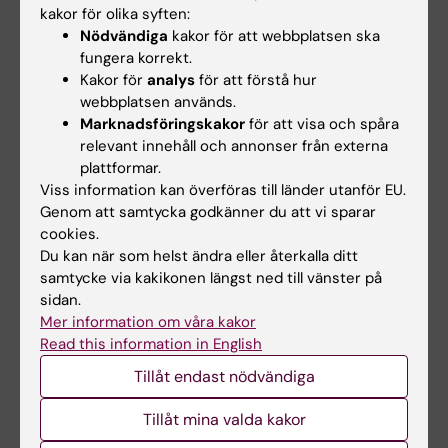
andra delar av kursen, en avslutande
kakor för olika syften:
examination eller ta igen utbildningsinslaget
Nödvändiga
kakor för att webbplatsen ska
fungera korrekt.
förrän nästa gång kursen ges.
Kakor för
analys
för att förstå hur
webbplatsen används.
Om det föreligger särskilda skäl, eller behov av
Marknadsföringskakor
för att visa och spåra
anpassning för student med
relevant innehåll och annonser från externa
funktionsnedsättning får examinator fatta
plattformar.
beslut om att frångå kursplanens föreskrifter
Viss information kan överföras till länder utanför EU.
Genom att samtycka godkänner du att vi sparar
om examinationsform, antal
cookies.
examinationstillfällen, möjlighet till
Du kan när som helst ändra eller återkalla ditt
komplettering eller undantag från
samtycke via kakikonen längst ned till vänster på
sidan.
obligatoriska utbildningsmoment, m.m.
Mer information om våra kakor
Innehåll och lärandemål samt nivån på
Read this information in English
förväntade färdigheter, kunskaper och
Tillåt endast nödvändiga
förmågor får inte ändras, tas bort eller sänkas.
Tillåt mina valda kakor