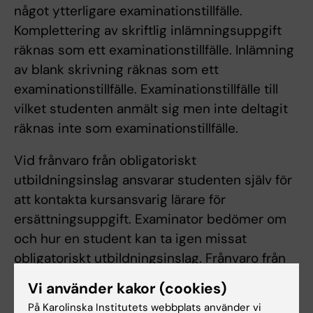
något ytterligare examinationstillfälle.
Komplettering av skriftlig inlämningsuppgift
räknas som ett examinationstillfälle. Inlämning
av blank skrivning räknas som ett
examinationstillfälle. Examinationstillfälle till
vilket studenten anmält sig men inte deltagit
räknas inte som examinationstillfälle.
Vid frånvaro från obligatoriskt
utbildningsinslag ansvarar studenten själv för
att kontakta kursansvarig lärare för
ersättningsuppgift. Examinator bedömer om
och hur en student kan ta igen missat
obligatoriskt utbildningsinslag. Frånvaro från
ett obligatoriskt utbildningsinslag kan
Vi använder kakor (cookies)
innebära att studenten inte kan genomföra
På Karolinska Institutets webbplats använder vi