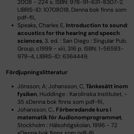
2008 - 224 s. ISBN: 978-91-631-8307-2,
LIBRIS-ID: 10708018, Denna bok finns som
pdf-fil.,
Speaks, Charles E,
Introduction to sound
:
acoustics for the hearing and speech
sciences
, 3. ed. : San Diego : Singular Pub.
Group, c1999 - xiii, 316 p. ISBN: 1-56593-
979-4, LIBRIS-ID: 6364449,
Fördjupningslitteratur
Jönsson, A; Johansson, C,
Tänkesätt inom
fysiken
, Huddinge : Karolinska Institutet, -
35 sDenna bok finns som pdf-fil.,
Johansson, C.,
Förberedande kurs i
matematik för Audionomprogrammet
,
Stockholm : Hälsohögskolan, 1996 - 72
sDenna bok finns som pdf-fil.,