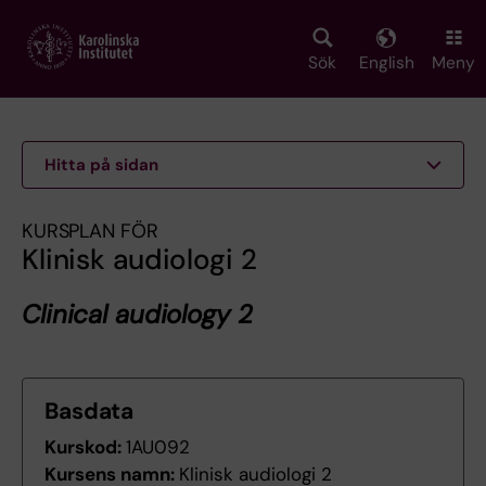
Skip
to
main
Sök
English
Meny
content
Hitta på sidan
KURSPLAN FÖR
Klinisk audiologi 2
Clinical audiology 2
Basdata
Kurskod:
1AU092
Kursens namn:
Klinisk audiologi 2