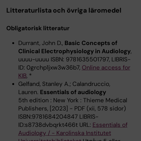
Litteraturlista och övriga läromedel
Obligatorisk litteratur
Durrant, John D.,
Basic Concepts of
Clinical Electrophysiology in Audiology
,
uuuu-uuuu ISBN: 9781635501797, LIBRIS-
ID: 0grchp1jxw3w36b7,
Online access for
KIB
, *
Gelfand, Stanley A.; Calandruccio,
Lauren.
Essentials of audiology
5th edition : New York : Thieme Medical
Publishers, [2023] - PDF (xii, 578 sidor)
ISBN:9781684204847 LIBRIS-
ID:s8738dvbqrkt466t URL:
Essentials of
Audiology / - Karolinska Institutet