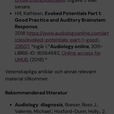
Universitetsbiblioteket
Utgåva 5 eller
senare.
Hill, Kathleen,
Evoked Potentials Part 1:
Good Practice and Auditory Brainstem
Response
,
2018
https://www.audiologyonline.com/art
icles/evoked-potentials-part-1-good-
23607
, *Ingår i:*
Audiology online
, 2011-
LIBRIS-ID: 16564682,
Online access for
UMUB
, (2018) *
Vetenskapliga artiklar och annat relevant
material tillkommer.
Rekommenderad litteratur
Audiology
:
diagnosis
, Roeser, Ross J.;
Valente, Michael.; Hosford-Dunn, Holly., 2.