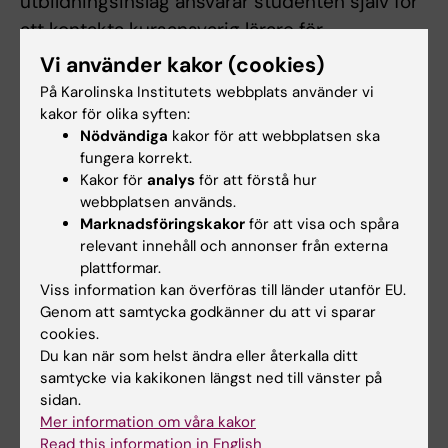
utbildningsinslag ansvarar studenten själv för
att kontakta kursansvarig lärare för
ersättningsuppgift. Examinator bedömer om
Vi använder kakor (cookies)
och hur en student kan ta igen missat
På Karolinska Institutets webbplats använder vi
obligatoriskt utbildningsinslag. Frånvaro från
kakor för olika syften:
Nödvändiga
kakor för att webbplatsen ska
ett obligatoriskt utbildningsinslag kan
fungera korrekt.
innebära att studenten inte kan genomföra
Kakor för
analys
för att förstå hur
andra delar av kursen, en avslutande
webbplatsen används.
examination eller ta igen utbildningsinslaget
Marknadsföringskakor
för att visa och spåra
relevant innehåll och annonser från externa
förrän nästa gång kursen ges.
plattformar.
Viss information kan överföras till länder utanför EU.
Verksamhetsförlagd utbildning, VFU,
Genom att samtycka godkänner du att vi sparar
examineras löpande under utbildningsinslaget
cookies.
gentemot en bedömningsmall som finns
Du kan när som helst ändra eller återkalla ditt
samtycke via kakikonen längst ned till vänster på
tillgänglig på aktuell lärplattform i samband
sidan.
med kursstart. Närvaro under VFU är
Mer information om våra kakor
obligatorisk. Vid frånvaro ska studenten
Read this information in English