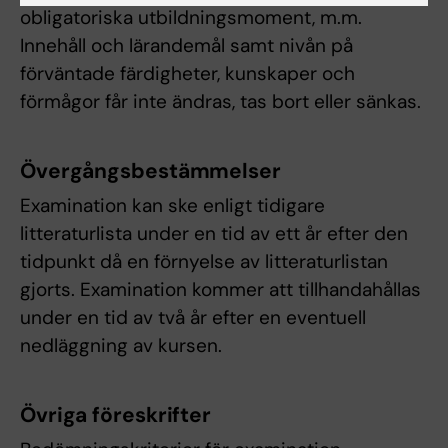
obligatoriska utbildningsmoment, m.m.
Innehåll och lärandemål samt nivån på
förväntade färdigheter, kunskaper och
förmågor får inte ändras, tas bort eller sänkas.
Övergångsbestämmelser
Examination kan ske enligt tidigare
litteraturlista under en tid av ett år efter den
tidpunkt då en förnyelse av litteraturlistan
gjorts. Examination kommer att tillhandahållas
under en tid av två år efter en eventuell
nedläggning av kursen.
Övriga föreskrifter