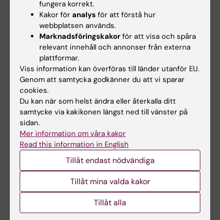
fungera korrekt.
ersättningsuppgift. Examinator bedömer om
Kakor för
analys
för att förstå hur
webbplatsen används.
och hur en student kan ta igen missat
Marknadsföringskakor
för att visa och spåra
obligatoriskt utbildningsinslag. Frånvaro från
relevant innehåll och annonser från externa
ett obligatoriskt utbildningsinslag kan
plattformar.
innebära att studenten inte kan genomföra
Viss information kan överföras till länder utanför EU.
Genom att samtycka godkänner du att vi sparar
andra delar av kursen, en avslutande
cookies.
examination eller ta igen utbildningsinslaget
Du kan när som helst ändra eller återkalla ditt
förrän nästa gång kursen ges.
samtycke via kakikonen längst ned till vänster på
sidan.
Om det föreligger särskilda skäl, eller behov av
Mer information om våra kakor
Read this information in English
anpassning för student med
funktionsnedsättning, får examinator fatta
Tillåt endast nödvändiga
beslut om att frångå kursplanens föreskrifter
Tillåt mina valda kakor
om examinationsform, antal
examinationstillfällen, möjlighet till
Tillåt alla
komplettering eller undantag från