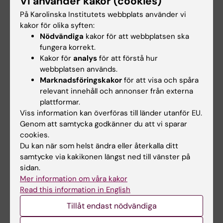
Vi använder kakor (cookies)
examinationstillfälle. Examinationstillfälle till
På Karolinska Institutets webbplats använder vi
vilket studenten har anmält sig men inte
kakor för olika syften:
deltagit i räknas inte som examinationstillfälle.
Nödvändiga
kakor för att webbplatsen ska
fungera korrekt.
Vid frånvaro från obligatoriskt
Kakor för
analys
för att förstå hur
webbplatsen används.
utbildningsinslag ansvarar studenten själv för
Marknadsföringskakor
för att visa och spåra
att kontakta kursansvarig lärare för
relevant innehåll och annonser från externa
ersättningsuppgift. Examinator bedömer om
plattformar.
Viss information kan överföras till länder utanför EU.
och hur en student kan ta igen missat
Genom att samtycka godkänner du att vi sparar
obligatoriskt utbildningsinslag. Frånvaro från
cookies.
ett obligatoriskt utbildningsinslag kan
Du kan när som helst ändra eller återkalla ditt
innebära att studenten inte kan genomföra
samtycke via kakikonen längst ned till vänster på
sidan.
andra delar av kursen, en avslutande
Mer information om våra kakor
examination eller ta igen utbildningsinslaget
Read this information in English
förrän nästa gång kursen ges.
Tillåt endast nödvändiga
Om det föreligger särskilda skäl, eller behov av