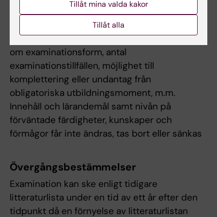
Tillåt mina valda kakor
anpassning för student med
funktionsnedsättning, får examinator fatta
Tillåt alla
beslut om att frångå kursplanens föreskrifter
om examinationsform, antal
examinationstillfällen, möjlighet till
komplettering eller undantag från
obligatoriska utbildningsmoment, m.m.
Innehåll och lärandemål samt nivån på
förväntade färdigheter, kunskaper och
förmågor får inte ändras, tas bort eller sänkas
Övergångsbestämmelser
Examination kan ske enligt tidigare
litteraturlista under en tid av ett år efter den
tidpunkt då en förnyelse av litteraturlistan