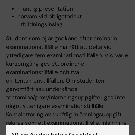
muntlig presentation
närvaro vid obligatoriskt
utbildningsinslag.
Student som ej är godkänd efter ordinarie
examinationstillfälle har rätt att delta vid
ytterligare fem examinationstillfällen. Vid varje
kursomgång ges ett ordinarie
examinationstillfälle och två
omtentamenstillfällen. Om studenten
genomfört sex underkända
tentamina/prov/inlämningsuppgifter ges inte
något ytterligare examinationstillfälle.
Komplettering av skriftlig inlämningsuppgift
räknas som ett examinationstillfälle. Inlämning
av blank skrivning räknas som ett