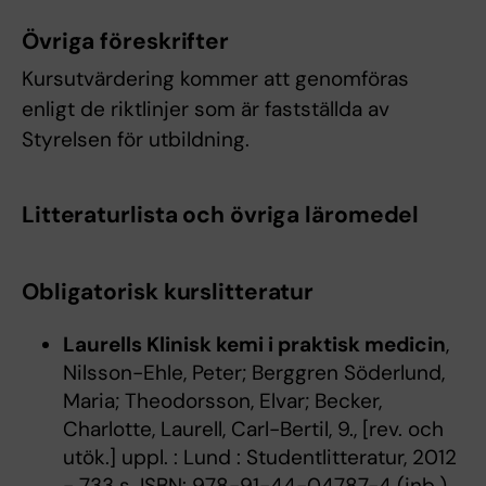
Övriga föreskrifter
Kursutvärdering kommer att genomföras
enligt de riktlinjer som är fastställda av
Styrelsen för utbildning.
Litteraturlista och övriga läromedel
Obligatorisk kurslitteratur
Laurells Klinisk kemi i praktisk medicin
,
Nilsson-Ehle, Peter; Berggren Söderlund,
Maria; Theodorsson, Elvar; Becker,
Charlotte, Laurell, Carl-Bertil, 9., [rev. och
utök.] uppl. : Lund : Studentlitteratur, 2012
- 733 s. ISBN: 978-91-44-04787-4 (inb.),