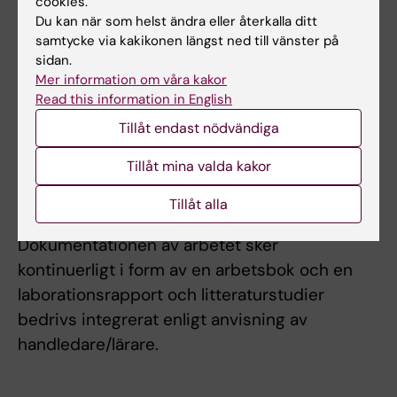
cookies.
Studenten ska kunna redogöra muntligt och
Du kan när som helst ändra eller återkalla ditt
skriftligt och förstå de analyser som görs på
samtycke via kakikonen längst ned till vänster på
laboratoriet.
sidan.
Mer information om våra kakor
Read this information in English
Arbetsformer
Tillåt endast nödvändiga
Studenten utför laboratoriearbete på ett
Tillåt mina valda kakor
laboratorium och har under den tiden tillgång
till sakkunnig handledare på laboratoriet samt
Tillåt alla
lärare från Karolinska Institutet.
Dokumentationen av arbetet sker
kontinuerligt i form av en arbetsbok och en
laborationsrapport och litteraturstudier
bedrivs integrerat enligt anvisning av
handledare/lärare.