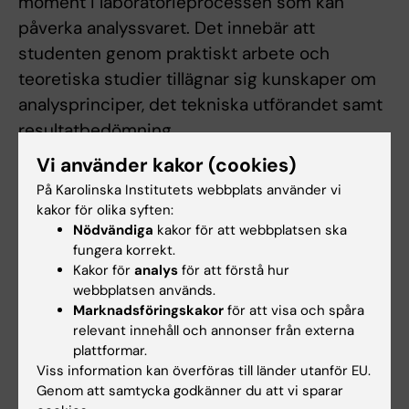
moment i laboratorieprocessen som kan
påverka analyssvaret. Det innebär att
studenten genom praktiskt arbete och
teoretiska studier tillägnar sig kunskaper om
analysprinciper, det tekniska utförandet samt
resultatbedömning.
Vi använder kakor (cookies)
Integration av teori och praktiska
På Karolinska Institutets webbplats använder vi
färdigheter, 3.0 hp
kakor för olika syften:
Nödvändiga
kakor för att webbplatsen ska
fungera korrekt.
Betygsskala: GU
Kakor för
analys
för att förstå hur
Studenten ska kunna visa förmåga att samla, bearbeta
webbplatsen används.
och kritiskt tolka analys- och undersökningsresultat,
Marknadsföringskakor
för att visa och spåra
uppmärksamma och hantera avvikelser samt muntligt och
relevant innehåll och annonser från externa
skriftligt redogöra för och diskutera resultaten med
plattformar.
berörda parter, samt i enlighet med relevanta
Viss information kan överföras till länder utanför EU.
författningar dokumentera dessa.
Genom att samtycka godkänner du att vi sparar