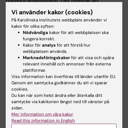
påverka analyssvaret. Det innebär att
studenten genom praktiskt arbete och
Vi använder kakor (cookies)
teoretiska studier tillägnar sig kunskaper om
På Karolinska Institutets webbplats använder vi
analysprinciper, det tekniska utförandet samt
kakor för olika syften:
resultatbedömning.
Nödvändiga
kakor för att webbplatsen ska
fungera korrekt.
Kakor för
analys
för att förstå hur
Integration av teori och praktiska
webbplatsen används.
färdigheter, 3.0 hp
Marknadsföringskakor
för att visa och spåra
relevant innehåll och annonser från externa
plattformar.
Betygsskala: GU
Viss information kan överföras till länder utanför EU.
Studenten ska kunna visa förmåga att samla, bearbeta
Genom att samtycka godkänner du att vi sparar
och kritiskt tolka analys- och undersökningsresultat,
cookies.
uppmärksamma och hantera avvikelser samt muntligt och
Du kan när som helst ändra eller återkalla ditt
skriftligt redogöra för och diskutera resultaten med
samtycke via kakikonen längst ned till vänster på
berörda parter, samt i enlighet med relevanta
sidan.
författningar dokumentera dessa.
Mer information om våra kakor
Studenten ska kunna redogöra muntligt och
Read this information in English