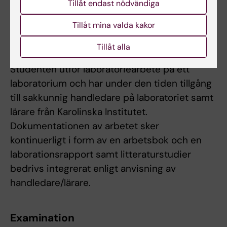
skriftligt och förstå de analyser som görs på
Tillåt endast nödvändiga
laboratoriet.
Tillåt mina valda kakor
Tillåt alla
Arbetsformer
Studenten utför laboratoriearbete på ett
laboratorium och har under den tiden tillgång
till sakkunnig handledare på laboratoriet samt
lärare från Karolinska Institutet.
Dokumentationen av arbetet sker
kontinuerligt i form av en arbetsbok och en
laborationsrapport samt litteraturstudier
bedrivs integrerat enligt anvisning av
handledare/lärare.
Examination