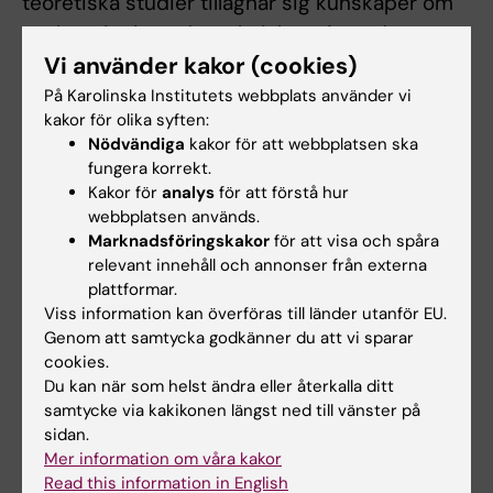
teoretiska studier tillägnar sig kunskaper om
analysprinciper, det tekniska utförandet samt
resultatbedömning
Vi använder kakor (cookies)
På Karolinska Institutets webbplats använder vi
kakor för olika syften:
Integration av teori och praktiska
Nödvändiga
kakor för att webbplatsen ska
färdigheter, 3.0 hp
fungera korrekt.
Kakor för
analys
för att förstå hur
Betygsskala: GU
webbplatsen används.
Studenten ska kunna visa förmåga att samla, bearbeta
Marknadsföringskakor
för att visa och spåra
och kritiskt tolka analys- och undersökningsresultat,
relevant innehåll och annonser från externa
uppmärksamma och hantera avvikelser samt muntligt
plattformar.
Viss information kan överföras till länder utanför EU.
och skriftligt redogöra för och diskutera
Genom att samtycka godkänner du att vi sparar
resultaten med berörda parter, samt i enlighet
cookies.
Du kan när som helst ändra eller återkalla ditt
med relevanta författningar dokumentera
samtycke via kakikonen längst ned till vänster på
dessa.
sidan.
Mer information om våra kakor
Studenten ska kunna redogöra muntligt och
Read this information in English