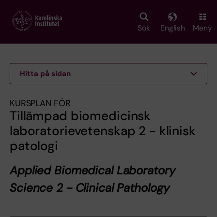
Skip
to
main
Sök
English
Meny
content
Hitta på sidan
KURSPLAN FÖR
Tillämpad biomedicinsk
laboratorievetenskap 2 - klinisk
patologi
Applied Biomedical Laboratory
Science 2 - Clinical Pathology