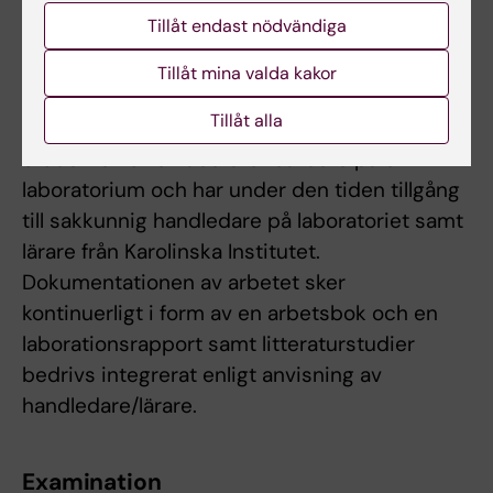
skriftligt och förstå de analyser som görs på
Tillåt endast nödvändiga
laboratoriet.
Tillåt mina valda kakor
Arbetsformer
Tillåt alla
Studenten utför laboratoriearbete på ett
laboratorium och har under den tiden tillgång
till sakkunnig handledare på laboratoriet samt
lärare från Karolinska Institutet.
Dokumentationen av arbetet sker
kontinuerligt i form av en arbetsbok och en
laborationsrapport samt litteraturstudier
bedrivs integrerat enligt anvisning av
handledare/lärare.
Examination