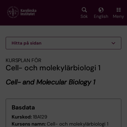
Skip
to
main
Sök
English
Meny
content
Hitta på sidan
KURSPLAN FÖR
Cell- och molekylärbiologi 1
Cell- and Molecular Biology 1
Basdata
Kurskod:
1BA129
Kursens namn:
Cell- och molekylärbiologi 1