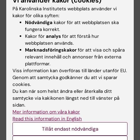
Vi använder kakor (cookies)
På Karolinska Institutets webbplats använder vi
Examination
kakor för olika syften:
Nödvändiga
kakor för att webbplatsen ska
Kursen examineras genom skriftlig tentamen
fungera korrekt.
samt godkänt laborationsmoment. Betyg: U/G.
Kakor för
analys
för att förstå hur
webbplatsen används.
Student som ej är godkänd efter ordinarie
Marknadsföringskakor
för att visa och spåra
examinationstillfälle har rätt att delta vid
relevant innehåll och annonser från externa
ytterligare fem examinationstillfällen. Om
plattformar.
Viss information kan överföras till länder utanför EU.
studenten genomfört sex underkända
Genom att samtycka godkänner du att vi sparar
tentamina/prov ges inte något ytterligare
cookies.
examinationstillfälle. Som examinationstillfälle
Du kan när som helst ändra eller återkalla ditt
samtycke via kakikonen längst ned till vänster på
räknas de gånger studenten deltagit i ett och
sidan.
samma prov. Inlämning av blank skrivning
Mer information om våra kakor
räknas som examinationstillfälle.
Read this information in English
Examinationstillfälle till vilket studenten anmält
Tillåt endast nödvändiga
sig men inte deltagit räknas inte som