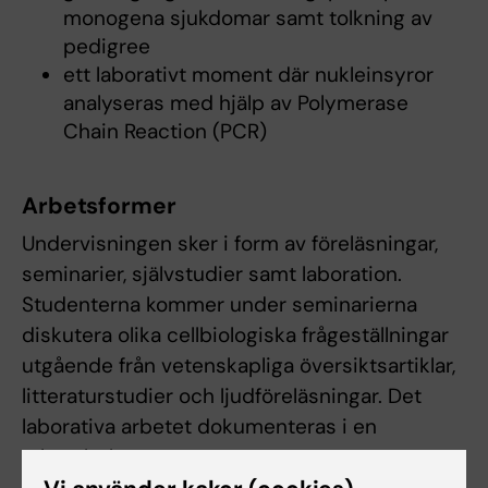
monogena sjukdomar samt tolkning av
pedigree
ett laborativt moment där nukleinsyror
analyseras med hjälp av Polymerase
Chain Reaction (PCR)
Arbetsformer
Undervisningen sker i form av föreläsningar,
seminarier, självstudier samt laboration.
Studenterna kommer under seminarierna
diskutera olika cellbiologiska frågeställningar
utgående från vetenskapliga översiktsartiklar,
litteraturstudier och ljudföreläsningar. Det
laborativa arbetet dokumenteras i en
arbetsbok.