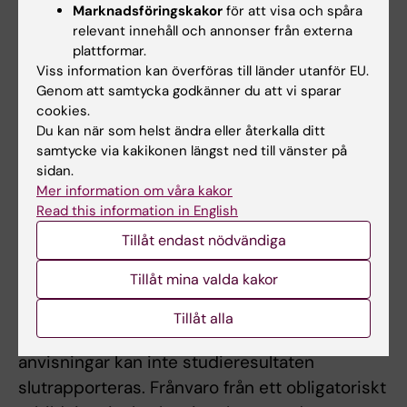
Marknadsföringskakor
för att visa och spåra
verksamhetsförlagda utbildningen har
relevant innehåll och annonser från externa
studenten en handledare men förväntas till
plattformar.
stor del att själv söka och sammanställa
Viss information kan överföras till länder utanför EU.
information för sin muntliga presentation och
Genom att samtycka godkänner du att vi sparar
cookies.
skriftliga rapport. Under den kliniska praktiken
Du kan när som helst ändra eller återkalla ditt
för studenten en loggbok där studentens
samtycke via kakikonen längst ned till vänster på
individuella progress av lärandemålen
sidan.
Mer information om våra kakor
analyseras.
Read this information in English
Examinator bedömer om och i så fall hur
Tillåt endast nödvändiga
frånvaro från obligatoriska utbildningsinslag
Tillåt mina valda kakor
kan tas igen. Innan studenten deltagit i de
obligatoriska utbildningsinslagen eller tagit
Tillåt alla
igen frånvaro i enlighet med examinators
anvisningar kan inte studieresultaten
slutrapporteras. Frånvaro från ett obligatoriskt