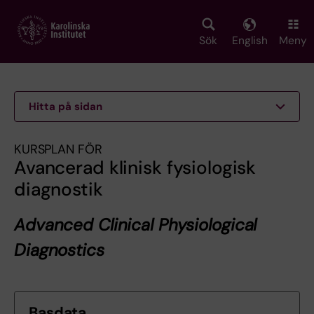
Skip
to
main
Sök
English
Meny
content
Hitta på sidan
KURSPLAN FÖR
Avancerad klinisk fysiologisk
diagnostik
Advanced Clinical Physiological
Diagnostics
Basdata