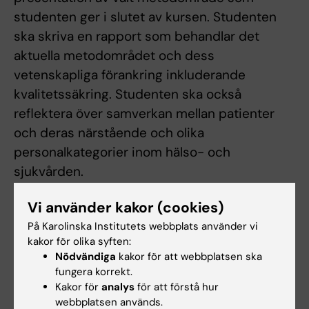
studenten ger i slutet av kursen. Studenten
ska skriva en rapport som behandlar det
aktuella metodområdet och dess
vetenskapliga förankring inkluderande
kvalitetssäkring. Studenten ska också
reflektera över samverkan mellan patienter
och deras närstående och olika
personalkategorier inom hälso- och
sjukvården.
Vi använder kakor (cookies)
Arbetsformer
På Karolinska Institutets webbplats använder vi
kakor för olika syften:
Kursen omfattas huvudsakligen av
Nödvändiga
kakor för att webbplatsen ska
verksamhetsförlagd utbildning och
fungera korrekt.
rapportskrivning inklusive litteraturstudier
Kakor för
analys
för att förstå hur
samt seminarier. Under den
webbplatsen används.