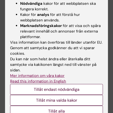
Nödvändiga
kakor för att webbplatsen ska
övningar. En viktig del av undervisningen
fungera korrekt.
omfattar färdighetsträning samt
Kakor för
analys
för att förstå hur
fallbeskrivningar och andra
webbplatsen används.
inlämningsuppgifter som redovisas i slutet av
Marknadsföringskakor
för att visa och spåra
relevant innehåll och annonser från externa
kursen.
plattformar.
En del av kursen utgörs av
Viss information kan överföras till länder utanför EU.
verksamhetsförlagd utbildning på olika
Genom att samtycka godkänner du att vi sparar
kliniska enheter inom klinisk fysiologi. Under
cookies.
Du kan när som helst ändra eller återkalla ditt
den kliniska praktiken för studenten en
samtycke via kakikonen längst ned till vänster på
loggbok där undersökningsresultat insamlas,
sidan.
bearbetas/analyseras och redovisas skriftligt.
Mer information om våra kakor
Read this information in English
Samtliga demonstrationer, laborationer och
praktiska moment är obligatoriska. Vid
Tillåt endast nödvändiga
frånvaro görs en överenskommelse mellan
Tillåt mina valda kakor
den studerande och ansvarig lärare angående
komplettering.
Tillåt alla