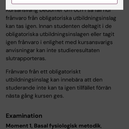
Kursansvarig bedömer om och i så fall hur
frånvaro från obligatoriska utbildningsinslag
kan tas igen. Innan studenten deltagit i de
obligatoriska utbildningsinslagen eller tagit
igen frånvaro i enlighet med kursansvarigs
anvisningar kan inte studieresultaten
slutrapporteras.
Frånvaro från ett obligatoriskt
utbildningsinslag kan innebära att den
studerande inte kan ta igen tillfället förrän
nästa gång kursen ges.
Examination
Moment 1, Basal fysiologisk metodik
,