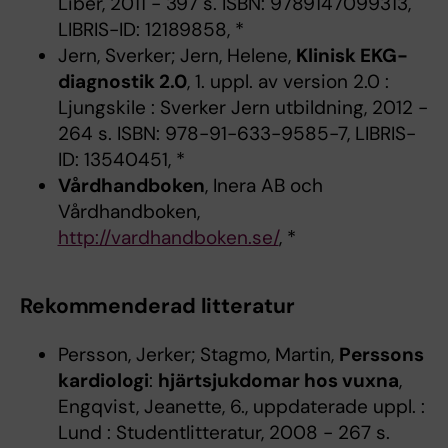
Liber, 2011 - 397 s. ISBN: 9789147099313,
LIBRIS-ID: 12189858, *
Jern, Sverker; Jern, Helene,
Klinisk EKG-
diagnostik 2.0
, 1. uppl. av version 2.0 :
Ljungskile : Sverker Jern utbildning, 2012 -
264 s. ISBN: 978-91-633-9585-7, LIBRIS-
ID: 13540451, *
Vårdhandboken
, Inera AB och
Vårdhandboken,
http://vardhandboken.se/
, *
Rekommenderad litteratur
Persson, Jerker; Stagmo, Martin,
Perssons
kardiologi
:
hjärtsjukdomar hos vuxna
,
Engqvist, Jeanette, 6., uppdaterade uppl. :
Lund : Studentlitteratur, 2008 - 267 s.