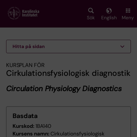
Skip
to
main
Sök
English
Meny
content
Hitta på sidan
KURSPLAN FÖR
Cirkulationsfysiologisk diagnostik
Circulation Physiology Diagnostics
Basdata
Kurskod:
1BA140
Kursens namn:
Cirkulationsfysiologisk