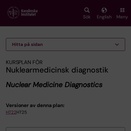
Skip
to
main
Sök
English
Meny
content
Hitta på sidan
KURSPLAN FÖR
Nuklearmedicinsk diagnostik
Nuclear Medicine Diagnostics
Versioner av denna plan:
HT22
HT25