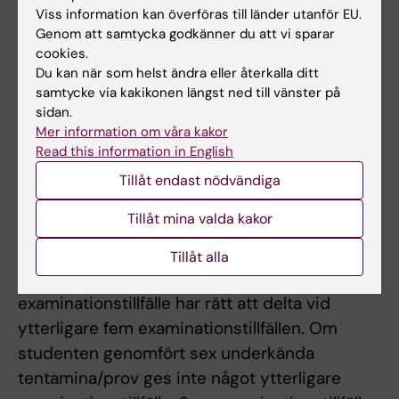
en skriftlig tentamen.Betyg: U/G.
Viss information kan överföras till länder utanför EU.
Moment 2 -
Tillämpad metodik
, 3 hp
Genom att samtycka godkänner du att vi sparar
cookies.
examineras med loggbok och
Du kan när som helst ändra eller återkalla ditt
bedömningsformulär för verksamhetsförlagd
samtycke via kakikonen längst ned till vänster på
utbildning. Betyg U/G.
sidan.
Mer information om våra kakor
För betyg G på hel kurs krävs G i båda
Read this information in English
momenten.
Tillåt endast nödvändiga
Samtliga demonstrationer, laborationer,
Tillåt mina valda kakor
metodträningar är obligatoriska.
Tillåt alla
Student som ej är godkänd efter ordinarie
examinationstillfälle har rätt att delta vid
ytterligare fem examinationstillfällen. Om
studenten genomfört sex underkända
tentamina/prov ges inte något ytterligare