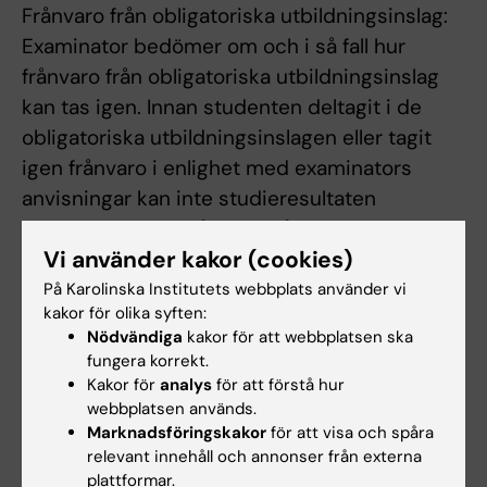
Frånvaro från obligatoriska utbildningsinslag:
Examinator bedömer om och i så fall hur
frånvaro från obligatoriska utbildningsinslag
kan tas igen. Innan studenten deltagit i de
obligatoriska utbildningsinslagen eller tagit
igen frånvaro i enlighet med examinators
anvisningar kan inte studieresultaten
slutrapporteras. Frånvaro från ett obligatoriskt
Vi använder kakor (cookies)
utbildningsinslag kan innebära att den
studerande inte kan ta igen tillfället förrän
På Karolinska Institutets webbplats använder vi
kakor för olika syften:
nästa gång kursen ges.
Nödvändiga
kakor för att webbplatsen ska
fungera korrekt.
Kakor för
analys
för att förstå hur
Examination
webbplatsen används.
Moment 1 -
Teori och metodik,
4,5 hp
Marknadsföringskakor
för att visa och spåra
relevant innehåll och annonser från externa
examineras med en muntlig presentation och
plattformar.