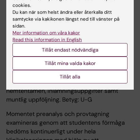
sjukhusanknuten provtagningscentral och har
cookies.
under tiden tillgång till sakkunnig handledare
Du kan när som helst ändra eller återkalla ditt
på laboratoriet samt lärare från Karolinska
samtycke via kakikonen längst ned till vänster på
Institutet.
sidan.
Mer information om våra kakor
Read this information in English
Examination
Tillåt endast nödvändiga
Examinationen omfattar två moment.
Tillåt mina valda kakor
Momentet kvalitet, etik och hygien inom
Tillåt alla
professionen examineras genom
hemtentamen, inlämningsuppgifter samt
muntlig uppföljning. Betyg: U-G
Momentet preanalys och provtagning
examineras genom att studentens förmåga
bedöms kontinuerligt under hela