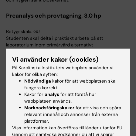
och hygien samt biosäkerhet.
Preanalys och provtagning, 3.0 hp
Betygsskala: GU
Studenten skall delta i praktiskt arbete på ett
laboratorium inom primärvård alternativt
sjukhusanknuten provtagningscentral. Momentet
Vi använder kakor (cookies)
behandlar analysprinciper för de i kursen ingående
analyser och dessa analysers betydelse för att fastställa
På Karolinska Institutets webbplats använder vi
sjukdomsdiagnos.
kakor för olika syften:
Nödvändiga
kakor för att webbplatsen ska
fungera korrekt.
Arbetsformer
Kakor för
analys
för att förstå hur
webbplatsen används.
Undervisningen innefattar föreläsningar,
Marknadsföringskakor
för att visa och spåra
seminarier, laborationer, diskussioner samt en
relevant innehåll och annonser från externa
verksamhetsförlagd utbildning (VFU) på ett
plattformar.
laboratorium inom primärvård alternativt
Viss information kan överföras till länder utanför EU.
Genom att samtycka godkänner du att vi sparar