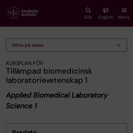
Skip
to
main
Sök
English
Meny
content
Hitta på sidan
KURSPLAN FÖR
Tillämpad biomedicinsk
laboratorievetenskap 1
Applied Biomedical Laboratory
Science 1
Basdata