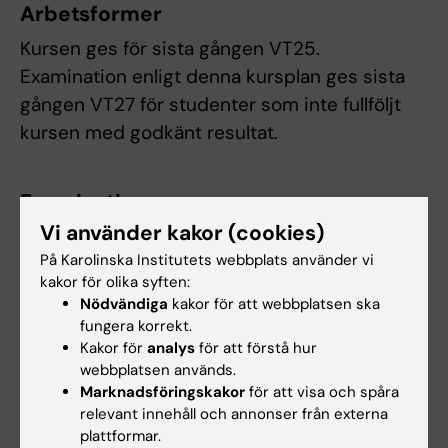
Arbetsformer
Kursen ges för sista gången VT25.
Examination enligt denna kursplan ges sista
gången VT27 för studenter som inte fullföljt
kursen med godkänt resultat.
Examination
Vi använder kakor (cookies)
Morfologisk metodik examineras genom
På Karolinska Institutets webbplats använder vi
en skriftlig tentamen, Betyg U/G (2,0 hp).
kakor för olika syften:
Diagnostisk morfologi examineras genom
Nödvändiga
kakor för att webbplatsen ska
en skriftlig tentamen. Betyg U/G (3,0 hp).
fungera korrekt.
Kakor för
analys
för att förstå hur
webbplatsen används.
För betyget G på hela kursen krävs minst G i
Marknadsföringskakor
för att visa och spåra
båda momenten samt godkänt deltagande i
relevant innehåll och annonser från externa
seminarier och studiebesök. Vid eventuell
plattformar.