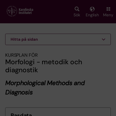
Skip
to
main
Sök
English
Meny
content
Hitta på sidan
KURSPLAN FÖR
Morfologi - metodik och
diagnostik
Morphological Methods and
Diagnosis
Basdata