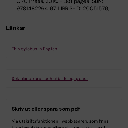
CRC Press, 2016. - 381 pages ISBN:
9781482264197, LIBRIS-ID: 20051579,
Länkar
This syllabus in English
Sök bland kurs- och utbildningsplaner
Skriv ut eller spara som pdf
Via utskriftsfunktionen i webbläsaren, som finns
bland webbläsarens alternativ, kan du skriva ut