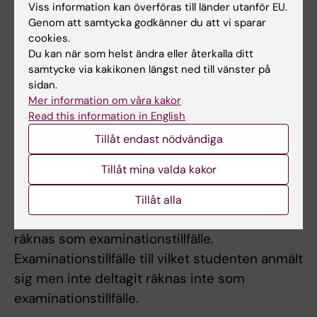
frånvaro görs en överenskommelse mellan
Viss information kan överföras till länder utanför EU.
Genom att samtycka godkänner du att vi sparar
student och ansvarig lärare om
cookies.
kompensationsuppgift.
Du kan när som helst ändra eller återkalla ditt
samtycke via kakikonen längst ned till vänster på
Student som ej är godkänd efter ordinarie
sidan.
examinationstillfälle har rätt att delta vid
Mer information om våra kakor
Read this information in English
ytterligare fem examinationstillfällen. Om
studenten genomfört sex underkända
Tillåt endast nödvändiga
tentamina/prov ges inte något ytterligare
Tillåt mina valda kakor
examinationstillfälle. Som examinationstillfälle
räknas de gånger studenten deltagit i ett och
Tillåt alla
samma prov. Inlämning av blank skrivning
räknas som examinationstillfälle.
Examinationstillfälle till vilket studenten anmält
sig men inte deltagit räknas inte som
examinationstillfälle.