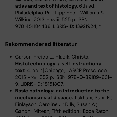
atlas and text of histology
, 6th ed. :
Philadelphia, Pa. : Lippincott Williams &
Wilkins, 2013. - xviii, 525 p. ISBN:
9781451184488, LIBRIS-ID: 13921924, *
Rekommenderad litteratur
Carson, Freida L.; Hladik, Christa,
Histotechnology
:
a self instructional
text
, 4. ed. : [Chicago] : ASCP Press, cop.
2015 - xvi, 352 p. ISBN: 978-0-89189-631-
9, LIBRIS-ID: 18151807,
Basic pathology
:
an introduction to the
mechanisms of disease.
, Lakhani, Sunil R.;
Finlayson, Caroline J.; Dilly, Susan A.;
Gandhi, Mitesh, Fifth edition : Boca Raton :