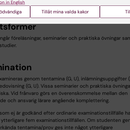
on in English
mförande av en internrevision inom det aktuella metod
nödvändiga
Tillåt mina valda kakor
Ti
tsformer
ingår föreläsningar, seminarier och praktiska övningar sa
studier.
ination
xamineras genom tentamina (G, U), inlämningsuppgifter (
edovisning (G, U). Vissa seminarier och praktiska övninga
riska. Vid frånvaro görs en överenskommelse mellan den
de och ansvarig lärare angående komplettering.
om ej är godkänd efter ordinarie examinationstillfälle ha
d ytterligare fem examinationstillfällen. Om studenten g
rkända tentamina/prov ges inte något ytterligare