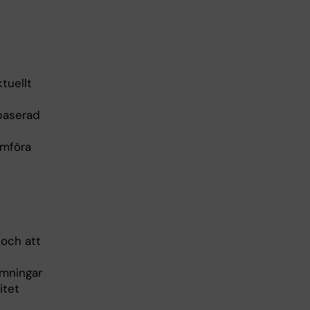
tuellt
baserad
ämföra
 och att
ömningar
itet