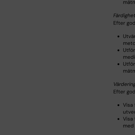
mätme
Färdighe
Efter go
Utvär
meto
Utfö
medi
Utför
mätme
Värderin
Efter go
Visa 
utve
Visa
med h