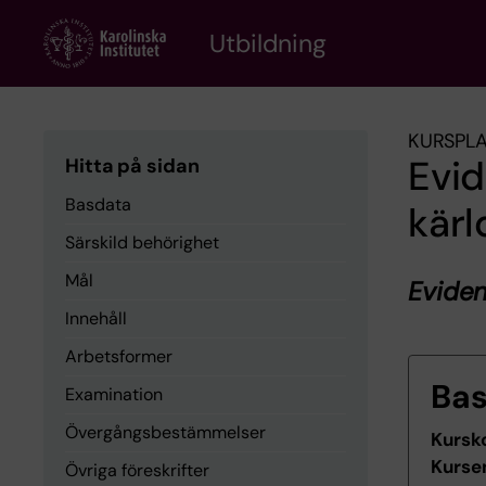
Skip
to
Utbildning
main
content
KURSPL
Evid
Hitta på sidan
Basdata
kärl
Särskild behörighet
Mål
Eviden
Innehåll
Arbetsformer
Ba
Examination
Övergångsbestämmelser
Kursk
Kurse
Övriga föreskrifter