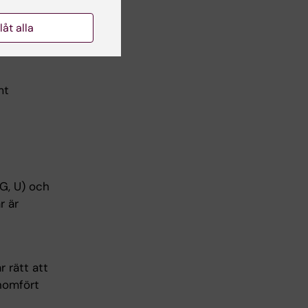
området.
llåt alla
mt
G, U) och
r är
r rätt att
enomfört