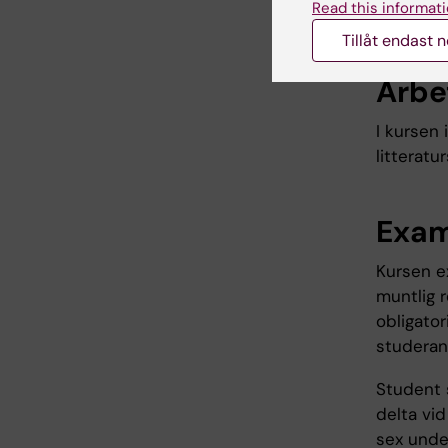
Read this informati
geno
Tillåt endast 
Arbe
I kursen 
litteratur
Exam
Kursen e
muntlig r
obligato
studeran
Student s
delta vi
sex unde