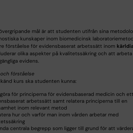
övergripande mål är att studenten utifrån sina metodolo
nostiska kunskaper inom biomedicinsk laboratoriemetod
re förståelse för evidensbaserat arbetssätt inom
kärldi
kluderar olika aspekter på kvalitetssäkring och att arbeta
lgängliga evidens.
och förståelse
dkänd kurs ska studenten kunna:
göra för principerna för evidensbaserad medicin och et
nsbaserat arbetssätt samt relatera principerna till en
samhet inom relevant metod
utera hur och varför man inom vården arbetar med
tetssäkring
da centrala begrepp som ligger till grund för att värder