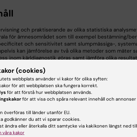
håll
rvisning och praktiserande av olika statistiska analysm
rala för ämnesområdet som till exempel bestämning/ber
ecificitet och sensitivitet samt slumpmässiga-, systemat
pelvis kan jämförelse av två olika metoder som mäter
ss inom kärldiagnostik göras samt jämföra olika resultat 
eening" vid mer omfattande undersökningar eller jämföra
kakor (cookies)
sresultat mellan oerfaren och erfaren utförare, inom det
sområde.
tutets webbplats använder vi kakor för olika syften:
akor för att webbplatsen ska fungera korrekt.
i varvas med praktiska uppgifter kring centrala begrepp
lys
för att förstå hur webbplatsen används.
itetssäkring och evidensbaserad medicin som till exempe
ingskakor
för att visa och spåra relevant innehåll och annonser
lera en frågeställning, utföra en litteratursökning samt 
analys med hjälp av Forrestplott. Belysning av hur Equal
 överföras till länder utanför EU.
AC arbetar centralt och som kontrollorgan i den kärldia
 godkänner du att vi sparar cookies.
amheten för att säkerställa diagnostisk och analytisk
t ändra eller återkalla ditt samtycke via kakikonen längst ned til
rlitlighet.
 våra kakor
sen ingår även fältstudier på en fysiologisk avdelning sa