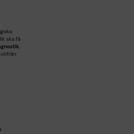
giska
ik ska få
agnostik
,
 utifrån
t
a