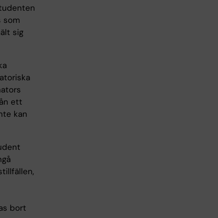
 studenten
as som
ält sig
ka
atoriska
nators
ån ett
nte kan
tudent
ngå
llfällen,
as bort