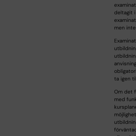
examinati
deltagit
examinati
men inte 
Examinato
utbildnin
utbildnin
anvisning
obligator
ta igen t
Om det fö
med funk
kursplane
möjlighet
utbildni
förväntad