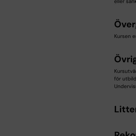
eller sän
Över
Kursen e
Övrig
Kursutvär
för utbi
Undervis
Litte
Reko