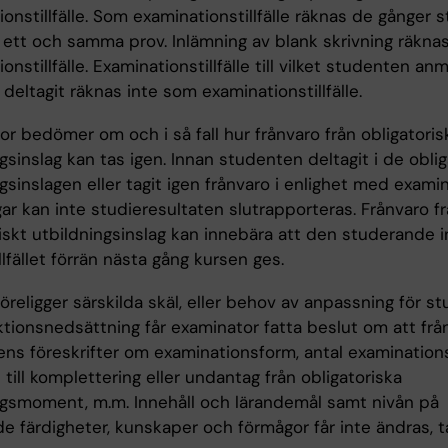
onstillfälle. Som examinationstillfälle räknas de gånger
 i ett och samma prov. Inlämning av blank skrivning räkn
onstillfälle. Examinationstillfälle till vilket studenten anm
deltagit räknas inte som examinationstillfälle.
r bedömer om och i så fall hur frånvaro från obligatoris
gsinslag kan tas igen. Innan studenten deltagit i de oblig
gsinslagen eller tagit igen frånvaro i enlighet med exami
ar kan inte studieresultaten slutrapporteras. Frånvaro fr
iskt utbildningsinslag kan innebära att den studerande i
illfället förrän nästa gång kursen ges.
religger särskilda skäl, eller behov av anpassning för s
tionsnedsättning får examinator fatta beslut om att frå
ns föreskrifter om examinationsform, antal examinationsti
 till komplettering eller undantag från obligatoriska
ngsmoment, m.m. Innehåll och lärandemål samt nivån på
e färdigheter, kunskaper och förmågor får inte ändras, t