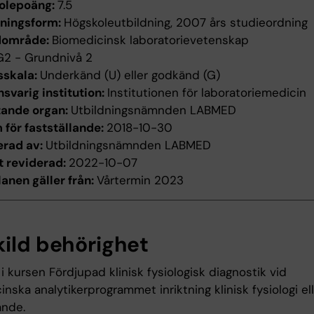
olepoäng:
7.5
dningsform:
Högskoleutbildning, 2007 års studieordning
dområde:
Biomedicinsk laboratorievetenskap
G2 - Grundnivå 2
sskala:
Underkänd (U) eller godkänd (G)
svarig institution:
Institutionen för laboratoriemedicin
tande organ:
Utbildningsnämnden LABMED
för fastställande:
2018-10-30
erad av:
Utbildningsnämnden LABMED
t reviderad:
2022-10-07
anen gäller från:
Vårtermin 2023
kild behörighet
 kursen Fördjupad klinisk fysiologisk diagnostik vid
nska analytikerprogrammet inriktning klinisk fysiologi el
nde.