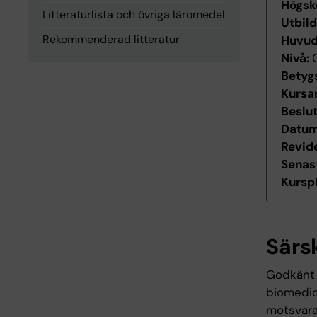
Högsk
Litteraturlista och övriga läromedel
Utbil
Rekommenderad litteratur
Huvu
Nivå:
Betyg
Kursan
Beslu
Datum 
Revid
Senas
Kurspl
Särs
Godkänt i
biomedici
motsvara