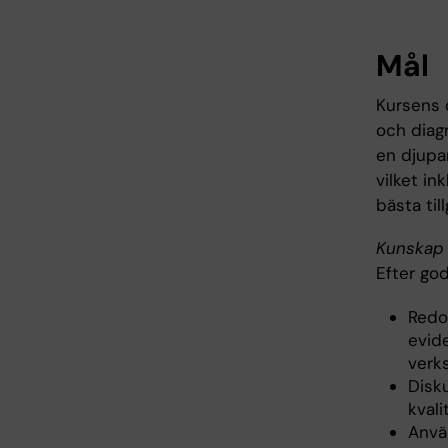
Mål
Kursens 
och diag
en djupa
vilket in
bästa til
Kunskap 
Efter go
Redo
evide
verk
Disk
kvali
Använ