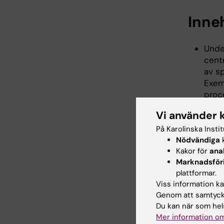
Inne
Unde
cent
av sp
Exem
proce
"scr
Vi använder 
analy
ämne
På Karolinska Insti
Nödvändiga
k
Teor
Kakor för
ana
kval
Marknadsför
formu
plattformar.
meta
Viss information kan
SWED
Genom att samtycka
verks
Du kan när som hels
tillfö
Mer information om
I kur