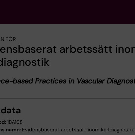
AN FÖR
ensbaserat arbetssätt in
diagnostik
ce-based Practices in Vascular Diagnost
sdata
od:
1BA168
ns namn:
Evidensbaserat arbetssätt inom kärldiagnostik