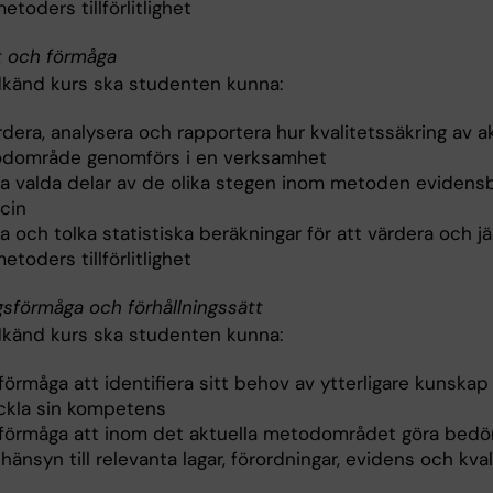
toders tillförlitlighet
t och förmåga
dkänd kurs ska studenten kunna:
dera, analysera och rapportera hur kvalitetssäkring av ak
dområde genomförs i en verksamhet
ra valda delar av de olika stegen inom metoden evidens
cin
a och tolka statistiska beräkningar för att värdera och j
toders tillförlitlighet
gsförmåga och förhållningssätt
dkänd kurs ska studenten kunna:
förmåga att identifiera sitt behov av ytterligare kunskap
ckla sin kompetens
 förmåga att inom det aktuella metodområdet göra bed
änsyn till relevanta lagar, förordningar, evidens och kval