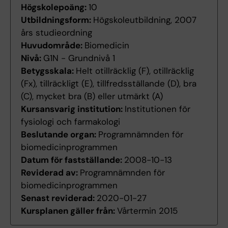
Högskolepoäng:
10
Utbildningsform:
Högskoleutbildning, 2007
års studieordning
Huvudområde:
Biomedicin
Nivå:
G1N - Grundnivå 1
Betygsskala:
Helt otillräcklig (F), otillräcklig
(Fx), tillräckligt (E), tillfredsställande (D), bra
(C), mycket bra (B) eller utmärkt (A)
Kursansvarig institution:
Institutionen för
fysiologi och farmakologi
Beslutande organ:
Programnämnden för
biomedicinprogrammen
Datum för fastställande:
2008-10-13
Reviderad av:
Programnämnden för
biomedicinprogrammen
Senast reviderad:
2020-01-27
Kursplanen gäller från:
Vårtermin 2015