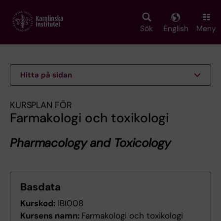
Skip
to
main
Sök
English
Meny
content
Hitta på sidan
KURSPLAN FÖR
Farmakologi och toxikologi
Pharmacology and Toxicology
Basdata
Kurskod:
1BI008
Kursens namn:
Farmakologi och toxikologi