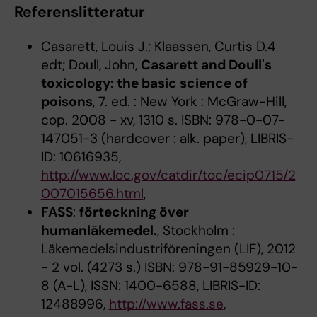
Referenslitteratur
Casarett, Louis J.; Klaassen, Curtis D.4
edt; Doull, John,
Casarett and Doull's
toxicology: the basic science of
poisons
, 7. ed. : New York : McGraw-Hill,
cop. 2008 - xv, 1310 s. ISBN: 978-0-07-
147051-3 (hardcover : alk. paper), LIBRIS-
ID: 10616935,
http://www.loc.gov/catdir/toc/ecip0715/2
007015656.html
,
FASS
:
förteckning över
humanläkemedel.
, Stockholm :
Läkemedelsindustriföreningen (LIF), 2012
- 2 vol. (4273 s.) ISBN: 978-91-85929-10-
8 (A-L), ISSN: 1400-6588, LIBRIS-ID:
12488996,
http://www.fass.se
,