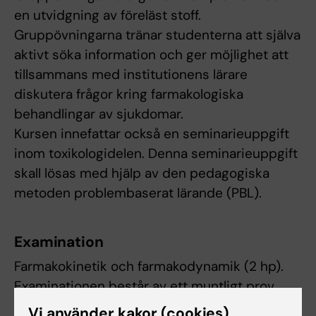
en utvidgning av föreläst stoff.
Gruppövningarna tränar studenterna att själva
aktivt söka information och ger möjlighet att
tillsammans med institutionens lärare
diskutera frågor kring farmakologiska
behandlingar av sjukdomar.
Kursen innefattar också en seminarieuppgift
inom toxikologidelen. Denna seminarieuppgift
skall lösas med hjälp av den pedagogiska
metoden problembaserat lärande (PBL).
Examination
Farmakokinetik och farmakodynamik (2 hp).
Examinationen består av ett muntligt prov.
Betygssätts U/G.
Vi använder kakor (cookies)