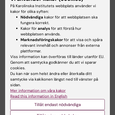
På Karolinska Institutets webbplats använder vi
Laborationer i farmakologi (1,5 hp). Betygssätts
kakor för olika syften:
U/G. För att få G på detta moment måste
Nödvändiga
kakor för att webbplatsen ska
studenten delta vid samtliga laborationer.
fungera korrekt.
Kakor för
analys
för att förstå hur
Gruppuppgifter i farmakologi och toxikologi
webbplatsen används.
Marknadsföringskakor
för att visa och spåra
(2,5 hp). Betygssätts U/G. För att få G på detta
relevant innehåll och annonser från externa
moment måste studenten delta aktivt vid
plattformar.
samtliga gruppseminarier och PBL-uppgifter.
Viss information kan överföras till länder utanför EU.
Genom att samtycka godkänner du att vi sparar
Integrering av farmakologi och toxikologi (4
cookies.
Du kan när som helst ändra eller återkalla ditt
hp). Examinationen består av en skriftlig
samtycke via kakikonen längst ned till vänster på
tentamen. Betygssätts A-F.
sidan.
Mer information om våra kakor
Betyg på hel kurs baseras på betyget på
Read this information in English
momentet Integrering av farmakologi och
Tillåt endast nödvändiga
toxikologi. För att få lägst betyget E på kursen