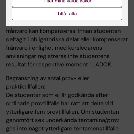
krävs betyget G på kursens övriga moment.
Tillåt mina valda kakor
Obligatorisk närvaro
Tillåt alla
Kursledarens bedömer om och i så fall hur
frånvaro kan kompenseras. Innan studenten
deltagit i obligatoriska delar eller kompenserat
frånvaro i enlighet med kursledarens
anvisningar registreras inte studentens
resultat för respektive moment i LADOK.
Begränsning av antal prov- eller
praktiktillfällen:
De studenter som ej är godkända efter
ordinarie provtillfälle har rätt att delta vid
ytterligare fem provtillfällen. Om studenten
genomfört sex underkända tentamina/prov
ges inte något ytterligare tentamenstillfälle