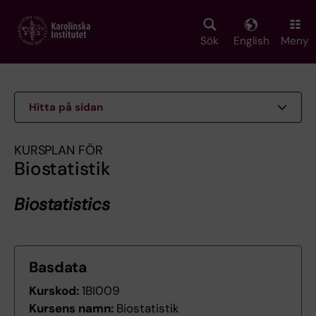
Skip
to
main
Sök
English
Meny
content
Hitta på sidan
KURSPLAN FÖR
Biostatistik
Biostatistics
Basdata
Kurskod:
1BI009
Kursens namn:
Biostatistik