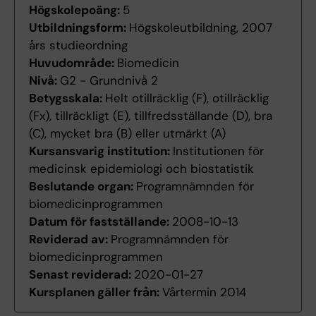
Högskolepoäng:
5
Utbildningsform:
Högskoleutbildning, 2007
års studieordning
Huvudområde:
Biomedicin
Nivå:
G2 - Grundnivå 2
Betygsskala:
Helt otillräcklig (F), otillräcklig
(Fx), tillräckligt (E), tillfredsställande (D), bra
(C), mycket bra (B) eller utmärkt (A)
Kursansvarig institution:
Institutionen för
medicinsk epidemiologi och biostatistik
Beslutande organ:
Programnämnden för
biomedicinprogrammen
Datum för fastställande:
2008-10-13
Reviderad av:
Programnämnden för
biomedicinprogrammen
Senast reviderad:
2020-01-27
Kursplanen gäller från:
Vårtermin 2014