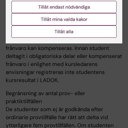
Obligatorisk närvaro
Tillåt endast nödvändiga
Närvaro krävs vid kursintroduktionen,
handledningstillfällen och grupparbeten. För
Tillåt mina valda kakor
att få delta i den skriftliga sluttentamen krävs
Tillåt alla
godkänt på samtliga obligatoriska moment.
Kursledaren bedömer om och i så fall hur
frånvaro kan kompenseras. Innan student
deltagit i obligatoriska delar eller kompenserat
frånvaro i enlighet med kursledarens
anvisningar registreras inte studentens
kursresultat i LADOK.
Begränsning av antal prov- eller
praktiktillfällen
De studenter som ej är godkända efter
ordinarie provtillfälle har rätt att delta vid
ytterligare fem provtillfällen. Om studenten