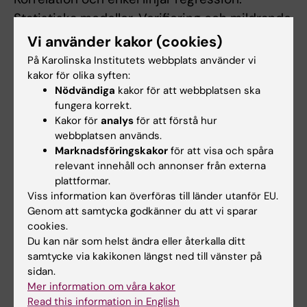
Statistiska modeller. Verifiering och mildrande
av modellantaganden. Robusta (icke-
Vi använder kakor (cookies)
parametriska och fördelningsfria) metoder.
På Karolinska Institutets webbplats använder vi
Analys av kontingenstabeller.
kakor för olika syften:
Nödvändiga
kakor för att webbplatsen ska
fungera korrekt.
Kakor för
analys
för att förstå hur
Arbetsformer
webbplatsen används.
Undervisningen innefattar salsundervisning
Marknadsföringskakor
för att visa och spåra
(föreläsningar, diskussioner) och praktiska
relevant innehåll och annonser från externa
plattformar.
aktiviteter i mindre grupper (handledning,
Viss information kan överföras till länder utanför EU.
datorlaborationer).
Genom att samtycka godkänner du att vi sparar
cookies.
Du kan när som helst ändra eller återkalla ditt
Examination
samtycke via kakikonen längst ned till vänster på
sidan.
Examinationen består av skriftlig tentamen.
Mer information om våra kakor
Read this information in English