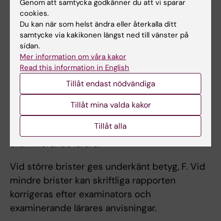
Genom att samtycka godkänner du att vi sparar
Arbetsformer
cookies.
Individuellt experimentellt arbete med
Du kan när som helst ändra eller återkalla ditt
samtycke via kakikonen längst ned till vänster på
datainsamling under handledning.
sidan.
Mer information om våra kakor
Read this information in English
Examination
Tillåt endast nödvändiga
Examinationen består av skriftlig rapport,
muntlig presentation samt bedömning av det
Tillåt mina valda kakor
praktiskt genomförande. Examinator sätter
Tillåt alla
betyg efter samråd med handledare och
examinerande lärare.
Vid större brister ges underkänt betyg, F. Vid
mindre brister kan skriftliga rapporten
korrigeras efter examinators och
examinerande lärares anvisningar.