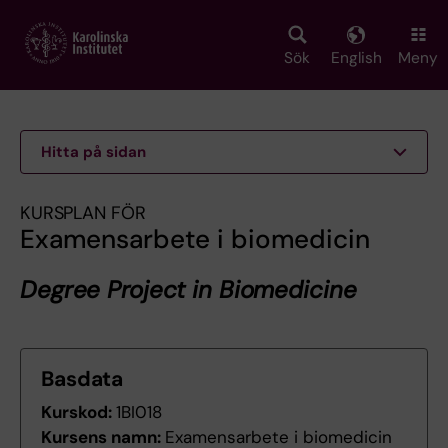
Skip
to
main
Sök
English
Meny
content
Hitta på sidan
KURSPLAN FÖR
Examensarbete i biomedicin
Degree Project in Biomedicine
Basdata
Kurskod:
1BI018
Kursens namn:
Examensarbete i biomedicin