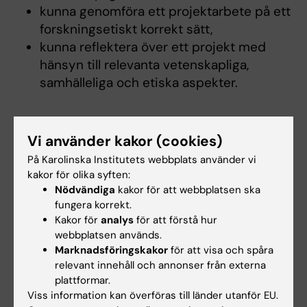
kunna genomföra ett projektarbete på ett
forskningsetiskt korrekt sätt,
kunna reflektera över ett projekt med
hänsyn till relevanta vetenskapliga,
samhälleliga och etiska aspekter.
Innehåll
Vi använder kakor (cookies)
Individuellt arbete med tyngdpunkt på
På Karolinska Institutets webbplats använder vi
laboratoriepraktik och med vissa
kakor för olika syften:
Nödvändiga
kakor för att webbplatsen ska
litteraturstudier. En individuell studieplan
fungera korrekt.
innehållande projektplan, metoder och
Kakor för
analys
för att förstå hur
tidsplan upprättas av handledare och student
webbplatsen används.
tillsammans inför kursen. Projekt kan utföras
Marknadsföringskakor
för att visa och spåra
relevant innehåll och annonser från externa
utanför Karolinska Institutet.
plattformar.
Viss information kan överföras till länder utanför EU.