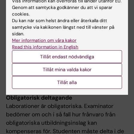
Viss information kan överföras till länder utanför EU.
Genom att samtycka godkänner du att vi sparar
Moment 3. Integrering av kursens
cookies.
ämnesområden (7 hp). Examinationen består
Du kan när som helst ändra eller återkalla ditt
samtycke via kakikonen längst ned till vänster på
av skriftlig tentamen. Betygssätts U/G/VG.
sidan.
Mer information om våra kakor
För att klara kursen (betyget G eller högre),
Read this information in English
krävs minst betyget godkänd (G) på alla
Tillåt endast nödvändiga
kursens moment. Betyg på hel kurs baseras
på betyget på momentet 3 (Integration av
Tillåt mina valda kakor
kursens ämnesområden) samt eventuella
Tillåt alla
bonuspoäng från Projektarbete (moment 2).
Obligatorisk deltagande
Laborationer är obligatoriska. Examinator
bedömer om och i så fall hur frånvaro från
obligatoriska utbildningsinslag kan
kompenseras för. Studenten måste delta i de