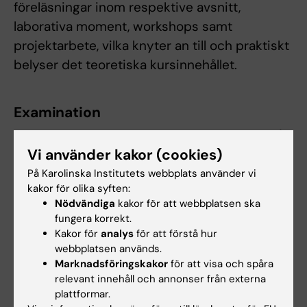
föreläsningar inom respektive avsnitt,
laborativa moment, workshops samt
projektarbete, vilka knyter an till och praktiskt
belyser det teoretiska kursinnehållet.
Examination
Moment 1. Integrering av praktiska moment (4
Vi använder kakor (cookies)
hp). Examinationen består av muntliga
presentationer. Betygssätts U/G.
På Karolinska Institutets webbplats använder vi
kakor för olika syften:
Nödvändiga
kakor för att webbplatsen ska
Moment 2. Projektarbete (2 hp).
fungera korrekt.
Examinationen består av muntlig
Kakor för
analys
för att förstå hur
presentation. Betygssätts U/G. Prestanda på
webbplatsen används.
projektarbetet kan generera bonuspoäng att
Marknadsföringskakor
för att visa och spåra
relevant innehåll och annonser från externa
lägga till de poäng som erhållits i slutliga
plattformar.
skriftliga tentamen (Moment 3).