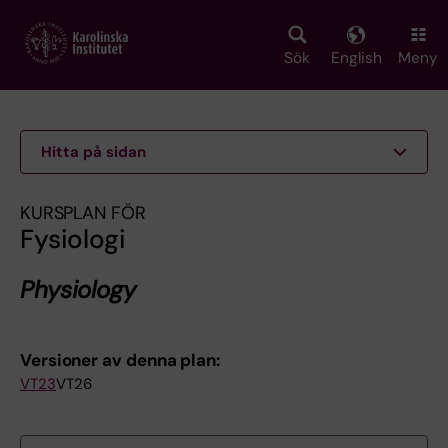
Skip
to
main
Sök
English
Meny
content
Hitta på sidan
KURSPLAN FÖR
Fysiologi
Physiology
Versioner av denna plan:
VT23
VT26