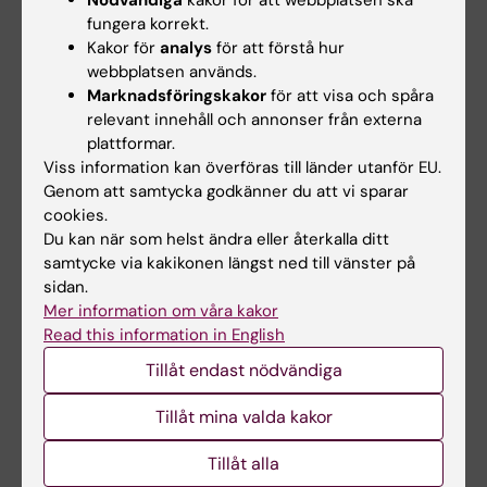
Nödvändiga
kakor för att webbplatsen ska
inom ramen för ett laborativt miniprojekt på
fungera korrekt.
ett noggrant och systematiskt sätt.
Kakor för
analys
för att förstå hur
webbplatsen används.
Praktisk användning av basal
Marknadsföringskakor
för att visa och spåra
laboratorieutrustning
relevant innehåll och annonser från externa
plattformar.
Genomförande av experimentella analyser
Viss information kan överföras till länder utanför EU.
inom ett laborativt miniprojekt
Genom att samtycka godkänner du att vi sparar
cookies.
Livets kemi,
3.5
hp
Du kan när som helst ändra eller återkalla ditt
samtycke via kakikonen längst ned till vänster på
Betygsskala: GU
sidan.
Detta kursmoment ger en översiktlig
Mer information om våra kakor
förståelse för biomolekylers uppbyggnad,
Read this information in English
molekylära strukturer och kemiska bindningar.
Tillåt endast nödvändiga
Kursmomentet innefattar följande områden:
Tillåt mina valda kakor
Biomolekylers uppbyggnad och
Tillåt alla