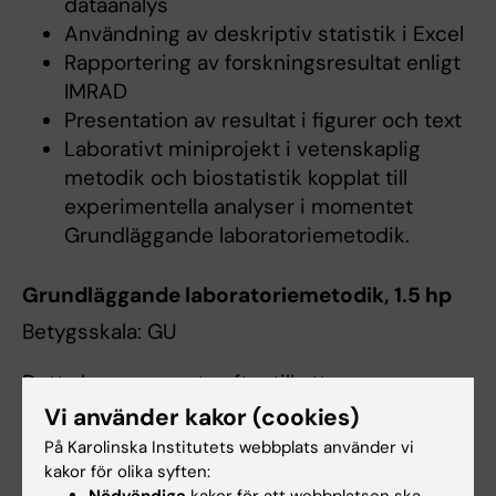
dataanalys
Användning av deskriptiv statistik i Excel
Rapportering av forskningsresultat enligt
IMRAD
Presentation av resultat i figurer och text
Laborativt miniprojekt i vetenskaplig
metodik och biostatistik kopplat till
experimentella analyser i momentet
Grundläggande laboratoriemetodik.
Grundläggande laboratoriemetodik, 1.5 hp
Betygsskala: GU
Detta kursmoment syftar till att ge
studenterna praktisk erfarenhet av att
Vi använder kakor (cookies)
använda grundläggande laboratorieutrustning
På Karolinska Institutets webbplats använder vi
kakor för olika syften:
samt att genomföra experimentella analyser