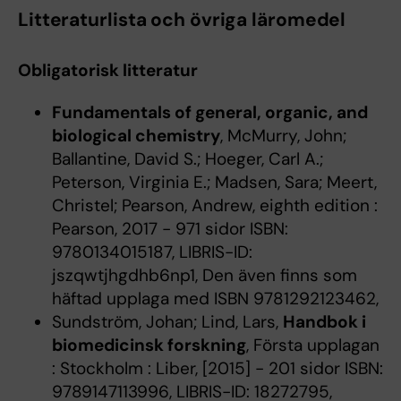
Litteraturlista och övriga läromedel
Obligatorisk litteratur
Fundamentals of general, organic, and
biological chemistry
, McMurry, John;
Ballantine, David S.; Hoeger, Carl A.;
Peterson, Virginia E.; Madsen, Sara; Meert,
Christel; Pearson, Andrew, eighth edition :
Pearson, 2017 - 971 sidor ISBN:
9780134015187, LIBRIS-ID:
jszqwtjhgdhb6np1, Den även finns som
häftad upplaga med ISBN 9781292123462,
Sundström, Johan; Lind, Lars,
Handbok i
biomedicinsk forskning
, Första upplagan
: Stockholm : Liber, [2015] - 201 sidor ISBN:
9789147113996, LIBRIS-ID: 18272795,