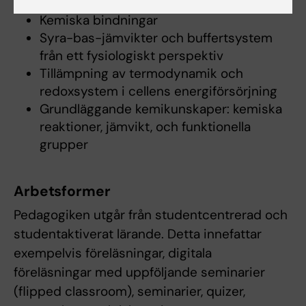
molekylära strukturer
Kemiska bindningar
Syra-bas-jämvikter och buffertsystem
från ett fysiologiskt perspektiv
Tillämpning av termodynamik och
redoxsystem i cellens energiförsörjning
Grundläggande kemikunskaper: kemiska
reaktioner, jämvikt, och funktionella
grupper
Arbetsformer
Pedagogiken utgår från studentcentrerad och
studentaktiverat lärande. Detta innefattar
exempelvis föreläsningar, digitala
föreläsningar med uppföljande seminarier
(flipped classroom), seminarier, quizer,