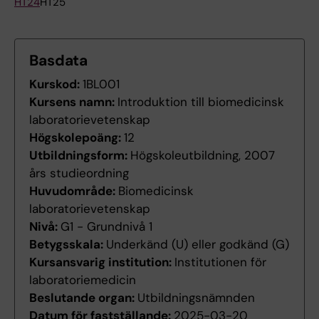
HT24
HT25
Basdata
Kurskod:
1BL001
Kursens namn:
Introduktion till biomedicinsk
laboratorievetenskap
Högskolepoäng:
12
Utbildningsform:
Högskoleutbildning, 2007
års studieordning
Huvudområde:
Biomedicinsk
laboratorievetenskap
Nivå:
G1 - Grundnivå 1
Betygsskala:
Underkänd (U) eller godkänd (G)
Kursansvarig institution:
Institutionen för
laboratoriemedicin
Beslutande organ:
Utbildningsnämnden
Datum för fastställande:
2025-03-20