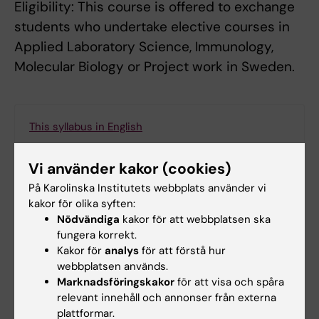
Eligibility: This course is offered to exchange
students who undertake elective courses in
Applied Laboratory Science, Immunology,
Molecular Biology or Project work in Sweden.
This syllabus in English
Vi använder kakor (cookies)
På Karolinska Institutets webbplats använder vi
Sök bland kurs- och utbildningsplaner
kakor för olika syften:
Nödvändiga
kakor för att webbplatsen ska
fungera korrekt.
Kakor för
analys
för att förstå hur
webbplatsen används.
Skriv ut eller spara som pdf
Marknadsföringskakor
för att visa och spåra
relevant innehåll och annonser från externa
Via utskriftsfunktionen i webbläsaren, som finns
plattformar.