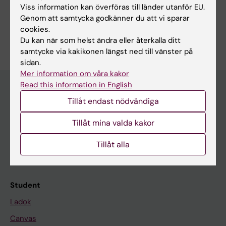
bland webbläsarens alternativ, kan du skriva ut
Viss information kan överföras till länder utanför EU.
kursplanen eller spara den som en pdf.
Genom att samtycka godkänner du att vi sparar
cookies.
Du kan när som helst ändra eller återkalla ditt
samtycke via kakikonen längst ned till vänster på
sidan.
Mer information om våra kakor
Read this information in English
Tillåt endast nödvändiga
Utbildningsmöjligheter på KI
Tillåt mina valda kakor
Program och fristående kurser
Uppdragsutbildning
Tillåt alla
Forskarutbildning
Student
Ladok
Canvas