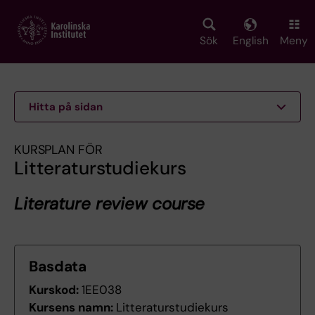
Skip
to
main
Sök
English
Meny
content
Hitta på sidan
KURSPLAN FÖR
Litteraturstudiekurs
Literature review course
Basdata
Kurskod:
1EE038
Kursens namn:
Litteraturstudiekurs