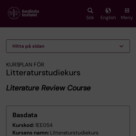
Skip
to
main
Sök
English
Meny
content
Hitta på sidan
KURSPLAN FÖR
Litteraturstudiekurs
Literature Review Course
Basdata
Kurskod:
1EE054
Kursens namn:
Litteraturstudiekurs