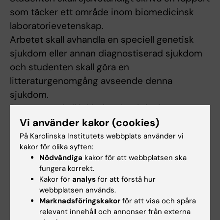
som täcker ett område inom biomedicinsk
laboratorievetenskap.
Arbetet skall avhandla en speciell genetisk
sjukdom eller annan diagnostiserad sjukdom
och studenten skall göra en
litteraturgenomgång avseende denna
sjukdom.
Rapporten skall inkludera beskrivning av
Vi använder kakor (cookies)
laborativa metoder som används som
underlag för diagnosen eller vid forskning
På Karolinska Institutets webbplats använder vi
kakor för olika syften:
inom området.
Nödvändiga
kakor för att webbplatsen ska
Kursen kan också studeras parallellt med
fungera korrekt.
kursen Projektarbete inom biomedicinsk
Kakor för
analys
för att förstå hur
laboratorievetenskap som en utvidgning av
webbplatsen används.
Marknadsföringskakor
för att visa och spåra
den kursens introduktion i det skriftliga
relevant innehåll och annonser från externa
arbetet