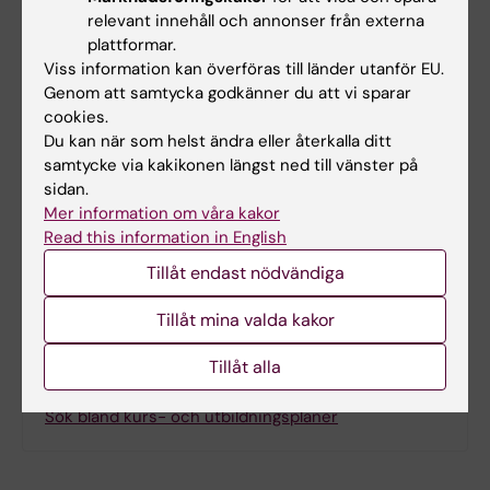
relevant innehåll och annonser från externa
plattformar.
Examination
Viss information kan överföras till länder utanför EU.
Genom att samtycka godkänner du att vi sparar
Skriftlig och muntlig presentation av projektet.
cookies.
Du kan när som helst ändra eller återkalla ditt
samtycke via kakikonen längst ned till vänster på
Övergångsbestämmelser
sidan.
Kursen är nedlagd.
Mer information om våra kakor
Read this information in English
Tillåt endast nödvändiga
This syllabus in English
Tillåt mina valda kakor
Tillåt alla
Sök bland kurs- och utbildningsplaner