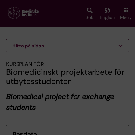
Skip
to
main
Sök
English
Meny
content
Hitta på sidan
KURSPLAN FÖR
Biomedicinskt projektarbete för
utbytesstudenter
Biomedical project for exchange
students
Basdata