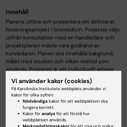
Innehåll
Planera, utföra och presentera ett definierat
forskningsprojekt i biomedicin. Projektet väljs
utifrån konsultation med en handledare och
projektplanen måste vara godkänd av
kursledaren. Planen ska innehålla bakgrund,
målet med studien och vilken metod som
används. Projektet är ett individuellt arbete
och ska inkludera en litteraturstudie,
Vi använder kakor (cookies)
laborationer och teori. Skriftlig och muntlig
På Karolinska Institutets webbplats använder vi
presentation av projektet ska lämnas in.
kakor för olika syften:
Nödvändiga
kakor för att webbplatsen ska
fungera korrekt.
Arbetsformer
Kakor för
analys
för att förstå hur
webbplatsen används.
Individuellt baserat arbete med handledning.
Marknadsföringskakor
för att visa och spåra