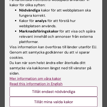
på ett betryggande sätt och med god
kakor för olika syften:
ordning hantera värdefullt vetenskapligt
Nödvändiga
kakor för att webbplatsen ska
fungera korrekt.
material,
Kakor för
analys
för att förstå hur
kunna genomföra ett projektarbete på ett
webbplatsen används.
forskningsetiskt korrekt sätt.
Marknadsföringskakor
för att visa och spåra
relevant innehåll och annonser från externa
plattformar.
Innehåll
Viss information kan överföras till länder utanför EU.
Genom att samtycka godkänner du att vi sparar
Individuellt arbete med tyngdpunkt på
cookies.
laboratoriepraktik och med vissa
Du kan när som helst ändra eller återkalla ditt
litteraturstudier. En individuell studieplan
samtycke via kakikonen längst ned till vänster på
upprättas av handledare och student
sidan.
Mer information om våra kakor
tillsammans inför kursen.
Read this information in English
Tillåt endast nödvändiga
Arbetsformer
Tillåt mina valda kakor
Individuellt arbete med datainsamling under