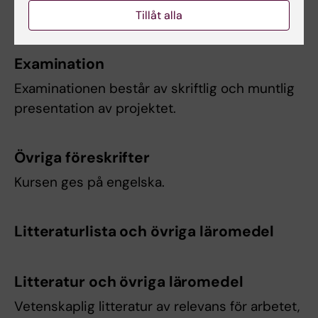
handledning.
Tillåt alla
Examination
Examinationen består av skriftlig och muntlig
presentation av projektet.
Övriga föreskrifter
Kursen ges på engelska.
Litteraturlista och övriga läromedel
Litteratur och övriga läromedel
Vetenskaplig litteratur av relevans för arbetet,