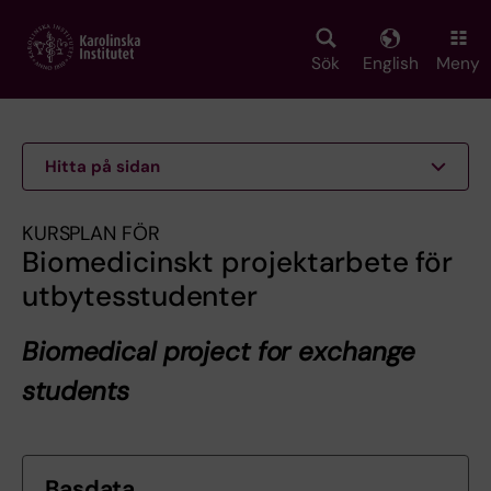
Skip
to
main
Sök
English
Meny
content
Hitta på sidan
KURSPLAN FÖR
Biomedicinskt projektarbete för
utbytesstudenter
Biomedical project for exchange
students
Basdata