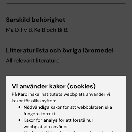
Särskild behörighet
Ma D, Fy B, Ke B och Bi B.
Litteraturlista och övriga läromedel
All relevant literature.
Vi använder kakor (cookies)
This syllabus in English
På Karolinska Institutets webbplats använder vi
kakor för olika syften:
Nödvändiga
kakor för att webbplatsen ska
fungera korrekt.
Sök bland kurs- och utbildningsplaner
Kakor för
analys
för att förstå hur
webbplatsen används.