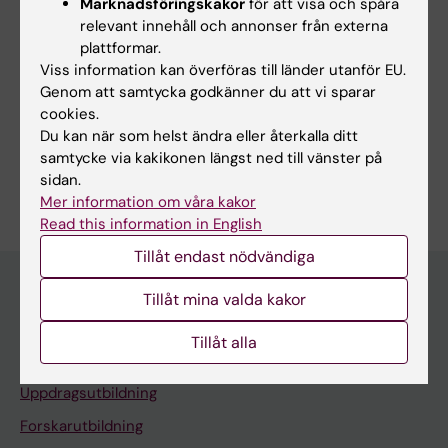
Marknadsföringskakor
för att visa och spåra
relevant innehåll och annonser från externa
plattformar.
Skriv ut eller spara som pdf
Viss information kan överföras till länder utanför EU.
Genom att samtycka godkänner du att vi sparar
Via utskriftsfunktionen i webbläsaren, som finns
cookies.
bland webbläsarens alternativ, kan du skriva ut
Du kan när som helst ändra eller återkalla ditt
kursplanen eller spara den som en pdf.
samtycke via kakikonen längst ned till vänster på
sidan.
Mer information om våra kakor
Read this information in English
Tillåt endast nödvändiga
Tillåt mina valda kakor
Utbildningsmöjligheter på KI
Tillåt alla
Program och fristående kurser
Uppdragsutbildning
Forskarutbildning