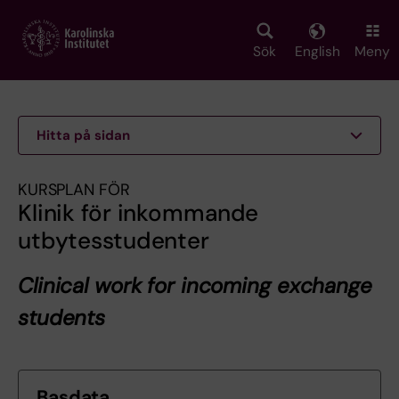
Skip
to
main
Sök
English
Meny
content
Hitta på sidan
KURSPLAN FÖR
Klinik för inkommande
utbytesstudenter
Clinical work for incoming exchange
students
Basdata