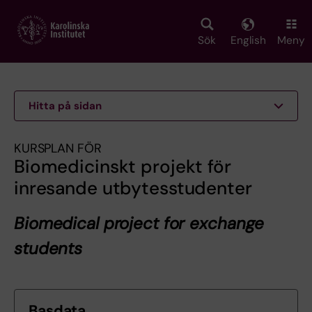
Skip
to
main
Sök
English
Meny
content
Hitta på sidan
KURSPLAN FÖR
Biomedicinskt projekt för
inresande utbytesstudenter
Biomedical project for exchange
students
Basdata