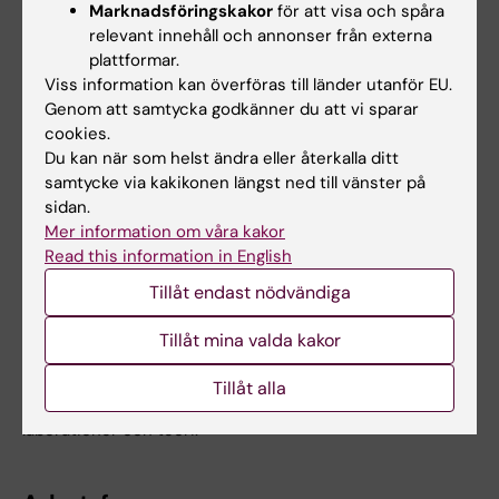
Marknadsföringskakor
för att visa och spåra
relevant innehåll och annonser från externa
Betygsskala: AF
plattformar.
Projektplanen ska innehålla bakgrund, målet med studien
Viss information kan överföras till länder utanför EU.
och vilken metod som används.
Genom att samtycka godkänner du att vi sparar
cookies.
Vid halvtidskontrollen skickar studenten in en
Du kan när som helst ändra eller återkalla ditt
kortare sammanfattning av hur långt projektet
samtycke via kakikonen längst ned till vänster på
framskridit, samt plan för resterande 30 hp av
sidan.
Mer information om våra kakor
kursen.
Read this information in English
Tillåt endast nödvändiga
Projektarbete, 30.0 hp
Tillåt mina valda kakor
Betygsskala: AF
Projektet är ett individuellt arbete som utförs under
Tillåt alla
handledning och ska inkludera litteraturstudier,
laborationer och teori.