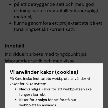
på ett betryggande sätt och med god
ordning hantera värdefullt vetenskapligt
material,
kunna genomföra ett projektarbete på ett
forskningsetiskt korrekt sätt.
Innehåll
Individuellt arbete med tyngdpunkt på
laboratoriepraktik och med vissa
litteraturstudier. En individuell studieplan
Vi använder kakor (cookies)
upprättas av handledare och student
På Karolinska Institutets webbplats använder vi
tillsammans inför kursen.
kakor för olika syften:
Nödvändiga
kakor för att webbplatsen ska
Kursen är indelad i följande moment:
fungera korrekt.
Kakor för
analys
för att förstå hur
Projektplan och halvtidskontroll, 30.0 hp
webbplatsen används.