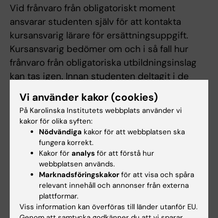
Vid frånvaro från obligatoriskt moment
ansvarar studenten själv för att kontakta
kursansvarig lärare för ersättningsuppgift.
Kursansvarig bedömer om och i så fall hur
frånvaro från obligatoriska utbildningsinslag
kan tas igen. Innan studenten deltagit i de
obligatoriska utbildningsinslagen eller tagit
Vi använder kakor (cookies)
igen frånvaro i enlighet med kursansvarigs
På Karolinska Institutets webbplats använder vi
anvisningar kan inte studieresultaten
kakor för olika syften:
slutrapporteras.
Nödvändiga
kakor för att webbplatsen ska
fungera korrekt.
Frånvaro från ett obligatoriskt
Kakor för
analys
för att förstå hur
webbplatsen används.
utbildningsmoment kan innebära att den
Marknadsföringskakor
för att visa och spåra
studerande inte kan ta igen tillfället förrän
relevant innehåll och annonser från externa
nästa gång kursen ges
plattformar.
Viss information kan överföras till länder utanför EU.
Genom att samtycka godkänner du att vi sparar