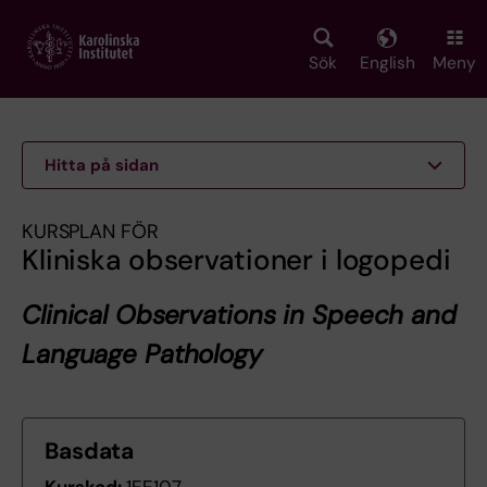
Skip
to
main
Sök
English
Meny
content
Hitta på sidan
KURSPLAN FÖR
Kliniska observationer i logopedi
Clinical Observations in Speech and
Language Pathology
Basdata