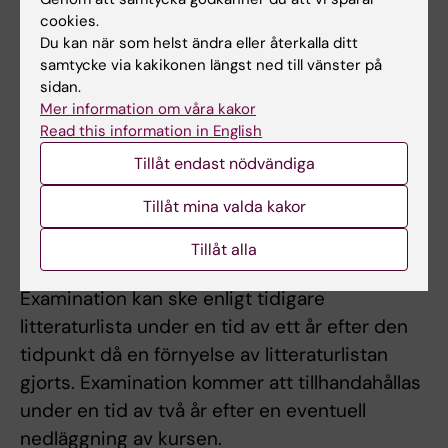
Examination
cookies.
Du kan när som helst ändra eller återkalla ditt
Muntligt reflektionsseminarium.
samtycke via kakikonen längst ned till vänster på
Skriftlig inlämningsuppgift
sidan.
Obligatorisk närvaro gäller för auskultationer i
Mer information om våra kakor
Read this information in English
den kliniska verksamheten enligt schema.
Tillåt endast nödvändiga
Kursansvarig lärare beslutar om hur studenten
ska ersätta eventuell frånvaro
Tillåt mina valda kakor
Tillåt alla
Övergångsbestämmelser
Examination kan ske enligt tidigare
litteraturlista under en tid av ett år efter den
tidpunkt då en förnyelse av litteraturlistan
gjorts. Examination kommer att tillhandahållas
under en tid av två år efter en eventuell
nedläggning av kursen.