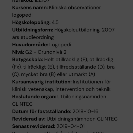
Kurskod:
1EE107
Kursens namn:
Kliniska observationer i
logopedi
Högskolepoäng:
4.5
Utbildningsform:
Högskoleutbildning, 2007
års studieordning
Huvudområde:
Logopedi
Nivå:
G2 - Grundnivå 2
Betygsskala:
Helt otillräcklig (F), otillräcklig
(Fx), tillräckligt (E), tillfredsställande (D), bra
(C), mycket bra (B) eller utmärkt (A)
Kursansvarig institution:
Institutionen för
klinisk vetenskap, intervention och teknik
Beslutande organ:
Utbildningsnämnden
CLINTEC
Datum för fastställande:
2018-10-16
Reviderad av:
Utbildningsnämnden CLINTEC
Senast reviderad:
2019-04-01