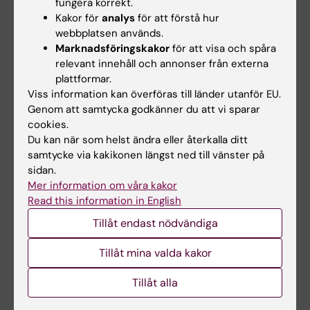
fungera korrekt.
material,
Kakor för
analys
för att förstå hur
kunna genomföra ett projektarbete på ett
webbplatsen används.
forskningsetiskt korrekt sätt.
Marknadsföringskakor
för att visa och spåra
relevant innehåll och annonser från externa
plattformar.
Viss information kan överföras till länder utanför EU.
Innehåll
Genom att samtycka godkänner du att vi sparar
Individuellt arbete med tyngdpunkt på
cookies.
laboratoriepraktik och med vissa
Du kan när som helst ändra eller återkalla ditt
samtycke via kakikonen längst ned till vänster på
litteraturstudier. En individuell studieplan
sidan.
upprättas av handledare och student
Mer information om våra kakor
tillsammans inför kursen.
Read this information in English
Tillåt endast nödvändiga
Arbetsformer
Tillåt mina valda kakor
Individuellt arbete med datainsamling under
Tillåt alla
handledning.