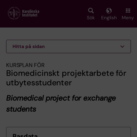
Skip
to
main
Sök
English
Meny
content
Hitta på sidan
KURSPLAN FÖR
Biomedicinskt projektarbete för
utbytesstudenter
Biomedical project for exchange
students
Basdata