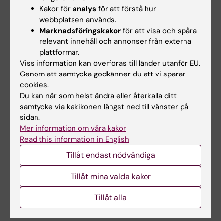
innehålla de flesta radiografiska metoder, men
Kakor för
analys
för att förstå hur
också kärnmedicin, sonografi och klinisk
webbplatsen används.
fysiologi.
Marknadsföringskakor
för att visa och spåra
relevant innehåll och annonser från externa
plattformar.
Examination
Viss information kan överföras till länder utanför EU.
Genom att samtycka godkänner du att vi sparar
Examen består av skriftliga sammanfattningar
cookies.
av intryck från varje VIL-erfarenhet. Texterna
Du kan när som helst ändra eller återkalla ditt
samtycke via kakikonen längst ned till vänster på
ska innehålla analys, jämförelser och
sidan.
reflektioner om den aktuella modaliteten och
Mer information om våra kakor
alternativ för diagnos och behandling.
Read this information in English
Dessutom bör fynd från en nyligen publicerad
Tillåt endast nödvändiga
översiktsartikel om forskning relaterad till VIL-
Tillåt mina valda kakor
erfarenheten inkluderas i varje text. Den
skriftliga inlämningsuppgiften kan bestå av en
Tillåt alla
kombination av flera texter.