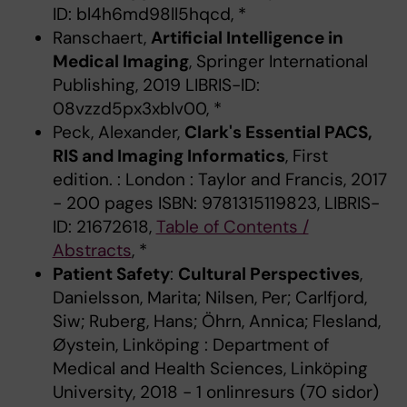
ID: bl4h6md98ll5hqcd, *
Ranschaert,
Artificial Intelligence in
Medical Imaging
, Springer International
Publishing, 2019 LIBRIS-ID:
08vzzd5px3xblv00, *
Peck, Alexander,
Clark's Essential PACS,
RIS and Imaging Informatics
, First
edition. : London : Taylor and Francis, 2017
- 200 pages ISBN: 9781315119823, LIBRIS-
ID: 21672618,
Table of Contents /
Abstracts
, *
Patient Safety
:
Cultural Perspectives
,
Danielsson, Marita; Nilsen, Per; Carlfjord,
Siw; Ruberg, Hans; Öhrn, Annica; Flesland,
Øystein, Linköping : Department of
Medical and Health Sciences, Linköping
University, 2018 - 1 onlinresurs (70 sidor)