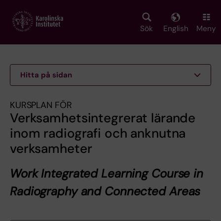
Skip
to
main
Sök
English
Meny
content
Hitta på sidan
KURSPLAN FÖR
Verksamhetsintegrerat lärande
inom radiografi och anknutna
verksamheter
Work Integrated Learning Course in
Radiography and Connected Areas