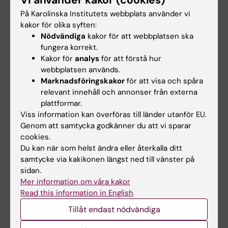
Obligatoriska utbildningsinslag är:
På Karolinska Institutets webbplats använder vi
kakor för olika syften:
deltagande vid laborationer
Nödvändiga
kakor för att webbplatsen ska
fungera korrekt.
Kursansvarig bedömer om och i så fall hur
Kakor för
analys
för att förstå hur
frånvaro från obligatoriska utbildningsinslag
webbplatsen används.
Marknadsföringskakor
för att visa och spåra
kan tas igen. Innan studenten deltagit i de
relevant innehåll och annonser från externa
obligatoriska utbildningsinslagen eller tagit
plattformar.
igen frånvaro i enlighet med kursansvarigs
Viss information kan överföras till länder utanför EU.
anvisningar kan inte studieresultaten
Genom att samtycka godkänner du att vi sparar
cookies.
slutrapporteras. Frånvaro från ett obligatoriskt
Du kan när som helst ändra eller återkalla ditt
utbildningsinslag kan innebära att den
samtycke via kakikonen längst ned till vänster på
studerande inte kan ta igen tillfället förrän
sidan.
Mer information om våra kakor
nästa gång kursen ges.
Read this information in English
Tillåt endast nödvändiga
Examination