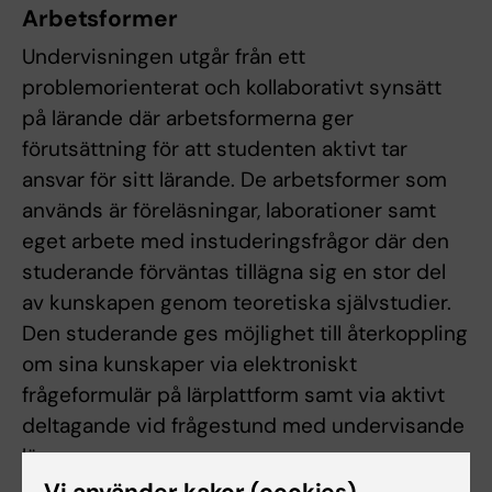
Arbetsformer
Undervisningen utgår från ett
problemorienterat och kollaborativt synsätt
på lärande där arbetsformerna ger
förutsättning för att studenten aktivt tar
ansvar för sitt lärande. De arbetsformer som
används är föreläsningar, laborationer samt
eget arbete med instuderingsfrågor där den
studerande förväntas tillägna sig en stor del
av kunskapen genom teoretiska självstudier.
Den studerande ges möjlighet till återkoppling
om sina kunskaper via elektroniskt
frågeformulär på lärplattform samt via aktivt
deltagande vid frågestund med undervisande
lärare.
Vi använder kakor (cookies)