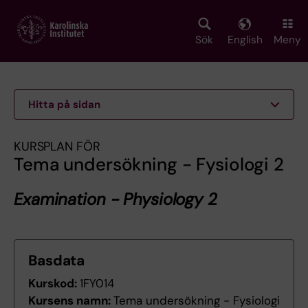
Skip
to
main
Sök
English
Meny
content
Hitta på sidan
KURSPLAN FÖR
Tema undersökning - Fysiologi 2
Examination - Physiology 2
Basdata
Kurskod:
1FY014
Kursens namn:
Tema undersökning - Fysiologi