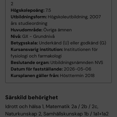
2
Högskolepoäng:
7.5
Utbildningsform:
Högskoleutbildning, 2007
års studieordning
Huvudområde:
Övriga ämnen
Nivå:
GX - Grundnivå
Betygsskala:
Underkänd (U) eller godkänd (G)
Kursansvarig institution:
Institutionen för
fysiologi och farmakologi
Beslutande organ:
Utbildningsnämnden NVS
Datum för fastställande:
2026-05-06
Kursplanen gäller från:
Hösttermin 2018
Särskild behörighet
Idrott och hälsa 1, Matematik 2a / 2b / 2c,
Naturkunskap 2, Samhällskunskap 1b / 1a1+1a2