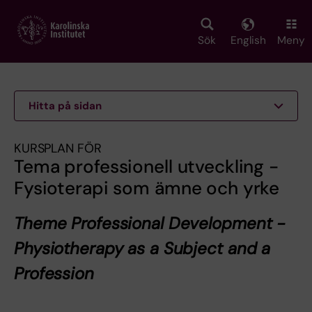
Skip
to
main
Sök
English
Meny
content
Hitta på sidan
KURSPLAN FÖR
Tema professionell utveckling -
Fysioterapi som ämne och yrke
Theme Professional Development -
Physiotherapy as a Subject and a
Profession