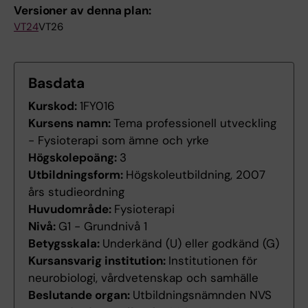
Versioner av denna plan:
VT24
VT26
Basdata
Kurskod:
1FY016
Kursens namn:
Tema professionell utveckling
- Fysioterapi som ämne och yrke
Högskolepoäng:
3
Utbildningsform:
Högskoleutbildning, 2007
års studieordning
Huvudområde:
Fysioterapi
Nivå:
G1 - Grundnivå 1
Betygsskala:
Underkänd (U) eller godkänd (G)
Kursansvarig institution:
Institutionen för
neurobiologi, vårdvetenskap och samhälle
Beslutande organ:
Utbildningsnämnden NVS