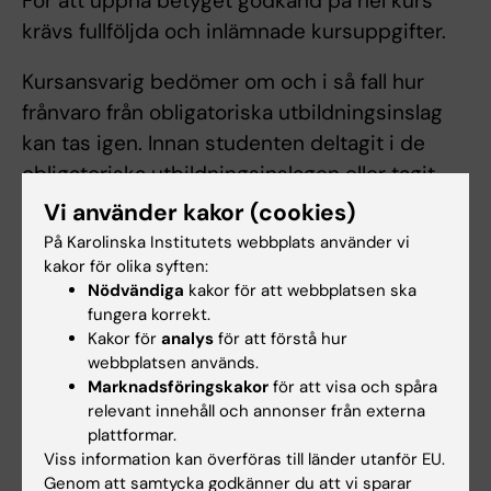
För att uppnå betyget godkänd på hel kurs
krävs fullföljda och inlämnade kursuppgifter.
Kursansvarig bedömer om och i så fall hur
frånvaro från obligatoriska utbildningsinslag
kan tas igen. Innan studenten deltagit i de
obligatoriska utbildningsinslagen eller tagit
igen frånvaro i enlighet med kursansvarigs
Vi använder kakor (cookies)
anvisningar kan inte studieresultaten
På Karolinska Institutets webbplats använder vi
slutrapporteras. Frånvaro från ett obligatoriskt
kakor för olika syften:
Nödvändiga
kakor för att webbplatsen ska
utbildningsinslag kan innebära att den
fungera korrekt.
studerande inte kan ta igen tillfället förrän
Kakor för
analys
för att förstå hur
nästa gång kursen ges.
webbplatsen används.
Marknadsföringskakor
för att visa och spåra
För sent inlämnade examinationsuppgifter
relevant innehåll och annonser från externa
plattformar.
beaktas ej. Studenter som inte lämnat in i tid
Viss information kan överföras till länder utanför EU.
hänvisas till omtentamenstillfället. Examinator
Genom att samtycka godkänner du att vi sparar