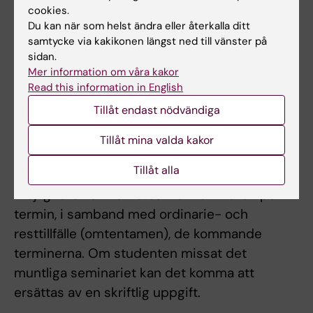
bedömer om en student har särskilda skäl för
cookies.
förseningen. Examinator ges möjlighet att
Du kan när som helst ändra eller återkalla ditt
samtycke via kakikonen längst ned till vänster på
fatta beslut om komplettering av
sidan.
examinationsunderlag för att uppnå godkänt
Mer information om våra kakor
resultat.
Read this information in English
Tillåt endast nödvändiga
Vid underkänt resultat av ordinarie
examination ges studenten möjlighet att
Tillåt mina valda kakor
återkomma till en restexamination under
Tillåt alla
samma termin. Därefter ges studenten
möjligheten att tenteras vid två tillfällen per
termin, i samband med ordinarie- och
resttillfälle (omtentamen), de kommande
terminerna. Om studenten missat det
muntliga seminariet kan det komma att
ersättas av en skriftlig uppgift.