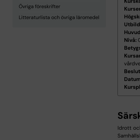
Kursk
Övriga föreskrifter
Kurse
Högsk
Litteraturlista och övriga läromedel
Utbil
Huvu
Nivå:
Betyg
Kursan
vårdv
Beslu
Datum 
Kurspl
Särs
Idrott oc
Samhällsk