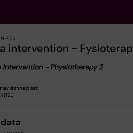
AN FÖR
 intervention - Fysioterap
Intervention - Physiotherapy 2
r av denna plan:
6
HT26
sdata