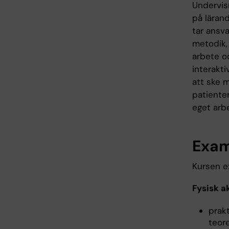
Undervis
på läran
tar ansv
metodik, 
arbete o
interakt
att ske 
patiente
eget arbe
Exam
Kursen ex
Fysisk ak
prak
teor