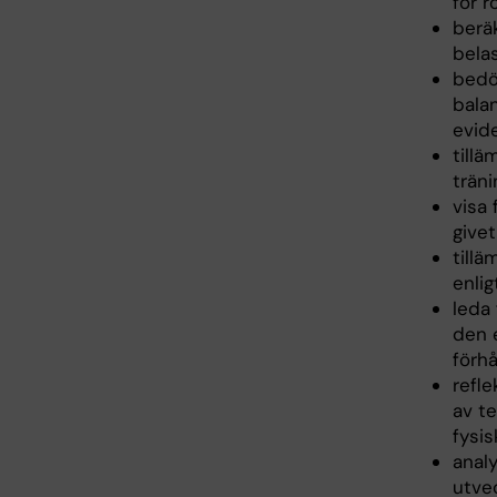
för r
beräk
bela
bedöm
bala
evid
tillä
träni
visa
give
tillä
enli
leda 
den e
förhå
refle
av te
fysis
analy
utvec