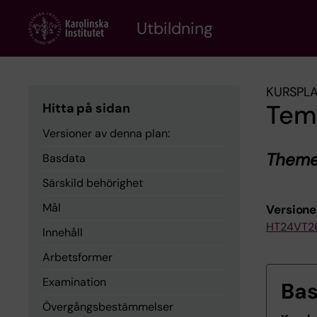
Skip
to
Utbildning
main
content
KURSPL
Tema
Hitta på sidan
Versioner av denna plan:
Theme 
Basdata
Särskild behörighet
Mål
Versione
HT24
VT2
Innehåll
Arbetsformer
Examination
Ba
Övergångsbestämmelser