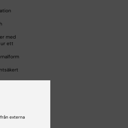
ation
ch
der med
ur ett
rnalform
entsäkert
 från externa