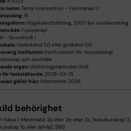
od:
1FY023
ns namn:
Tema intervention - Fysioterapi 2
olepoäng:
15
dningsform:
Högskoleutbildning, 2007 års studieordning
dområde:
Fysioterapi
G1 - Grundnivå 1
sskala:
Underkänd (U) eller godkänd (G)
svarig institution:
Institutionen för neurobiologi,
etenskap och samhälle
tande organ:
Utbildningsnämnden NVS
för fastställande:
2026-03-13
anen gäller från:
Hösttermin 2026
kild behörighet
h hälsa 1, Matematik 2a eller 2b eller 2c, Naturkunskap 2,
unskap 1b eller 1a1+1a2. [B6]