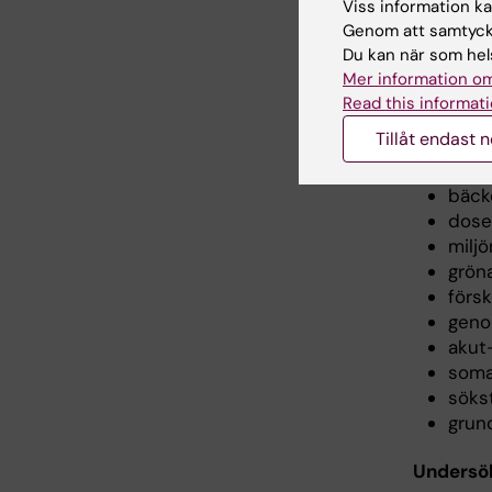
Viss information kan
Betygssk
Genom att samtycka
Du kan när som hels
moto
Mer information om
balan
Read this informati
biom
Tillåt endast 
rörli
kond
bäck
doser
miljö
gröna
försk
geno
akut
soma
sökst
grun
Undersök