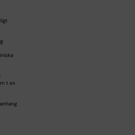
ligt
yg
iniska
h
om t ex
mmanhang