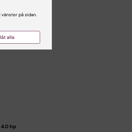
l vänster på sidan.
llåt alla
 4.0 hp