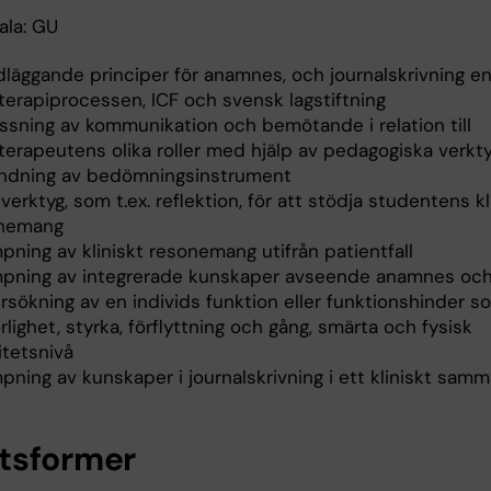
ala: GU
dläggande principer för anamnes, och journalskrivning en
terapiprocessen, ICF och svensk lagstiftning
ssning av kommunikation och bemötande i relation till
oterapeutens olika roller med hjälp av pedagogiska verkt
ndning av bedömningsinstrument
 verktyg, som t.ex. reflektion, för att stödja studentens kl
nemang
mpning av kliniskt resonemang utifrån patientfall
ämpning av integrerade kunskaper avseende anamnes oc
rsökning av en individs funktion eller funktionshinder s
rlighet, styrka, förflyttning och gång, smärta och fysisk
itetsnivå
mpning av kunskaper i journalskrivning i ett kliniskt sa
tsformer