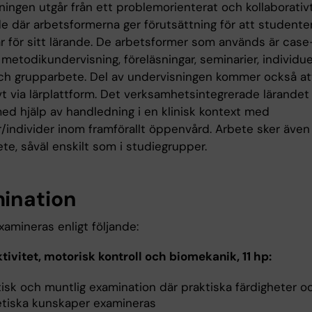
ningen utgår från ett problemorienterat och kollaborativ
de där arbetsformerna ger förutsättning för att studente
ar för sitt lärande. De arbetsformer som används är case
metodikundervisning, föreläsningar, seminarier, individue
ch grupparbete. Del av undervisningen kommer också at
ivt via lärplattform. Det verksamhetsintegrerade lärande
med hjälp av handledning i en klinisk kontext med
r/individer inom framförallt öppenvård. Arbete sker äve
te, såväl enskilt som i studiegrupper.
ination
amineras enligt följande:
tivitet, motorisk kontroll och biomekanik, 11 hp:
tisk och muntlig examination där praktiska färdigheter o
etiska kunskaper examineras