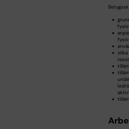
Betygssk
grun
fysio
anpa
fysi
anvä
olika
reso
tillä
till
unde
ledrö
aktiv
tillä
Arbe