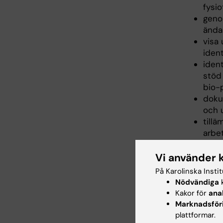
fysi
geno
ända
visa 
ident
iden
stöd
bio-
doku
och u
tillä
arbe
Vi använder 
Inne
På Karolinska Insti
Nödvändiga
k
Kursen ä
Kakor för
ana
Marknadsför
Fysisk a
plattformar.